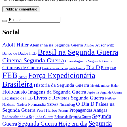
Social
Adolf Hitler
Auschwitz
Alemanha na Segunda Guerra
Aliados
Brasil na Segunda Guerra
Banco de Dados FEB
Cinema Segunda Guerra
Cronologia da Segunda Guerra
Dia D
Crônicas de Guerra
Eixo
Curiosidades da Segunda Guerra
FAB
FEB
Força Expedicionária
Filmes
Brasileira
Historia da Segunda Guerra
história militar
Hitler
Holocausto
Imagens da Segunda Guerra
Japão na Segunda Guerra
Livros e Revistas Segunda Guerra
Legislação da FEB
NatGeo
O Dia D
Países na
Normandia
Nazismo
Nazista
NSDAP
Nuremberg
Segunda Guerra
Propagandas Antigas
Pearl Harbor
Polonia
Segunda
Redescobrindo a Segunda Guerra
Relatos da Segunda Guerra
Segunda
Segunda Guerra Hoje em dia
Guerra