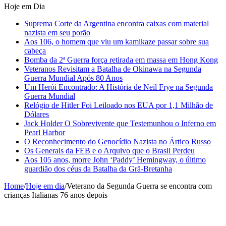
Hoje em Dia
Suprema Corte da Argentina encontra caixas com material
nazista em seu porão
Aos 106, o homem que viu um kamikaze passar sobre sua
cabeça
Bomba da 2ª Guerra força retirada em massa em Hong Kong
Veteranos Revisitam a Batalha de Okinawa na Segunda
Guerra Mundial Após 80 Anos
Um Herói Encontrado: A História de Neil Frye na Segunda
Guerra Mundial
Relógio de Hitler Foi Leiloado nos EUA por 1,1 Milhão de
Dólares
Jack Holder O Sobrevivente que Testemunhou o Inferno em
Pearl Harbor
O Reconhecimento do Genocídio Nazista no Ártico Russo
Os Generais da FEB e o Arquivo que o Brasil Perdeu
Aos 105 anos, morre John ‘Paddy’ Hemingway, o último
guardião dos céus da Batalha da Grã-Bretanha
Home
/
Hoje em dia
/
Veterano da Segunda Guerra se encontra com
crianças Italianas 76 anos depois