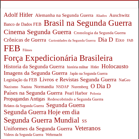
Adolf Hitler
Auschwitz
Alemanha na Segunda Guerra
Aliados
Brasil na Segunda Guerra
Banco de Dados FEB
Cinema Segunda Guerra
Cronologia da Segunda Guerra
Dia D
Crônicas de Guerra
Eixo
Curiosidades da Segunda Guerra
FAB
FEB
Filmes
Força Expedicionária Brasileira
Holocausto
Historia da Segunda Guerra
história militar
Hitler
Imagens da Segunda Guerra
Japão na Segunda Guerra
Livros e Revistas Segunda Guerra
Legislação da FEB
NatGeo
O Dia D
Normandia
Nazismo
Nazista
NSDAP
Nuremberg
Países na Segunda Guerra
Pearl Harbor
Polonia
Propagandas Antigas
Redescobrindo a Segunda Guerra
Segunda Guerra
Relatos da Segunda Guerra
Segunda Guerra Hoje em dia
Segunda Guerra Mundial
SS
Veteranos
Uniformes da Segunda Guerra
Wehrmacht
Videos da Segunda Guerra