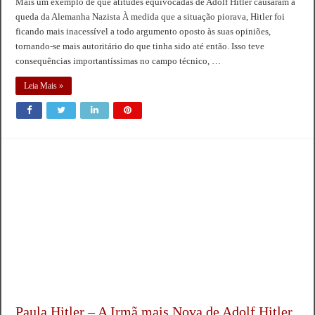
Mais um exemplo de que atitudes equivocadas de Adolf Hitler causaram a
queda da Alemanha Nazista À medida que a situação piorava, Hitler foi
ficando mais inacessível a todo argumento oposto às suas opiniões,
tornando-se mais autoritário do que tinha sido até então. Isso teve
consequências importantíssimas no campo técnico, …
Leia Mais »
Paula Hitler – A Irmã mais Nova de Adolf Hitler