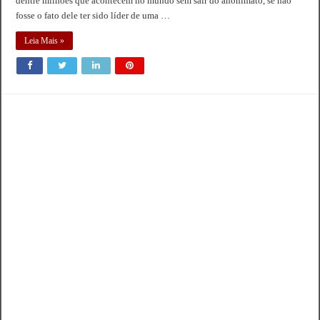
dentre milhões que acontecem no mundo sem sair do anonimato, se não
fosse o fato dele ter sido líder de uma …
Leia Mais »