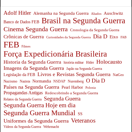
Adolf Hitler
Auschwitz
Alemanha na Segunda Guerra
Aliados
Brasil na Segunda Guerra
Banco de Dados FEB
Cinema Segunda Guerra
Cronologia da Segunda Guerra
Dia D
Crônicas de Guerra
Eixo
Curiosidades da Segunda Guerra
FAB
FEB
Filmes
Força Expedicionária Brasileira
Holocausto
Historia da Segunda Guerra
história militar
Hitler
Imagens da Segunda Guerra
Japão na Segunda Guerra
Livros e Revistas Segunda Guerra
Legislação da FEB
NatGeo
O Dia D
Normandia
Nazismo
Nazista
NSDAP
Nuremberg
Países na Segunda Guerra
Pearl Harbor
Polonia
Propagandas Antigas
Redescobrindo a Segunda Guerra
Segunda Guerra
Relatos da Segunda Guerra
Segunda Guerra Hoje em dia
Segunda Guerra Mundial
SS
Veteranos
Uniformes da Segunda Guerra
Wehrmacht
Videos da Segunda Guerra