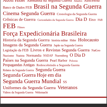
Adolf Hitler
Auschwitz
Alemanha na Segunda Guerra
Aliados
Brasil na Segunda Guerra
Banco de Dados FEB
Cinema Segunda Guerra
Cronologia da Segunda Guerra
Dia D
Crônicas de Guerra
Eixo
Curiosidades da Segunda Guerra
FAB
FEB
Filmes
Força Expedicionária Brasileira
Holocausto
Historia da Segunda Guerra
história militar
Hitler
Imagens da Segunda Guerra
Japão na Segunda Guerra
Livros e Revistas Segunda Guerra
Legislação da FEB
NatGeo
O Dia D
Normandia
Nazismo
Nazista
NSDAP
Nuremberg
Países na Segunda Guerra
Pearl Harbor
Polonia
Propagandas Antigas
Redescobrindo a Segunda Guerra
Segunda Guerra
Relatos da Segunda Guerra
Segunda Guerra Hoje em dia
Segunda Guerra Mundial
SS
Veteranos
Uniformes da Segunda Guerra
Wehrmacht
Videos da Segunda Guerra