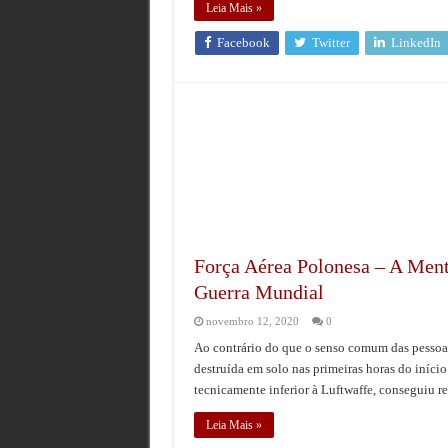
Leia Mais »
Facebook
Twitter
LinkedIn
Força Aérea Polonesa – A Ment
Guerra Mundial
novembro 12, 2020
0
Ao contrário do que o senso comum das pessoas
destruída em solo nas primeiras horas do iníci
tecnicamente inferior à Luftwaffe, conseguiu r
Leia Mais »