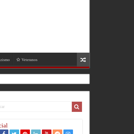
zismo
Veteranos
ial