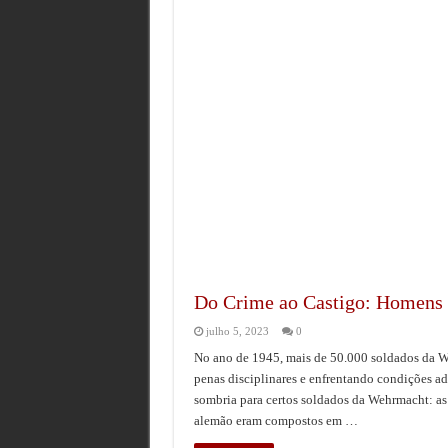
Jack Holder O Sobrevivente que Tes
O Reconhecimento do Genocídio Naz
Os Generais da FEB e o Arquivo que 
Aos 105 anos, morre John ‘Paddy’ He
Do Crime ao Castigo: Homens 
julho 5, 2023
0
No ano de 1945, mais de 50.000 soldados da W
penas disciplinares e enfrentando condições a
sombria para certos soldados da Wehrmacht: as 
alemão eram compostos em …