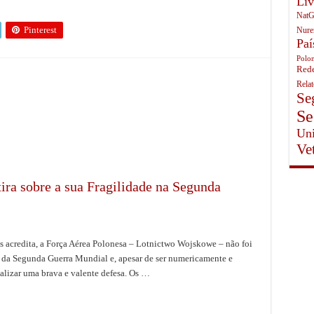
Liv
NatG
Pinterest
Nure
Paí
Polon
Rede
Rela
Se
Se
Uni
Ve
ira sobre a sua Fragilidade na Segunda
 acredita, a Força Aérea Polonesa – Lotnictwo Wojskowe – não foi
o da Segunda Guerra Mundial e, apesar de ser numericamente e
ealizar uma brava e valente defesa. Os …