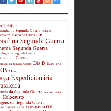
lf Hitler
manha na Segunda Guerra
Aliados
chwitz
Banco de Dados FEB
asil na Segunda Guerra
nema Segunda Guerra
ologia da Segunda Guerra
nicas de Guerra
Dia D
Eixo
sidades da Segunda Guerra
FAB
EB
Filmes
rça Expedicionária
asileira
toria da Segunda Guerra
história militar
Holocausto
r
gens da Segunda Guerra
Legislação da FEB
o na Segunda Guerra