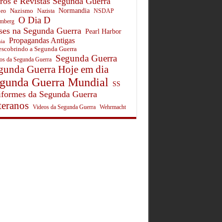
ros e Revistas Segunda Guerra
Normandia
Nazismo
eo
Nazista
NSDAP
O Dia D
mberg
ses na Segunda Guerra
Pearl Harbor
Propagandas Antigas
ia
scobrindo a Segunda Guerra
Segunda Guerra
tos da Segunda Guerra
gunda Guerra Hoje em dia
gunda Guerra Mundial
SS
formes da Segunda Guerra
teranos
Wehrmacht
Videos da Segunda Guerra