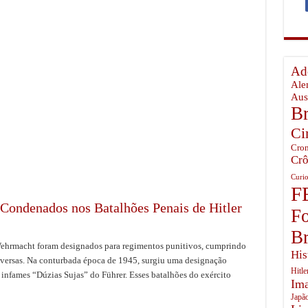
temunhou o Inferno em Pearl Harbor
ista no Ártico Russo
o Brasil Perdeu
Ado
mingway, o último guardião dos céus da Batalha da Grã-Bretanha
Ale
Aus
Br
Ci
Cron
Crô
Curio
F
Condenados nos Batalhões Penais de Hitler
Fo
Br
ehrmacht foram designados para regimentos punitivos, cumprindo
His
dversas. Na conturbada época de 1945, surgiu uma designação
Hitle
infames “Dúzias Sujas” do Führer. Esses batalhões do exército
Ima
Japã