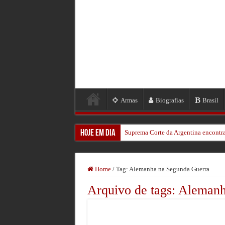
Armas
Biografias
Brasil
Hoje em Dia
Suprema Corte da Argentina encontra
Aos 106, o homem que viu um kamika
Bomba da 2ª Guerra força retirada 
Home
/
Tag:
Alemanha na Segunda Guerra
Veteranos Revisitam a Batalha de O
Arquivo de tags:
Alemanh
Um Herói Encontrado: A História de
Relógio de Hitler Foi Leiloado nos 