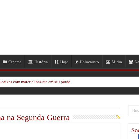
Cinema
História
Hoje
Holocausto
Midia
Na
 caixas com material nazista em seu porão
ze passar sobre sua cabeça
em massa em Hong Kong
kinawa na Segunda Guerra Mundial Após 80 Anos
a na Segunda Guerra
 Neil Frye na Segunda Guerra Mundial
Soc
EUA por 1,1 Milhão de Dólares