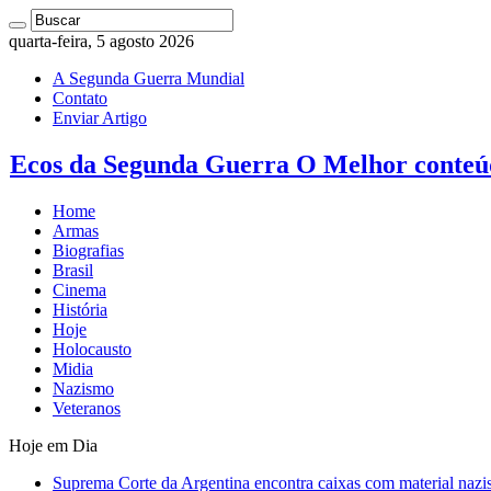
quarta-feira, 5 agosto 2026
A Segunda Guerra Mundial
Contato
Enviar Artigo
Ecos da Segunda Guerra O Melhor conteú
Home
Armas
Biografias
Brasil
Cinema
História
Hoje
Holocausto
Midia
Nazismo
Veteranos
Hoje em Dia
Suprema Corte da Argentina encontra caixas com material nazi