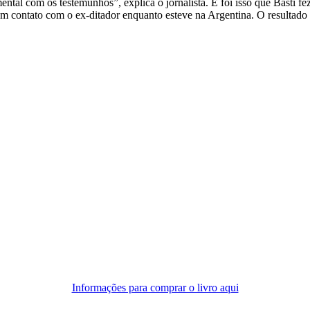
ntal com os testemunhos”, explica o jornalista. E foi isso que Basti fe
 contato com o ex-ditador enquanto esteve na Argentina. O resultado da
Informações para comprar o livro aqui