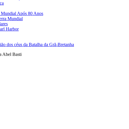
ça
a Mundial Após 80 Anos
erra Mundial
lares
arl Harbor
ão dos céus da Batalha da Grã-Bretanha
a Abel Basti