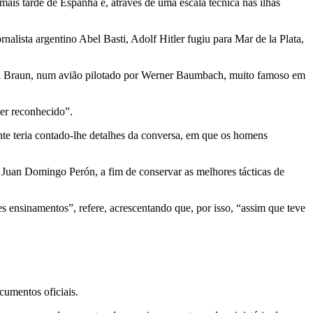
ais tarde de Espanha e, através de uma escala técnica nas ilhas
nalista argentino Abel Basti, Adolf Hitler fugiu para Mar de la Plata,
 Eva Braun, num avião pilotado por Werner Baumbach, muito famoso em
ser reconhecido”.
nte teria contado-lhe detalhes da conversa, em que os homens
 Juan Domingo Perón, a fim de conservar as melhores tácticas de
es ensinamentos”, refere, acrescentando que, por isso, “assim que teve
cumentos oficiais.