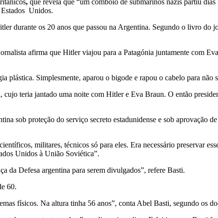
ritânicos
,
que revela que “um comboio de submarinos nazis partiu dias m
s Estados Unidos.
tler durante os 20 anos que passou na Argentina. Segundo o livro do jor
 jornalista afirma que Hitler viajou para a Patagónia juntamente com
gia plástica. Simplesmente, aparou o bigode e rapou o cabelo para não 
 cujo teria jantado uma noite com Hitler e Eva Braun. O então preside
ntina sob proteção do serviço secreto estadunidense e sob aprovação de
ntíficos, militares, técnicos só para eles. Era necessário preservar ess
tados Unidos à União Soviética”.
 da Defesa argentina para serem divulgados”, refere Basti.
de 60.
s físicos. Na altura tinha 56 anos”, conta Abel Basti, segundo os do