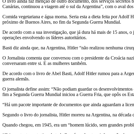
O livro ainda faz menção de outro documento, dos
serviços secretos b
Canárias, continuou a viagem até o sul da Argentina”, com o aval do
Comida vegetariana e água morna. Seria esta a dieta feita por Adolf Hi
próximo de Buenos Aires, no fim da Segunda Guerra Mundial.
De acordo com a sua investigação, que já dura há mais de 15 anos, o
operações envolvendo os líderes autoritários.
Basti diz ainda que, na Argentina, Hitler “não realizou nenhuma cirur
O Jornalista comenta que conversou com o presidente da Croácia nazi,
conversaram entre si. E as mulheres também.
De acordo com o livro de Abel Basti, Adolf Hitler rumou para a Arge
guerra alemãs.
O jornalista define assim: “Não podiam guardar os desenvolvimentos cie
fim a Segunda Guerra Mundial iniciou a Guerra Fria, que opôs os Es
“Há um pacote importante de documentos que ainda aguardam a licença
Segundo o livro do jornalista, Hitler morreu na Argentina, na década 
Quando chegou, em 1945, era um “homem lúcido, sem grandes problema