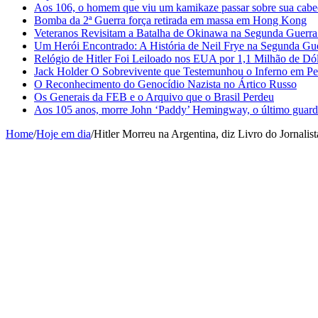
Aos 106, o homem que viu um kamikaze passar sobre sua cabe
Bomba da 2ª Guerra força retirada em massa em Hong Kong
Veteranos Revisitam a Batalha de Okinawa na Segunda Guerr
Um Herói Encontrado: A História de Neil Frye na Segunda Gu
Relógio de Hitler Foi Leiloado nos EUA por 1,1 Milhão de Dó
Jack Holder O Sobrevivente que Testemunhou o Inferno em Pe
O Reconhecimento do Genocídio Nazista no Ártico Russo
Os Generais da FEB e o Arquivo que o Brasil Perdeu
Aos 105 anos, morre John ‘Paddy’ Hemingway, o último guardi
Home
/
Hoje em dia
/
Hitler Morreu na Argentina, diz Livro do Jornalist