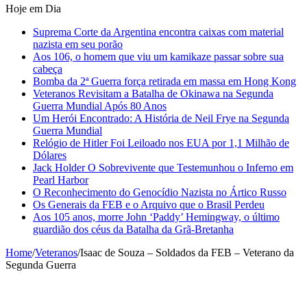
Hoje em Dia
Suprema Corte da Argentina encontra caixas com material
nazista em seu porão
Aos 106, o homem que viu um kamikaze passar sobre sua
cabeça
Bomba da 2ª Guerra força retirada em massa em Hong Kong
Veteranos Revisitam a Batalha de Okinawa na Segunda
Guerra Mundial Após 80 Anos
Um Herói Encontrado: A História de Neil Frye na Segunda
Guerra Mundial
Relógio de Hitler Foi Leiloado nos EUA por 1,1 Milhão de
Dólares
Jack Holder O Sobrevivente que Testemunhou o Inferno em
Pearl Harbor
O Reconhecimento do Genocídio Nazista no Ártico Russo
Os Generais da FEB e o Arquivo que o Brasil Perdeu
Aos 105 anos, morre John ‘Paddy’ Hemingway, o último
guardião dos céus da Batalha da Grã-Bretanha
Home
/
Veteranos
/
Isaac de Souza – Soldados da FEB – Veterano da
Segunda Guerra