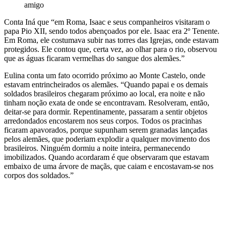
amigo
Conta Iná que “em Roma, Isaac e seus companheiros visitaram o
papa Pio XII, sendo todos abençoados por ele. Isaac era 2º Tenente.
Em Roma, ele costumava subir nas torres das Igrejas, onde estavam
protegidos. Ele contou que, certa vez, ao olhar para o rio, observou
que as águas ficaram vermelhas do sangue dos alemães.”
Eulina conta um fato ocorrido próximo ao Monte Castelo, onde
estavam entrincheirados os alemães. “Quando papai e os demais
soldados brasileiros chegaram próximo ao local, era noite e não
tinham noção exata de onde se encontravam. Resolveram, então,
deitar-se para dormir. Repentinamente, passaram a sentir objetos
arredondados encostarem nos seus corpos. Todos os pracinhas
ficaram apavorados, porque supunham serem granadas lançadas
pelos alemães, que poderiam explodir a qualquer movimento dos
brasileiros. Ninguém dormiu a noite inteira, permanecendo
imobilizados. Quando acordaram é que observaram que estavam
embaixo de uma árvore de maçãs, que caiam e encostavam-se nos
corpos dos soldados.”