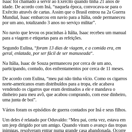
Isaac foi chamado a servir ao Exército quando tinha 21 anos de
idade. De acordo com Iná, “naquela época, convocava-se para o
Exército através de cartas. Assim que o Brasil entrou na 2a Guerra
Mundial, Isaac embarcou em navio para a Itália, onde permaneceu
por um ano, totalizando 3 anos no serviço militar”.
No navio que levou os pracinhas à Itália, Isaac recebeu um manual
para a viagem e etiquetas para as refeições.
Segundo Eulina, “
foram 13 dias de viagem, e a comida era, em
geral, enlatada, por ser fácil de ser manuseada
“.
Na Itália, Isaac de Souza permaneceu por cerca de um ano,
participando, contudo, dos enfrentamentos por cerca de 11 meses.
De acordo com Eulina, “meu pai não tinha vício. Como os cigarros
norte-americanos eram distribuídos para a tropa, ele acabava
vendendo os cigarros que eram destinados a ele e mandava o
dinheiro para meu avô, que acabou comprando, com esse dinheiro,
uma junta de boi”.
Vários foram os episódios de guerra contados por Iná e seus filhos.
Um deles é relatado por Oduvaldo: “Meu pai, certa vez, estava em
um jeep dirigido por um amigo. Quando viram o avanço das tropas
inimigas, resolveram entrar numa grande casa abandonada. Ocorre