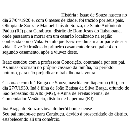
História : Isaac de Souza nasceu no
dia 27/04/1920 e, com 6 meses de idade, foi trazido por seus pais,
Olímpia de Souza e Manoel Luís de Souza, de Santo Antônio de
Pádua (RJ) para Carabuçu, distrito de Bom Jesus do Itabapoana,
onde passaram a morar em um casarão localizado na região
conhecida como Vala. Foi ali que Isaac residiu a maior parte de sua
vida. Teve 10 irmãos do primeiro casamento de seu pai e 4 do
segundo casamento, após a viuvez deste.
Isaac estudou com a professora Conceição, contratada por seu pai.
As aulas ocorriam no próprio casarão da família, no período
noturno, para não prejudicar o trabalho na lavoura.
Casou-se com Iná Braga de Souza, nascida em Itaperuna (RJ), no
dia 27/7/1930. Iná é filha de João Batista da Silva Braga, oriundo de
São Sebastião do Alto (MG), e Anna de Freitas Penna, de
Comendador Venâncio, distrito de Itaperuna (RJ).
Iná Braga de Souza: viúva do herói bonjesuense
Seu pai mudou-se para Carabuçu, devido à prosperidade do distrito,
estabelecendo ali um comércio.