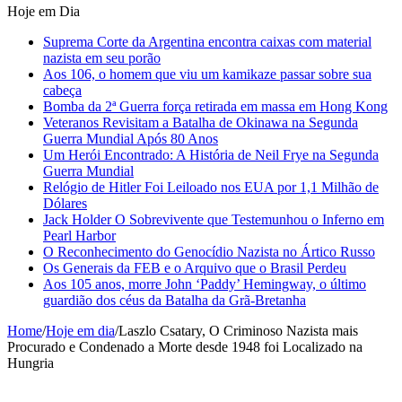
Hoje em Dia
Suprema Corte da Argentina encontra caixas com material
nazista em seu porão
Aos 106, o homem que viu um kamikaze passar sobre sua
cabeça
Bomba da 2ª Guerra força retirada em massa em Hong Kong
Veteranos Revisitam a Batalha de Okinawa na Segunda
Guerra Mundial Após 80 Anos
Um Herói Encontrado: A História de Neil Frye na Segunda
Guerra Mundial
Relógio de Hitler Foi Leiloado nos EUA por 1,1 Milhão de
Dólares
Jack Holder O Sobrevivente que Testemunhou o Inferno em
Pearl Harbor
O Reconhecimento do Genocídio Nazista no Ártico Russo
Os Generais da FEB e o Arquivo que o Brasil Perdeu
Aos 105 anos, morre John ‘Paddy’ Hemingway, o último
guardião dos céus da Batalha da Grã-Bretanha
Home
/
Hoje em dia
/
Laszlo Csatary, O Criminoso Nazista mais
Procurado e Condenado a Morte desde 1948 foi Localizado na
Hungria