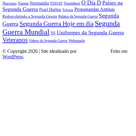
O Dia D
Países na
Normandia
Nazismo
Nazista
NSDAP
Nuremberg
Segunda Guerra
Propagandas Antigas
Pearl Harbor
Polonia
Segunda
Redescobrindo a Segunda Guerra
Relatos da Segunda Guerra
Segunda
Segunda Guerra Hoje em dia
Guerra
Guerra Mundial
Uniformes da Segunda Guerra
SS
Veteranos
Wehrmacht
Videos da Segunda Guerra
© Copyright 2026 | Site idealizado por
André Almeida
Feito em
WordPress
.