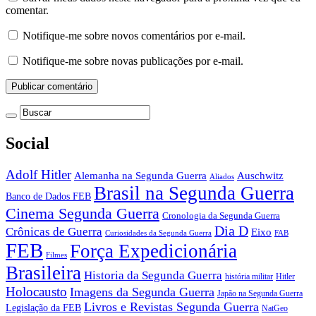
comentar.
Notifique-me sobre novos comentários por e-mail.
Notifique-me sobre novas publicações por e-mail.
Social
Adolf Hitler
Auschwitz
Alemanha na Segunda Guerra
Aliados
Brasil na Segunda Guerra
Banco de Dados FEB
Cinema Segunda Guerra
Cronologia da Segunda Guerra
Dia D
Crônicas de Guerra
Eixo
Curiosidades da Segunda Guerra
FAB
FEB
Força Expedicionária
Filmes
Brasileira
Historia da Segunda Guerra
história militar
Hitler
Holocausto
Imagens da Segunda Guerra
Japão na Segunda Guerra
Livros e Revistas Segunda Guerra
Legislação da FEB
NatGeo