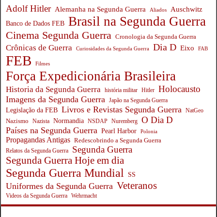
Adolf Hitler
Auschwitz
Alemanha na Segunda Guerra
Aliados
Brasil na Segunda Guerra
Banco de Dados FEB
Cinema Segunda Guerra
Cronologia da Segunda Guerra
Dia D
Crônicas de Guerra
Eixo
Curiosidades da Segunda Guerra
FAB
FEB
Filmes
Força Expedicionária Brasileira
Holocausto
Historia da Segunda Guerra
história militar
Hitler
Imagens da Segunda Guerra
Japão na Segunda Guerra
Livros e Revistas Segunda Guerra
Legislação da FEB
NatGeo
O Dia D
Normandia
Nazismo
Nazista
NSDAP
Nuremberg
Países na Segunda Guerra
Pearl Harbor
Polonia
Propagandas Antigas
Redescobrindo a Segunda Guerra
Segunda Guerra
Relatos da Segunda Guerra
Segunda Guerra Hoje em dia
Segunda Guerra Mundial
SS
Veteranos
Uniformes da Segunda Guerra
Wehrmacht
Videos da Segunda Guerra