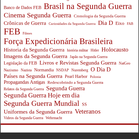
Brasil na Segunda Guerra
Banco de Dados FEB
Cinema Segunda Guerra
Cronologia da Segunda Guerra
Dia D
Crônicas de Guerra
Eixo
Curiosidades da Segunda Guerra
FAB
FEB
Filmes
Força Expedicionária Brasileira
Holocausto
Historia da Segunda Guerra
história militar
Hitler
Imagens da Segunda Guerra
Japão na Segunda Guerra
Livros e Revistas Segunda Guerra
Legislação da FEB
NatGeo
O Dia D
Normandia
Nazismo
Nazista
NSDAP
Nuremberg
Países na Segunda Guerra
Pearl Harbor
Polonia
Propagandas Antigas
Redescobrindo a Segunda Guerra
Segunda Guerra
Relatos da Segunda Guerra
Segunda Guerra Hoje em dia
Segunda Guerra Mundial
SS
Veteranos
Uniformes da Segunda Guerra
Wehrmacht
Videos da Segunda Guerra