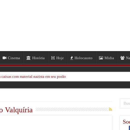
Cinema
História
Hoje
Holocausto
Midia
Na
 caixas com material nazista em seu porão
ze passar sobre sua cabeça
em massa em Hong Kong
kinawa na Segunda Guerra Mundial Após 80 Anos
 Valquíria
 Neil Frye na Segunda Guerra Mundial
Soc
EUA por 1,1 Milhão de Dólares