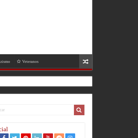
zismo
Veteranos
ial