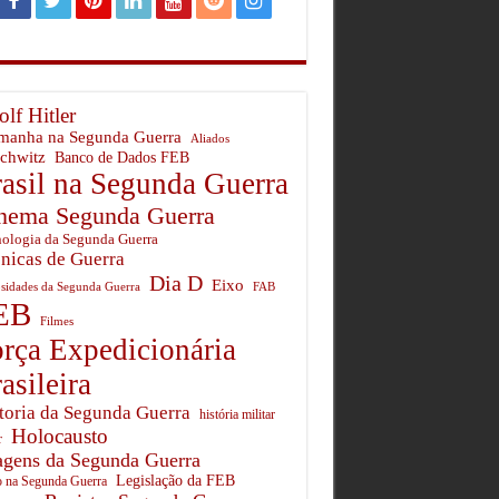
lf Hitler
manha na Segunda Guerra
Aliados
chwitz
Banco de Dados FEB
asil na Segunda Guerra
nema Segunda Guerra
ologia da Segunda Guerra
nicas de Guerra
Dia D
Eixo
sidades da Segunda Guerra
FAB
EB
Filmes
rça Expedicionária
asileira
toria da Segunda Guerra
história militar
Holocausto
r
gens da Segunda Guerra
Legislação da FEB
o na Segunda Guerra