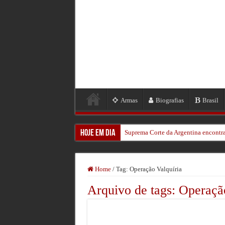
Armas
Biografias
Brasil
Hoje em Dia
Suprema Corte da Argentina encontra
Aos 106, o homem que viu um kamika
Bomba da 2ª Guerra força retirada 
Home
/
Tag:
Operação Valquíria
Veteranos Revisitam a Batalha de O
Arquivo de tags:
Operação
Um Herói Encontrado: A História de
Relógio de Hitler Foi Leiloado nos 