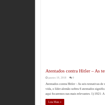
Jack Holder O Sobrevivente que Tes
O Reconhecimento do Genocídio Naz
Os Generais da FEB e o Arquivo que 
Aos 105 anos, morre John ‘Paddy’ He
Atentados contra Hitler – As t
janeiro 19, 2018
0
Atentados contra Hitler – As seis tentativas de
vida, o líder alemão sofreu 6 atentados signifi
aqui focaremos nas mais relevantes. 1) 1921: 
Leia Mais »