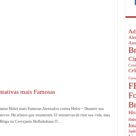
temunhou o Inferno em Pearl Harbor
ista no Ártico Russo
o Brasil Perdeu
Ado
mingway, o último guardião dos céus da Batalha da Grã-Bretanha
Ale
Aus
Br
Ci
Cron
Crô
Curio
F
entativas mais Famosas
Fo
Br
 matar Hitler mais Famosas Atentados contra Hitler – Durante sua
His
cativos. Há relatos que enumeram 32 tentativas de tirar sua vida, mas
Hitle
A Briga na Cervejaria Hofbräuhaus O …
Ima
Japã