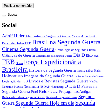
Social
Adolf Hitler
Auschwitz
Alemanha na Segunda Guerra
Aliados
Brasil na Segunda Guerra
Banco de Dados FEB
Cinema Segunda Guerra
Cronologia da Segunda Guerra
Dia D
Crônicas de Guerra
Eixo
Curiosidades da Segunda Guerra
FAB
FEB
Força Expedicionária
Filmes
Brasileira
Historia da Segunda Guerra
história militar
Hitler
Holocausto
Imagens da Segunda Guerra
Japão na Segunda Guerra
Livros e Revistas Segunda Guerra
Legislação da FEB
NatGeo
O Dia D
Países na
Normandia
Nazismo
Nazista
NSDAP
Nuremberg
Segunda Guerra
Propagandas Antigas
Pearl Harbor
Polonia
Segunda
Redescobrindo a Segunda Guerra
Relatos da Segunda Guerra
Segunda
Segunda Guerra Hoje em dia
Guerra