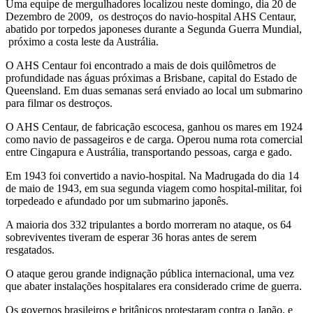
Uma equipe de mergulhadores localizou neste domingo, dia 20 de
Dezembro de 2009, os destroços do navio-hospital AHS Centaur,
abatido por torpedos japoneses durante a Segunda Guerra Mundial,
próximo a costa leste da Austrália.
O AHS Centaur foi encontrado a mais de dois quilômetros de
profundidade nas águas próximas a Brisbane, capital do Estado de
Queensland. Em duas semanas será enviado ao local um submarino
para filmar os destroços.
O AHS Centaur, de fabricação escocesa, ganhou os mares em 1924
como navio de passageiros e de carga. Operou numa rota comercial
entre Cingapura e Austrália, transportando pessoas, carga e gado.
Em 1943 foi convertido a navio-hospital. Na Madrugada do dia 14
de maio de 1943, em sua segunda viagem como hospital-militar, foi
torpedeado e afundado por um submarino japonês.
A maioria dos 332 tripulantes a bordo morreram no ataque, os 64
sobreviventes tiveram de esperar 36 horas antes de serem
resgatados.
O ataque gerou grande indignação pública internacional, uma vez
que abater instalações hospitalares era considerado crime de guerra.
Os governos brasileiros e britânicos protestaram contra o Japão, e