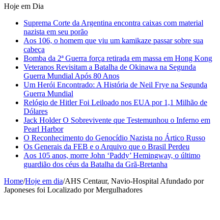
Hoje em Dia
Suprema Corte da Argentina encontra caixas com material
nazista em seu porão
Aos 106, o homem que viu um kamikaze passar sobre sua
cabeça
Bomba da 2ª Guerra força retirada em massa em Hong Kong
Veteranos Revisitam a Batalha de Okinawa na Segunda
Guerra Mundial Após 80 Anos
Um Herói Encontrado: A História de Neil Frye na Segunda
Guerra Mundial
Relógio de Hitler Foi Leiloado nos EUA por 1,1 Milhão de
Dólares
Jack Holder O Sobrevivente que Testemunhou o Inferno em
Pearl Harbor
O Reconhecimento do Genocídio Nazista no Ártico Russo
Os Generais da FEB e o Arquivo que o Brasil Perdeu
Aos 105 anos, morre John ‘Paddy’ Hemingway, o último
guardião dos céus da Batalha da Grã-Bretanha
Home
/
Hoje em dia
/
AHS Centaur, Navio-Hospital Afundado por
Japoneses foi Localizado por Mergulhadores