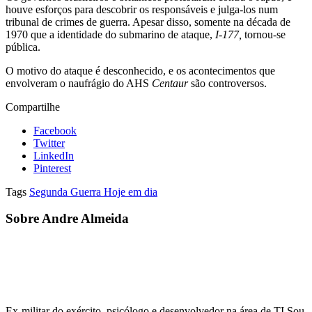
houve esforços para descobrir os responsáveis e julga-los num
tribunal de crimes de guerra. Apesar disso, somente na década de
1970 que a identidade do submarino de ataque,
I-177
,
tornou-se
pública.
O motivo do ataque é desconhecido, e os acontecimentos que
envolveram o naufrágio do AHS
Centaur
são controversos.
Compartilhe
Facebook
Twitter
LinkedIn
Pinterest
Tags
Segunda Guerra Hoje em dia
Sobre Andre Almeida
Ex-militar do exército, psicólogo e desenvolvedor na área de TI.Sou