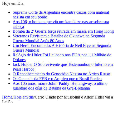
Hoje em Dia
Suprema Corte da Argentina encontra caixas com material
nazista em seu porão
Aos 106, o homem que viu um kamikaze passar sobre sua
cabeça
Bomba da 2ª Guerra força retirada em massa em Hong Kong
Veteranos Revisitam a Batalha de Okinawa na Segunda
Guerra Mundial Após 80 Anos
Um Herói Encontrado: A História de Neil Frye na Segunda
Guerra Mundial
Relógio de Hitler Foi Leiloado nos EUA por 1,1 Milhão de
Dólares
Jack Holder O Sobrevivente que Testemunhou o Inferno em
Pearl Harbor
O Reconhecimento do Genocídio Nazista no Ártico Russo
Os Generais da FEB e o Arquivo que o Brasil Perdeu
Aos 105 anos, morre John ‘Paddy’ Hemingway, o último
guardião dos céus da Batalha da Grã-Bretanha
Home
/
Hoje em dia
/
Carro Usado por Mussolini e Adolf Hitler vai a
Leilão