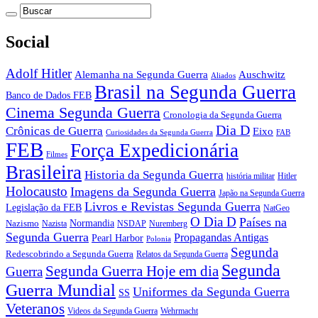
Social
Adolf Hitler
Auschwitz
Alemanha na Segunda Guerra
Aliados
Brasil na Segunda Guerra
Banco de Dados FEB
Cinema Segunda Guerra
Cronologia da Segunda Guerra
Dia D
Crônicas de Guerra
Eixo
Curiosidades da Segunda Guerra
FAB
FEB
Força Expedicionária
Filmes
Brasileira
Historia da Segunda Guerra
história militar
Hitler
Holocausto
Imagens da Segunda Guerra
Japão na Segunda Guerra
Livros e Revistas Segunda Guerra
Legislação da FEB
NatGeo
O Dia D
Países na
Normandia
Nazismo
Nazista
NSDAP
Nuremberg
Segunda Guerra
Propagandas Antigas
Pearl Harbor
Polonia
Segunda
Redescobrindo a Segunda Guerra
Relatos da Segunda Guerra
Segunda
Segunda Guerra Hoje em dia
Guerra
Guerra Mundial
Uniformes da Segunda Guerra
SS
Veteranos
Wehrmacht
Videos da Segunda Guerra