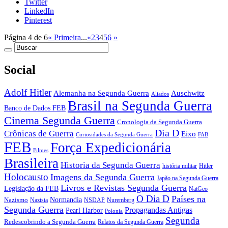
Twitter
LinkedIn
Pinterest
Página 4 de 6
« Primeira
...
«
2
3
4
5
6
»
Social
Adolf Hitler
Auschwitz
Alemanha na Segunda Guerra
Aliados
Brasil na Segunda Guerra
Banco de Dados FEB
Cinema Segunda Guerra
Cronologia da Segunda Guerra
Dia D
Crônicas de Guerra
Eixo
Curiosidades da Segunda Guerra
FAB
FEB
Força Expedicionária
Filmes
Brasileira
Historia da Segunda Guerra
história militar
Hitler
Holocausto
Imagens da Segunda Guerra
Japão na Segunda Guerra
Livros e Revistas Segunda Guerra
Legislação da FEB
NatGeo
O Dia D
Países na
Normandia
Nazismo
Nazista
NSDAP
Nuremberg
Segunda Guerra
Propagandas Antigas
Pearl Harbor
Polonia
Segunda
Redescobrindo a Segunda Guerra
Relatos da Segunda Guerra