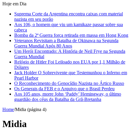
Hoje em Dia
Suprema Corte da Argentina encontra caixas com material
nazista em seu porão
Aos 106, o homem que viu um kamikaze passar sobre sua
cabeça
Bomba da 2ª Guerra força retirada em massa em Hong Kong
Veteranos Revisitam a Batalha de Okinawa na Segunda
Guerra Mundial Após 80 Anos
Um Herói Encontrado: A História de Neil Frye na Segunda
Guerra Mundial
Relógio de Hitler Foi Leiloado nos EUA por 1,1 Milhão de
Dólares
Jack Holder O Sobrevivente que Testemunhou o Inferno em
Pearl Harbor
O Reconhecimento do Genocídio Nazista no Ártico Russo
Os Generais da FEB e o Arquivo que o Brasil Perdeu
Aos 105 anos, morre John ‘Paddy’ Hemingway, o último
guardião dos céus da Batalha da Grã-Bretanha
Home
/
Midia (página 4)
Midia