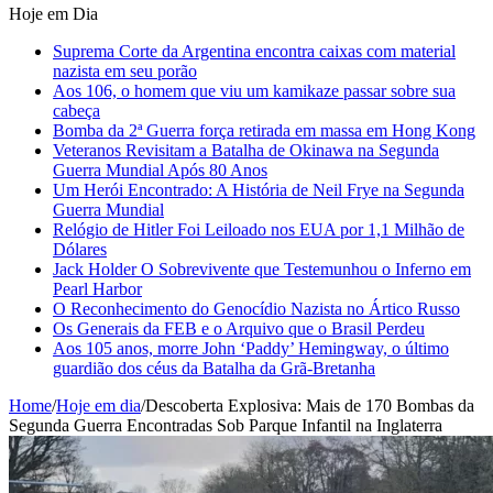
Hoje em Dia
Suprema Corte da Argentina encontra caixas com material
nazista em seu porão
Aos 106, o homem que viu um kamikaze passar sobre sua
cabeça
Bomba da 2ª Guerra força retirada em massa em Hong Kong
Veteranos Revisitam a Batalha de Okinawa na Segunda
Guerra Mundial Após 80 Anos
Um Herói Encontrado: A História de Neil Frye na Segunda
Guerra Mundial
Relógio de Hitler Foi Leiloado nos EUA por 1,1 Milhão de
Dólares
Jack Holder O Sobrevivente que Testemunhou o Inferno em
Pearl Harbor
O Reconhecimento do Genocídio Nazista no Ártico Russo
Os Generais da FEB e o Arquivo que o Brasil Perdeu
Aos 105 anos, morre John ‘Paddy’ Hemingway, o último
guardião dos céus da Batalha da Grã-Bretanha
Home
/
Hoje em dia
/
Descoberta Explosiva: Mais de 170 Bombas da
Segunda Guerra Encontradas Sob Parque Infantil na Inglaterra