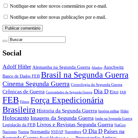
Notifique-me sobre novos comentários por e-mail.
Notifique-me sobre novas publicações por e-mail.
Social
Adolf Hitler
Auschwitz
Alemanha na Segunda Guerra
Aliados
Brasil na Segunda Guerra
Banco de Dados FEB
Cinema Segunda Guerra
Cronologia da Segunda Guerra
Dia D
Crônicas de Guerra
Eixo
Curiosidades da Segunda Guerra
FAB
FEB
Força Expedicionária
Filmes
Brasileira
Historia da Segunda Guerra
história militar
Hitler
Holocausto
Imagens da Segunda Guerra
Japão na Segunda Guerra
Livros e Revistas Segunda Guerra
Legislação da FEB
NatGeo
O Dia D
Países na
Normandia
Nazismo
Nazista
NSDAP
Nuremberg
Segunda Guerra
Propagandas Antigas
Pearl Harbor