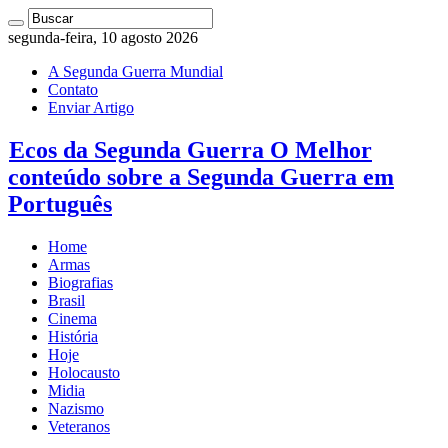
segunda-feira, 10 agosto 2026
A Segunda Guerra Mundial
Contato
Enviar Artigo
Ecos da Segunda Guerra O Melhor
conteúdo sobre a Segunda Guerra em
Português
Home
Armas
Biografias
Brasil
Cinema
História
Hoje
Holocausto
Midia
Nazismo
Veteranos