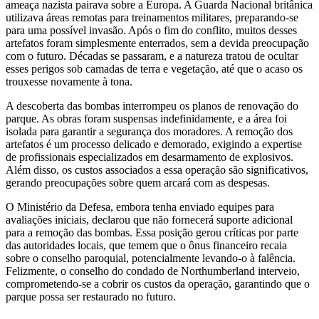
ameaça nazista pairava sobre a Europa. A Guarda Nacional britânica
utilizava áreas remotas para treinamentos militares, preparando-se
para uma possível invasão. Após o fim do conflito, muitos desses
artefatos foram simplesmente enterrados, sem a devida preocupação
com o futuro. Décadas se passaram, e a natureza tratou de ocultar
esses perigos sob camadas de terra e vegetação, até que o acaso os
trouxesse novamente à tona.
A descoberta das bombas interrompeu os planos de renovação do
parque. As obras foram suspensas indefinidamente, e a área foi
isolada para garantir a segurança dos moradores. A remoção dos
artefatos é um processo delicado e demorado, exigindo a expertise
de profissionais especializados em desarmamento de explosivos.
Além disso, os custos associados a essa operação são significativos,
gerando preocupações sobre quem arcará com as despesas.
O Ministério da Defesa, embora tenha enviado equipes para
avaliações iniciais, declarou que não fornecerá suporte adicional
para a remoção das bombas. Essa posição gerou críticas por parte
das autoridades locais, que temem que o ônus financeiro recaia
sobre o conselho paroquial, potencialmente levando-o à falência.
Felizmente, o conselho do condado de Northumberland interveio,
comprometendo-se a cobrir os custos da operação, garantindo que o
parque possa ser restaurado no futuro.