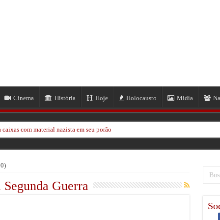
Cinema
História
Hoje
Holocausto
Midia
Na
 caixas com material nazista em seu porão
ze passar sobre sua cabeça
em massa em Hong Kong
0)
kinawa na Segunda Guerra Mundial Após 80 Anos
a Segunda Guerra
 Neil Frye na Segunda Guerra Mundial
Soc
EUA por 1,1 Milhão de Dólares