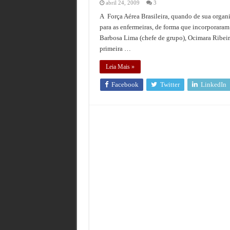
abril 24, 2009
3
A Força Aérea Brasileira, quando de sua organi
para as enfermeiras, de forma que incorporaram 
Barbosa Lima (chefe de grupo), Ocimara Ribeiro
primeira …
Leia Mais »
Facebook
Twitter
LinkedIn