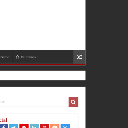
zismo
Veteranos
ial