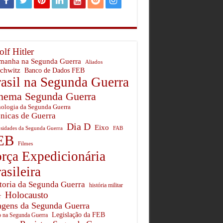
lf Hitler
manha na Segunda Guerra
Aliados
chwitz
Banco de Dados FEB
asil na Segunda Guerra
nema Segunda Guerra
ologia da Segunda Guerra
nicas de Guerra
Dia D
Eixo
sidades da Segunda Guerra
FAB
EB
Filmes
rça Expedicionária
asileira
toria da Segunda Guerra
história militar
Holocausto
r
gens da Segunda Guerra
Legislação da FEB
o na Segunda Guerra