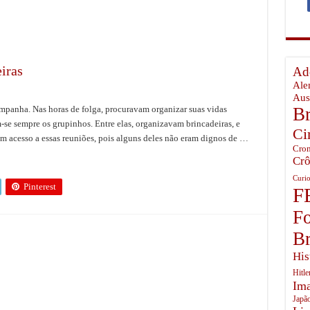
temunhou o Inferno em Pearl Harbor
ista no Ártico Russo
o Brasil Perdeu
iras
Ado
mingway, o último guardião dos céus da Batalha da Grã-Bretanha
Ale
Aus
mpanha. Nas horas de folga, procuravam organizar suas vidas
Br
se sempre os grupinhos. Entre elas, organizavam brincadeiras, e
Ci
 acesso a essas reuniões, pois alguns deles não eram dignos de …
Cron
Crô
Curio
Pinterest
F
Fo
Br
His
Hitle
Ima
Japã