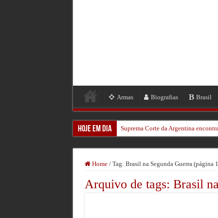
Armas
Biografias
Brasil
Hoje em Dia
Suprema Corte da Argentina encontra
Aos 106, o homem que viu um kamika
Bomba da 2ª Guerra força retirada 
Home
/
Tag:
Brasil na Segunda Guerra
(página 1
Veteranos Revisitam a Batalha de O
Arquivo de tags:
Brasil n
Um Herói Encontrado: A História de
Relógio de Hitler Foi Leiloado nos 