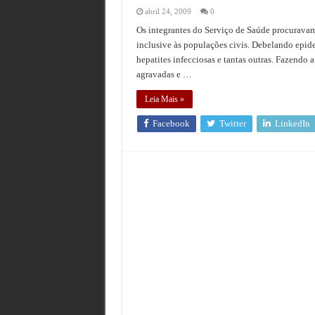
abril 24, 2009
0
Os integrantes do Serviço de Saúde procuravam
inclusive às populações civis. Debelando epid
hepatites infecciosas e tantas outras. Fazendo 
agravadas e …
Leia Mais »
Facebook
Twitter
LinkedIn