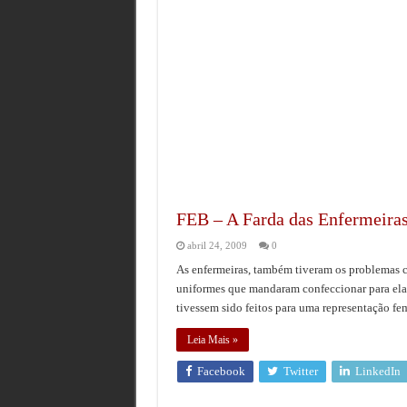
FEB – A Farda das Enfermeira
abril 24, 2009
0
As enfermeiras, também tiveram os problemas co
uniformes que mandaram confeccionar para elas
tivessem sido feitos para uma representação fem
Leia Mais »
Facebook
Twitter
LinkedIn