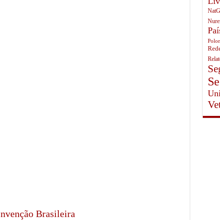
Liv
NatG
Nure
Paí
Polon
Rede
Rela
Se
Se
Uni
Ve
nvenção Brasileira