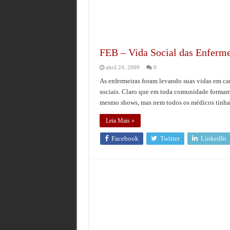
Jack Holder O Sobrevivente que Tes
O Reconhecimento do Genocídio Naz
Os Generais da FEB e o Arquivo que 
FEB – Vida Social das Enferme
Aos 105 anos, morre John ‘Paddy’ He
abril 24, 2009
0
As enfermeiras foram levando suas vidas em ca
sociais. Claro que em toda comunidade formam-
mesmo shows, mas nem todos os médicos tinham
Leia Mais »
Facebook
Twitter
LinkedIn