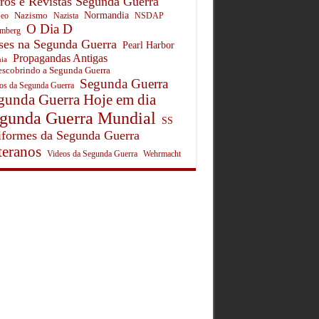
ros e Revistas Segunda Guerra
Normandia
Nazismo
eo
Nazista
NSDAP
O Dia D
mberg
ses na Segunda Guerra
Pearl Harbor
Propagandas Antigas
ia
scobrindo a Segunda Guerra
Segunda Guerra
tos da Segunda Guerra
gunda Guerra Hoje em dia
gunda Guerra Mundial
SS
formes da Segunda Guerra
teranos
Wehrmacht
Videos da Segunda Guerra