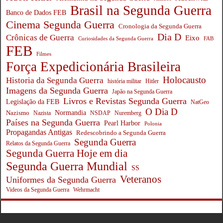
Brasil na Segunda Guerra
Banco de Dados FEB
Cinema Segunda Guerra
Cronologia da Segunda Guerra
Dia D
Crônicas de Guerra
Eixo
Curiosidades da Segunda Guerra
FAB
FEB
Filmes
Força Expedicionária Brasileira
Holocausto
Historia da Segunda Guerra
história militar
Hitler
Imagens da Segunda Guerra
Japão na Segunda Guerra
Livros e Revistas Segunda Guerra
Legislação da FEB
NatGeo
O Dia D
Normandia
Nazismo
Nazista
NSDAP
Nuremberg
Países na Segunda Guerra
Pearl Harbor
Polonia
Propagandas Antigas
Redescobrindo a Segunda Guerra
Segunda Guerra
Relatos da Segunda Guerra
Segunda Guerra Hoje em dia
Segunda Guerra Mundial
SS
Veteranos
Uniformes da Segunda Guerra
Wehrmacht
Videos da Segunda Guerra