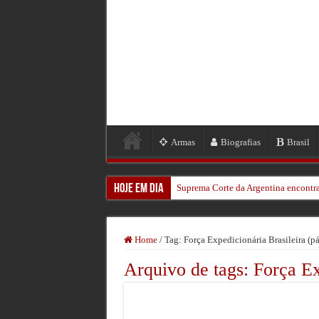
Armas
Biografias
Brasil
Hoje em Dia
Suprema Corte da Argentina encontra
Aos 106, o homem que viu um kamika
Bomba da 2ª Guerra força retirada 
Home
/
Tag:
Força Expedicionária Brasileira
(pá
Veteranos Revisitam a Batalha de O
Arquivo de tags:
Força Ex
Um Herói Encontrado: A História de
Relógio de Hitler Foi Leiloado nos 