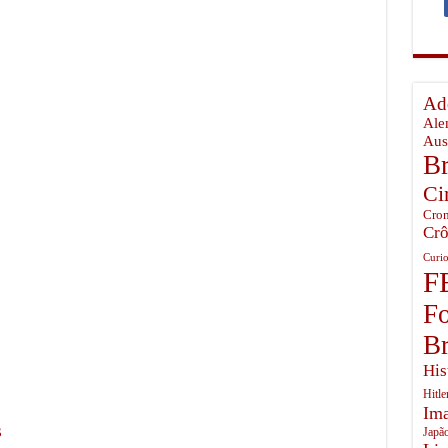
temunhou o Inferno em Pearl Harbor
ista no Ártico Russo
o Brasil Perdeu
Ado
mingway, o último guardião dos céus da Batalha da Grã-Bretanha
Ale
Aus
Br
Ci
Cron
Crô
Curio
F
Fo
Br
His
Hitle
Ima
s
Japã