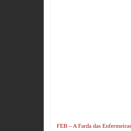
Jack Holder O Sobrevivente que Tes
O Reconhecimento do Genocídio Naz
Os Generais da FEB e o Arquivo que 
Aos 105 anos, morre John ‘Paddy’ He
FEB – A Farda das Enfermeira