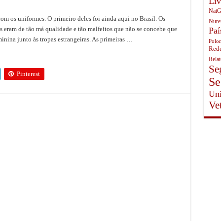
Liv
NatG
m os uniformes. O primeiro deles foi ainda aqui no Brasil. Os
Nure
 eram de tão má qualidade e tão malfeitos que não se concebe que
Paí
inina junto às tropas estrangeiras. As primeiras …
Polon
Rede
Rela
Se
Pinterest
Se
Uni
Ve