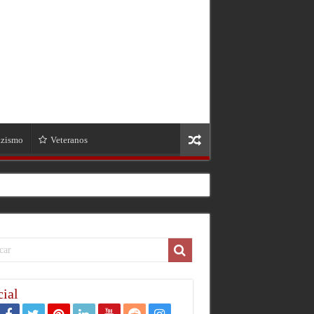
zismo
Veteranos
ial