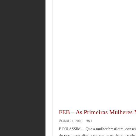
FEB – As Primeiras Mulheres M
abril 24, 2009
1
E FOI ASSIM… Que a mulher brasileira, conscien
do sexo masculino, com o romper da contenda p