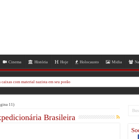
Cinema
História
Hoje
Holocausto
Midia
Na
 caixas com material nazista em seu porão
ze passar sobre sua cabeça
em massa em Hong Kong
gina 11)
kinawa na Segunda Guerra Mundial Após 80 Anos
pedicionária Brasileira
 Neil Frye na Segunda Guerra Mundial
Soc
EUA por 1,1 Milhão de Dólares