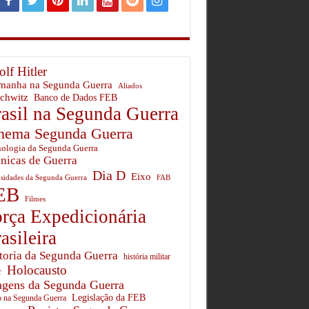
lf Hitler
manha na Segunda Guerra
Aliados
chwitz
Banco de Dados FEB
asil na Segunda Guerra
nema Segunda Guerra
ologia da Segunda Guerra
nicas de Guerra
Dia D
Eixo
sidades da Segunda Guerra
FAB
EB
Filmes
rça Expedicionária
asileira
toria da Segunda Guerra
história militar
Holocausto
r
gens da Segunda Guerra
Legislação da FEB
o na Segunda Guerra