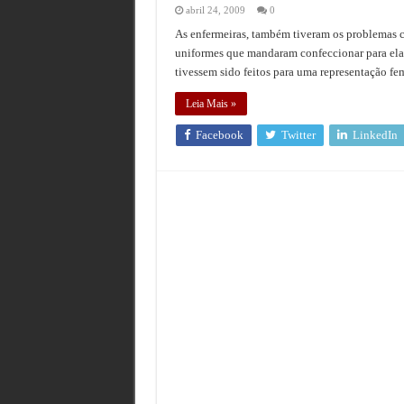
abril 24, 2009
0
As enfermeiras, também tiveram os problemas co
uniformes que mandaram confeccionar para elas
tivessem sido feitos para uma representação fem
Leia Mais »
Facebook
Twitter
LinkedIn