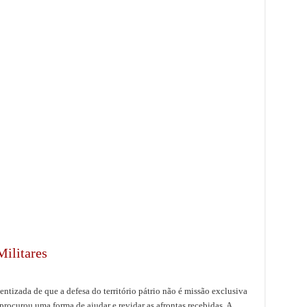
ilitares
tizada de que a defesa do território pátrio não é missão exclusiva
rocurou uma forma de ajudar e revidar as afrontas recebidas. A