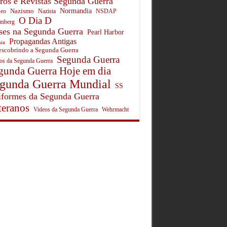
ros e Revistas Segunda Guerra
Normandia
Nazismo
eo
Nazista
NSDAP
O Dia D
mberg
ses na Segunda Guerra
Pearl Harbor
Propagandas Antigas
ia
scobrindo a Segunda Guerra
Segunda Guerra
tos da Segunda Guerra
gunda Guerra Hoje em dia
gunda Guerra Mundial
SS
formes da Segunda Guerra
teranos
Wehrmacht
Videos da Segunda Guerra