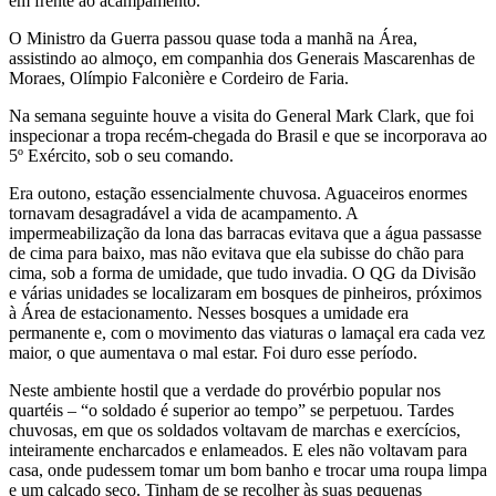
em frente ao acampamento.
O Ministro da Guerra passou quase toda a manhã na Área,
assistindo ao almoço, em companhia dos Generais Mascarenhas de
Moraes, Olímpio Falconière e Cordeiro de Faria.
Na semana seguinte houve a visita do General Mark Clark, que foi
inspecionar a tropa recém-chegada do Brasil e que se incorporava ao
5º Exército, sob o seu comando.
Era outono, estação essencialmente chuvosa. Aguaceiros enormes
tornavam desagradável a vida de acampamento. A
impermeabilização da lona das barracas evitava que a água passasse
de cima para baixo, mas não evitava que ela subisse do chão para
cima, sob a forma de umidade, que tudo invadia. O QG da Divisão
e várias unidades se localizaram em bosques de pinheiros, próximos
à Área de estacionamento. Nesses bosques a umidade era
permanente e, com o movimento das viaturas o lamaçal era cada vez
maior, o que aumentava o mal estar. Foi duro esse período.
Neste ambiente hostil que a verdade do provérbio popular nos
quartéis – “o soldado é superior ao tempo” se perpetuou. Tardes
chuvosas, em que os soldados voltavam de marchas e exercícios,
inteiramente encharcados e enlameados. E eles não voltavam para
casa, onde pudessem tomar um bom banho e trocar uma roupa limpa
e um calçado seco. Tinham de se recolher às suas pequenas