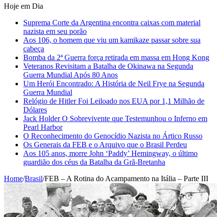
Hoje em Dia
Suprema Corte da Argentina encontra caixas com material
nazista em seu porão
Aos 106, o homem que viu um kamikaze passar sobre sua
cabeça
Bomba da 2ª Guerra força retirada em massa em Hong Kong
Veteranos Revisitam a Batalha de Okinawa na Segunda
Guerra Mundial Após 80 Anos
Um Herói Encontrado: A História de Neil Frye na Segunda
Guerra Mundial
Relógio de Hitler Foi Leiloado nos EUA por 1,1 Milhão de
Dólares
Jack Holder O Sobrevivente que Testemunhou o Inferno em
Pearl Harbor
O Reconhecimento do Genocídio Nazista no Ártico Russo
Os Generais da FEB e o Arquivo que o Brasil Perdeu
Aos 105 anos, morre John ‘Paddy’ Hemingway, o último
guardião dos céus da Batalha da Grã-Bretanha
Home
/
Brasil
/
FEB – A Rotina do Acampamento na Itália – Parte III