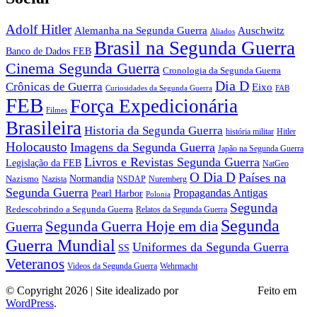
Adolf Hitler
Auschwitz
Alemanha na Segunda Guerra
Aliados
Brasil na Segunda Guerra
Banco de Dados FEB
Cinema Segunda Guerra
Cronologia da Segunda Guerra
Dia D
Crônicas de Guerra
Eixo
Curiosidades da Segunda Guerra
FAB
FEB
Força Expedicionária
Filmes
Brasileira
Historia da Segunda Guerra
história militar
Hitler
Holocausto
Imagens da Segunda Guerra
Japão na Segunda Guerra
Livros e Revistas Segunda Guerra
Legislação da FEB
NatGeo
O Dia D
Países na
Normandia
Nazismo
Nazista
NSDAP
Nuremberg
Segunda Guerra
Propagandas Antigas
Pearl Harbor
Polonia
Segunda
Redescobrindo a Segunda Guerra
Relatos da Segunda Guerra
Segunda
Segunda Guerra Hoje em dia
Guerra
Guerra Mundial
Uniformes da Segunda Guerra
SS
Veteranos
Wehrmacht
Videos da Segunda Guerra
© Copyright 2026 | Site idealizado por
André Almeida
Feito em
WordPress
.