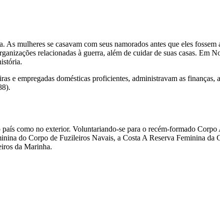
. As mulheres se casavam com seus namorados antes que eles fossem a
rganizações relacionadas à guerra, além de cuidar de suas casas. Em N
istória.
s e empregadas domésticas proficientes, administravam as finanças, a
88).
o país como no exterior. Voluntariando-se para o recém-formado Cor
ina do Corpo de Fuzileiros Navais, a Costa A Reserva Feminina da G
iros da Marinha.