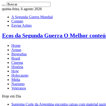
quinta-feira, 6 agosto 2026
A Segunda Guerra Mundial
Contato
Enviar Artigo
Ecos da Segunda Guerra O Melhor conteú
Home
Armas
Biografias
Brasil
Cinema
História
Hoje
Holocausto
Midia
Nazismo
Veteranos
Hoje em Dia
Suprema Corte da Argentina encontra caixas com material nazi