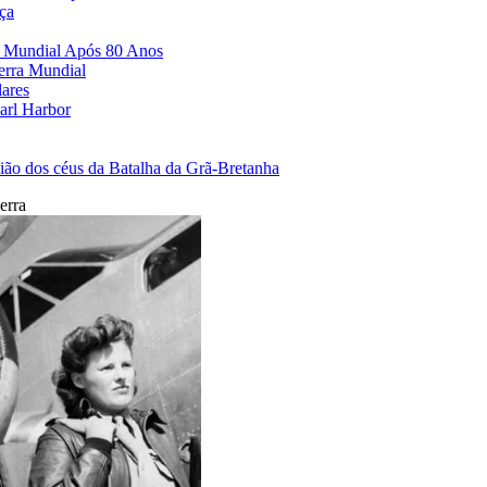
ça
a Mundial Após 80 Anos
erra Mundial
lares
arl Harbor
ão dos céus da Batalha da Grã-Bretanha
erra