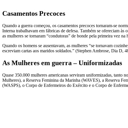
Casamentos Precoces
Quando a guerra começou, os casamentos precoces tornaram-se norma
Interna trabalhavam em fábricas de defesa. Também se ofereciam às o
as mulheres se tornaram “condutoras” de bonde pela primeira vez na h
Quando os homens se ausentavam, as mulheres “se tornavam cozinheira
escreviam cartas aos maridos soldados.” (Stephen Ambrose, Dia D, 4
As Mulheres em guerra – Uniformizadas
Quase 350.000 mulheres americanas serviram uniformizadas, tanto n
Mulheres), a Reserva Feminina da Marinha (WAVES), a Reserva Femin
(WASPS), o Corpo de Enfermeiros do Exército e o Corpo de Enferme