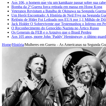
Aos 106, o homem que viu um kamikaze passar sobre sua cabe
Bomba da 2ª Guerra força retirada em massa em Hong Kong
Veteranos Revisitam a Batalha de Okinawa na Segunda Guerr
Um Herói Encontrado: A História de Neil Frye na Segunda Gu
Relógio de Hitler Foi Leiloado nos EUA por 1,1 Milhão de Dó
Jack Holder O Sobrevivente que Testemunhou o Inferno em Pe
O Reconhecimento do Genocídio Nazista no Ártico Russo
Os Generais da FEB e o Arquivo que o Brasil Perdeu
Aos 105 anos, morre John ‘Paddy’ Hemingway, o último guardi
Home
/
História
/
Mulheres em Guerra – As Americanas na Segunda Gu