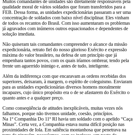
Muitos comandantes de unidades são diretamente responsáveis pela
qualidade moral de vários soldados que foram transferidos para a
FEB. Dessa forma, as unidades expedicionárias passaram a ser uma
concentração de soldados com baixo nível disciplinar. Eles vinham
de todos os recantos do Brasil. Com isso aumentaram os problemas
já agravados com inúmeros outros equacionados e dependentes de
solução imediata.
Não quiseram tais comandantes compreender o alcance da missão
expedicionária, retrato fiel do nosso glorioso Exército e expressão
máxima do valor brasileiro, na defesa de um princípio que já
empenhara tantos povos, com os quais iríamos ombrear, tendo pela
frente um aguerrido inimigo e, antes de tudo, inteligente.
Além da indiferença com que encaravam as ordens recebidas dos
superiores, deixaram, à margem, o espírito de coleguismo. Enviaram
para as unidades expedicionárias diversos homens moralmente
incapazes, cujo único propósito era o de se afastarem do Exército o
quanto antes e a qualquer preço.
Como conseqüência de atitudes inexplicáveis, muitas vezes nós
falhamos, porque não tivemos unidade, coesão, princípios.
Na 1º Companhia Do 11º RI havia um soldado com o apelido “Caça
Minas”. Certa vez, a Companhia estava numa difícil posição nas
proximidades de Iola. Em saliência montanhosa que penetrava na