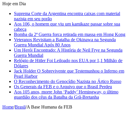
Hoje em Dia
Suprema Corte da Argentina encontra caixas com material
nazista em seu porão
Aos 106, o homem que viu um kamikaze passar sobre sua
cabeça
Bomba da 2ª Guerra força retirada em massa em Hong Kong
Veteranos Revisitam a Batalha de Okinawa na Segunda
Guerra Mundial Após 80 Anos
Um Herói Encontrado: A História de Neil Frye na Segunda
Guerra Mundial
Relógio de Hitler Foi Leiloado nos EUA por 1,1 Milhão de
Dólares
Jack Holder O Sobrevivente que Testemunhou o Inferno em
Pearl Harbor
O Reconhecimento do Genocídio Nazista no Ártico Russo
Os Generais da FEB e o Arquivo que o Brasil Perdeu
Aos 105 anos, morre John ‘Paddy’ Hemingway, o último
guardião dos céus da Batalha da Grã-Bretanha
Home
/
Brasil
/
A Base Humana da FEB