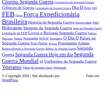
Cinema Segunda Guerra
Cronologia da Segunda Guerra
Dia D
Crônicas de Guerra
Eixo
Curiosidades da Segunda Guerra
FAB
FEB
Força Expedicionária
Filmes
Brasileira
Historia da Segunda Guerra
história militar
Hitler
Holocausto
Imagens da Segunda Guerra
Japão na Segunda Guerra
Livros e Revistas Segunda Guerra
Legislação da FEB
NatGeo
O Dia D
Países na
Normandia
Nazismo
Nazista
NSDAP
Nuremberg
Segunda Guerra
Propagandas Antigas
Pearl Harbor
Polonia
Segunda
Redescobrindo a Segunda Guerra
Relatos da Segunda Guerra
Segunda
Segunda Guerra Hoje em dia
Guerra
Guerra Mundial
Uniformes da Segunda Guerra
SS
Veteranos
Wehrmacht
Videos da Segunda Guerra
© Copyright 2026 | Site idealizado por
André Almeida
Feito em
WordPress
.