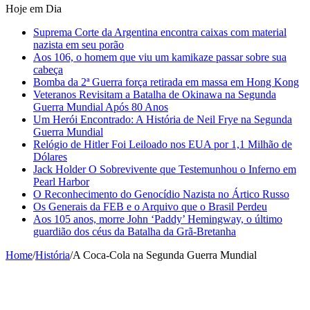
Hoje em Dia
Suprema Corte da Argentina encontra caixas com material
nazista em seu porão
Aos 106, o homem que viu um kamikaze passar sobre sua
cabeça
Bomba da 2ª Guerra força retirada em massa em Hong Kong
Veteranos Revisitam a Batalha de Okinawa na Segunda
Guerra Mundial Após 80 Anos
Um Herói Encontrado: A História de Neil Frye na Segunda
Guerra Mundial
Relógio de Hitler Foi Leiloado nos EUA por 1,1 Milhão de
Dólares
Jack Holder O Sobrevivente que Testemunhou o Inferno em
Pearl Harbor
O Reconhecimento do Genocídio Nazista no Ártico Russo
Os Generais da FEB e o Arquivo que o Brasil Perdeu
Aos 105 anos, morre John ‘Paddy’ Hemingway, o último
guardião dos céus da Batalha da Grã-Bretanha
Home
/
História
/
A Coca-Cola na Segunda Guerra Mundial