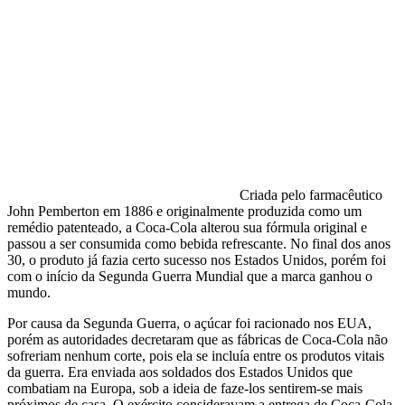
Criada pelo farmacêutico
John Pemberton em 1886 e originalmente produzida como um
remédio patenteado, a Coca-Cola alterou sua fórmula original e
passou a ser consumida como bebida refrescante. No final dos anos
30, o produto já fazia certo sucesso nos Estados Unidos, porém foi
com o início da Segunda Guerra Mundial que a marca ganhou o
mundo.
Por causa da Segunda Guerra, o açúcar foi racionado nos EUA,
porém as autoridades decretaram que as fábricas de Coca-Cola não
sofreriam nenhum corte, pois ela se incluía entre os produtos vitais
da guerra. Era enviada aos soldados dos Estados Unidos que
combatiam na Europa, sob a ideia de faze-los sentirem-se mais
próximos de casa. O exército consideravam a entrega de Coca-Cola