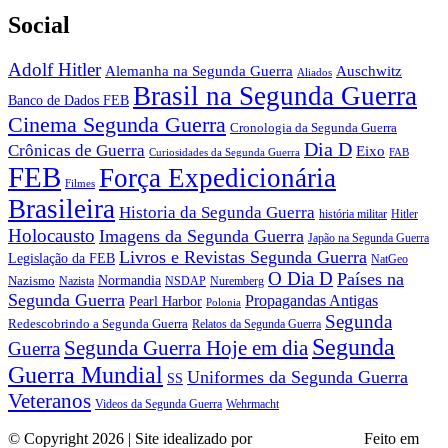
Social
Adolf Hitler
Auschwitz
Alemanha na Segunda Guerra
Aliados
Brasil na Segunda Guerra
Banco de Dados FEB
Cinema Segunda Guerra
Cronologia da Segunda Guerra
Dia D
Crônicas de Guerra
Eixo
Curiosidades da Segunda Guerra
FAB
FEB
Força Expedicionária
Filmes
Brasileira
Historia da Segunda Guerra
história militar
Hitler
Holocausto
Imagens da Segunda Guerra
Japão na Segunda Guerra
Livros e Revistas Segunda Guerra
Legislação da FEB
NatGeo
O Dia D
Países na
Normandia
Nazismo
Nazista
NSDAP
Nuremberg
Segunda Guerra
Propagandas Antigas
Pearl Harbor
Polonia
Segunda
Redescobrindo a Segunda Guerra
Relatos da Segunda Guerra
Segunda
Segunda Guerra Hoje em dia
Guerra
Guerra Mundial
Uniformes da Segunda Guerra
SS
Veteranos
Wehrmacht
Videos da Segunda Guerra
© Copyright 2026 | Site idealizado por
André Almeida
Feito em