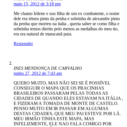
maio 15, 2012 de 3:18 pm
Me chamo Irilene e sou filha de um ex combatente, o nome
dele era irineu pinto da penha e sobrinha de alexandre pinto
da penha que morreu na italia , queria saber se como filha e
sobrinha temos direito pelo menos as medalhas do meu tio,
era era natural de maracanã para.
Responder
INES MENDONÇA DE CARVALHO
junho 27, 2012 de 7:43 am
QUERO MUITO, MAS NÃO SEI SE É POSSÍVEL
CONSEGUIR O MAPA QUE OS PRACINHAS
BRASILEIROS PASSARAM PELAS TODAS AS
CIDADES DE QUANDO ELES ESTAVAM NA ITÁLIA ,
E FIZERAM A TOMADA DE MONTE DE CASTELO.
PENSO MUITO EM IR PASSAR EM ALGUMAS
DESTAS CIDADES, QUE MEU PAI ESTEVE POR LÁ.
MEU IRMÃO TINHA ESTE MAPA, MAS
INFELIZMENTE, ELE NAO FALA COMIGO POR