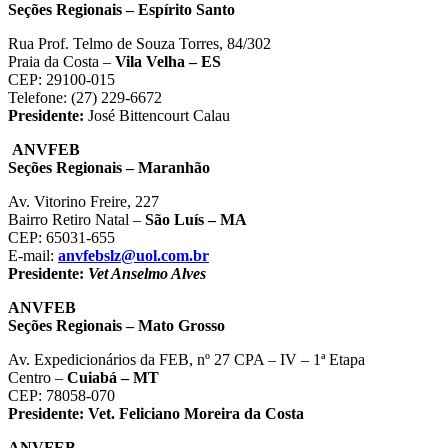
Seções Regionais – Espírito Santo
Rua Prof. Telmo de Souza Torres, 84/302
Praia da Costa –
Vila Velha – ES
CEP: 29100-015
Telefone: (27) 229-6672
Presidente:
José Bittencourt Calau
ANVFEB
Seções Regionais – Maranhão
Av. Vitorino Freire, 227
Bairro Retiro Natal –
São Luís – MA
CEP: 65031-655
E-mail:
anvfebslz@uol.com.br
Presidente:
Vet Anselmo Alves
ANVFEB
Seções Regionais – Mato Grosso
Av. Expedicionários da FEB, nº 27 CPA – IV – 1ª Etapa
Centro –
Cuiabá – MT
CEP: 78058-070
Presidente:
Vet. Feliciano Moreira da Costa
ANVFEB