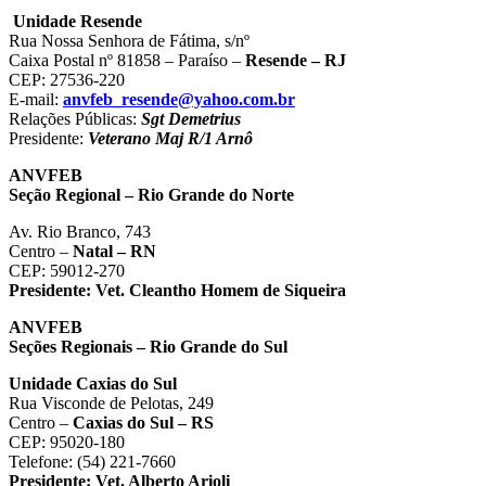
Unidade Resende
Rua Nossa Senhora de Fátima, s/nº
Caixa Postal nº 81858 – Paraíso –
Resende – RJ
CEP: 27536-220
E-mail:
anvfeb_resende@yahoo.com.br
Relações Públicas:
Sgt Demetrius
Presidente:
Veterano Maj R/1 Arnô
ANVFEB
Seção Regional – Rio Grande do Norte
Av. Rio Branco, 743
Centro –
Natal – RN
CEP: 59012-270
Presidente:
Vet. Cleantho Homem de Siqueira
ANVFEB
Seções Regionais – Rio Grande do Sul
Unidade Caxias do Sul
Rua Visconde de Pelotas, 249
Centro –
Caxias do Sul – RS
CEP: 95020-180
Telefone: (54) 221-7660
Presidente:
Vet. Alberto Arioli