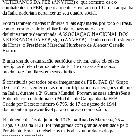
VETERANOS DA FEB (ANVFEB) e, que somente os ex-
combatentes da FEB, que realmente estiveram no T.O. da campanha
da Itália poderiam pertencer ao seu quadro social.
Foram também criadas inúmeras filiais espalhadas por todo o Brasil,
com o mesmo espirito militar febiano, passando a ser
definitivamente denominada: ASSOCIAÇÃO NACIONAL DOS
VETERANOS DA FEB, sigla (ANVFEB). Tendo como Presidente
de Honra, o Presidente Marechal Humberto de Alencar Castello
Branco.
É uma grande organização patriótica e cívica, cujos objetivos
precípuos é relembrar os fatos da FEB e dar assistência aos
pracinhas e familiares em seus direitos.
É constituída por todos os ex-integrantes da FEB, FAB (1º Grupo
de Caça), e das enfermeiras que participaram das operações militares
na Itália, durante a 2ª Guerra Mundial. Provam as suas admissões à
Entidade com o diploma e a Medalha de Campanha da FEB –
Criada por Decreto número 6.795, de 17 de agosto de 1944,
documento imprescindível para o ingresso como sócio.
Finalmente dia 16 de julho de 1976, na Rua das Marrecas, 35 –
Lapa, a Casa da FEB, foi inaugurada com grande solenidade pelo
Presidente Ernesto Geisel e as mais altas autoridades do pais,