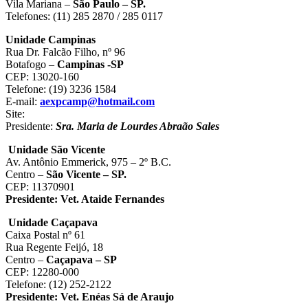
Vila Mariana –
São Paulo – SP.
Telefones: (11) 285 2870 / 285 0117
Unidade Campinas
Rua Dr. Falcão Filho, nº 96
Botafogo –
Campinas -SP
CEP: 13020-160
Telefone: (19) 3236 1584
E-mail:
aexpcamp@hotmail.com
Site:
Presidente:
Sra. Maria de Lourdes Abraão Sales
Unidade São Vicente
Av. Antônio Emmerick, 975 – 2º B.C.
Centro –
São Vicente – SP.
CEP: 11370901
Presidente:
Vet. Ataide Fernandes
Unidade Caçapava
Caixa Postal nº 61
Rua Regente Feijó, 18
Centro –
Caçapava – SP
CEP: 12280-000
Telefone: (12) 252-2122
Presidente:
Vet. Enéas Sá de Araujo