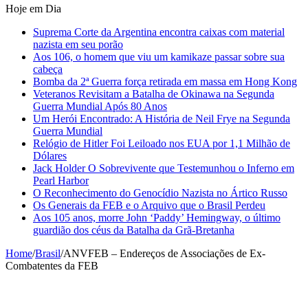
Hoje em Dia
Suprema Corte da Argentina encontra caixas com material
nazista em seu porão
Aos 106, o homem que viu um kamikaze passar sobre sua
cabeça
Bomba da 2ª Guerra força retirada em massa em Hong Kong
Veteranos Revisitam a Batalha de Okinawa na Segunda
Guerra Mundial Após 80 Anos
Um Herói Encontrado: A História de Neil Frye na Segunda
Guerra Mundial
Relógio de Hitler Foi Leiloado nos EUA por 1,1 Milhão de
Dólares
Jack Holder O Sobrevivente que Testemunhou o Inferno em
Pearl Harbor
O Reconhecimento do Genocídio Nazista no Ártico Russo
Os Generais da FEB e o Arquivo que o Brasil Perdeu
Aos 105 anos, morre John ‘Paddy’ Hemingway, o último
guardião dos céus da Batalha da Grã-Bretanha
Home
/
Brasil
/
ANVFEB – Endereços de Associações de Ex-
Combatentes da FEB