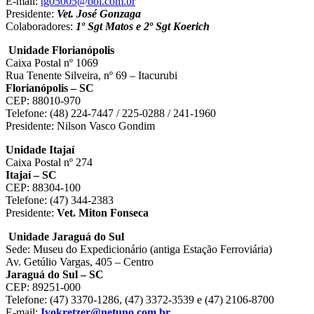
E-mail:
tg05005@bol.com.br
Presidente:
Vet. José Gonzaga
Colaboradores:
1º Sgt Matos e 2º Sgt Koerich
Unidade Florianópolis
Caixa Postal nº 1069
Rua Tenente Silveira, nº 69 – Itacurubi
Florianópolis – SC
CEP: 88010-970
Telefone: (48) 224-7447 / 225-0288 / 241-1960
Presidente: Nilson Vasco Gondim
Unidade Itajaí
Caixa Postal nº 274
Itajaí – SC
CEP: 88304-100
Telefone: (47) 344-2383
Presidente:
Vet. Miton Fonseca
Unidade Jaraguá do Sul
Sede: Museu do Expedicionário (antiga Estação Ferroviária)
Av. Getúlio Vargas, 405 – Centro
Jaraguá do Sul – SC
CEP: 89251-000
Telefone: (47) 3370-1286, (47) 3372-3539 e (47) 2106-8700
E-mail:
Ivokretzer@netuno.com.br