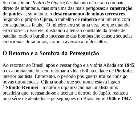
Sua função no
Teatro de Operações
italiano não era o combate
direto de infantaria, mas sim uma das mais perigosas: a
construção
de pontes
e, sobretudo, o
desarmamento de minas terrestres
.
Segundo o próprio Ojima, o trabalho de
mineiro
era um erro com
consequências fatais. “O mineiro erra só uma vez, porque quando
erra morre”, disse ele, ilustrando a tensão constante da frente de
batalha, onde o barulho incessante das bombas lhe causou sequelas
emocionais duradouras, como a aversão a ruídos altos.
O Retorno e a Sombra da Perseguição
Ao retornar ao Brasil, após o cessar-fogo e a vitória Aliada em
1945
,
o ex-combatente buscou retomar a vida civil na cidade de
Piedade
,
interior paulista. Entretanto, o período pós-guerra trouxe consigo
novas turbulências. Ojima soube que seu nome estava ligado
à
Shindo Renmei
– a notória organização nacionalista nipo-
brasileira que, recusando-se a aceitar a derrota do Japão, realizou
uma série de atentados e perseguições no Brasil entre
1946 e 1947
.