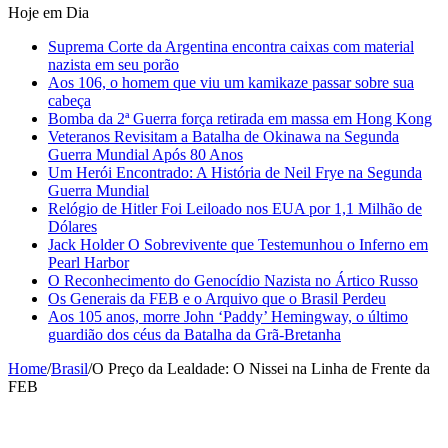
Hoje em Dia
Suprema Corte da Argentina encontra caixas com material
nazista em seu porão
Aos 106, o homem que viu um kamikaze passar sobre sua
cabeça
Bomba da 2ª Guerra força retirada em massa em Hong Kong
Veteranos Revisitam a Batalha de Okinawa na Segunda
Guerra Mundial Após 80 Anos
Um Herói Encontrado: A História de Neil Frye na Segunda
Guerra Mundial
Relógio de Hitler Foi Leiloado nos EUA por 1,1 Milhão de
Dólares
Jack Holder O Sobrevivente que Testemunhou o Inferno em
Pearl Harbor
O Reconhecimento do Genocídio Nazista no Ártico Russo
Os Generais da FEB e o Arquivo que o Brasil Perdeu
Aos 105 anos, morre John ‘Paddy’ Hemingway, o último
guardião dos céus da Batalha da Grã-Bretanha
Home
/
Brasil
/
O Preço da Lealdade: O Nissei na Linha de Frente da
FEB