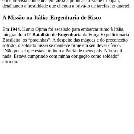
em entrevista concedida em
2002
à publicação Made in Japan,
detalhando a hostilidade que chegou a privá-lo de tarefas no quartel.
A Missão na Itália: Engenharia de Risco
Em
1944
, Kunio Ojima foi escalado para embarcar rumo à Itália,
integrando o
9º Batalhão de Engenharia
da Força Expedicionária
Brasileira, os “pracinhas”. A despeito das mágoas e do preconceito
sofrido, o soldado nissei se manteve firme em seu dever cívico.
“Não pensei que estava traindo a Pátria de meus pais. Não senti
nada. Estava cumprindo com minha obrigação como soldado”,
afirmou.