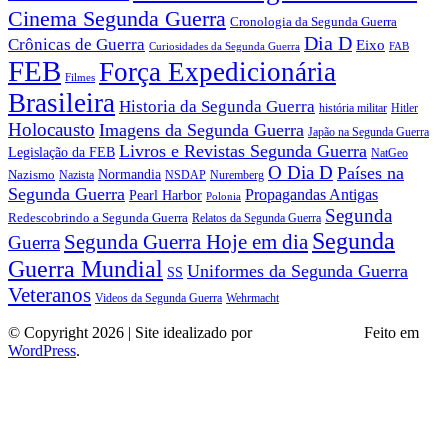
Cinema Segunda Guerra
Cronologia da Segunda Guerra
Dia D
Crônicas de Guerra
Eixo
Curiosidades da Segunda Guerra
FAB
FEB
Força Expedicionária
Filmes
Brasileira
Historia da Segunda Guerra
história militar
Hitler
Holocausto
Imagens da Segunda Guerra
Japão na Segunda Guerra
Livros e Revistas Segunda Guerra
Legislação da FEB
NatGeo
O Dia D
Países na
Normandia
Nazismo
Nazista
NSDAP
Nuremberg
Segunda Guerra
Propagandas Antigas
Pearl Harbor
Polonia
Segunda
Redescobrindo a Segunda Guerra
Relatos da Segunda Guerra
Segunda
Segunda Guerra Hoje em dia
Guerra
Guerra Mundial
Uniformes da Segunda Guerra
SS
Veteranos
Wehrmacht
Videos da Segunda Guerra
© Copyright 2026 | Site idealizado por
André Almeida
Feito em
WordPress
.