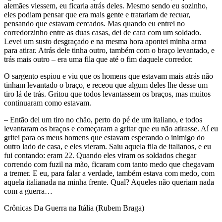
alemães viessem, eu ficaria atrás deles. Mesmo sendo eu sozinho,
eles podiam pensar que era mais gente e tratariam de recuar,
pensando que estavam cercados. Mas quando eu entrei no
corredorzinho entre as duas casas, dei de cara com um soldado.
Levei um susto desgraçado e na mesma hora apontei minha arma
para atirar. Atrás dele tinha outro, também com o braço levantado, e
trás mais outro – era uma fila que até o fim daquele corredor.
O sargento espiou e viu que os homens que estavam mais atrás não
tinham levantado o braço, e receou que algum deles lhe desse um
tiro lá de trás. Gritou que todos levantassem os braços, mas muitos
continuaram como estavam.
– Então dei um tiro no chão, perto do pé de um italiano, e todos
levantaram os braços e começaram a gritar que eu não atirasse. Aí eu
gritei para os meus homens que estavam esperando o inimigo do
outro lado de casa, e eles vieram. Saiu aquela fila de italianos, e eu
fui contando: eram 22. Quando eles viram os soldados chegar
correndo com fuzil na mão, ficaram com tanto medo que chegavam
a tremer. E eu, para falar a verdade, também estava com medo, com
aquela italianada na minha frente. Qual? Aqueles não queriam nada
com a guerra…
Crônicas Da Guerra na Itália (Rubem Braga)