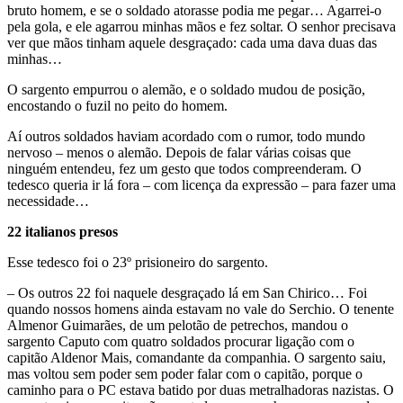
bruto homem, e se o soldado atorasse podia me pegar… Agarrei-o
pela gola, e ele agarrou minhas mãos e fez soltar. O senhor precisava
ver que mãos tinham aquele desgraçado: cada uma dava duas das
minhas…
O sargento empurrou o alemão, e o soldado mudou de posição,
encostando o fuzil no peito do homem.
Aí outros soldados haviam acordado com o rumor, todo mundo
nervoso – menos o alemão. Depois de falar várias coisas que
ninguém entendeu, fez um gesto que todos compreenderam. O
tedesco queria ir lá fora – com licença da expressão – para fazer uma
necessidade…
22 italianos presos
Esse tedesco foi o 23º prisioneiro do sargento.
– Os outros 22 foi naquele desgraçado lá em San Chirico… Foi
quando nossos homens ainda estavam no vale do Serchio. O tenente
Almenor Guimarães, de um pelotão de petrechos, mandou o
sargento Caputo com quatro soldados procurar ligação com o
capitão Aldenor Mais, comandante da companhia. O sargento saiu,
mas voltou sem poder sem poder falar com o capitão, porque o
caminho para o PC estava batido por duas metralhadoras nazistas. O