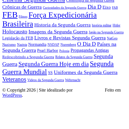
Cronologia da Segunda Guerra
Dia D
Crônicas de Guerra
Eixo
Curiosidades da Segunda Guerra
FAB
FEB
Força Expedicionária
Filmes
Brasileira
Historia da Segunda Guerra
história militar
Hitler
Holocausto
Imagens da Segunda Guerra
Japão na Segunda Guerra
Livros e Revistas Segunda Guerra
Legislação da FEB
NatGeo
O Dia D
Países na
Normandia
Nazismo
Nazista
NSDAP
Nuremberg
Segunda Guerra
Propagandas Antigas
Pearl Harbor
Polonia
Segunda
Redescobrindo a Segunda Guerra
Relatos da Segunda Guerra
Segunda
Segunda Guerra Hoje em dia
Guerra
Guerra Mundial
Uniformes da Segunda Guerra
SS
Veteranos
Wehrmacht
Videos da Segunda Guerra
© Copyright 2026 | Site idealizado por
André Almeida
Feito em
WordPress
.