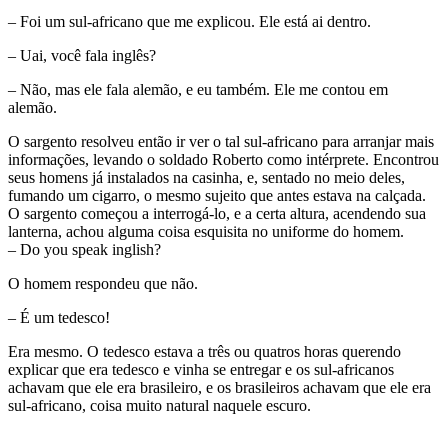
– Foi um sul-africano que me explicou. Ele está ai dentro.
– Uai, você fala inglês?
– Não, mas ele fala alemão, e eu também. Ele me contou em
alemão.
O sargento resolveu então ir ver o tal sul-africano para arranjar mais
informações, levando o soldado Roberto como intérprete. Encontrou
seus homens já instalados na casinha, e, sentado no meio deles,
fumando um cigarro, o mesmo sujeito que antes estava na calçada.
O sargento começou a interrogá-lo, e a certa altura, acendendo sua
lanterna, achou alguma coisa esquisita no uniforme do homem.
– Do you speak inglish?
O homem respondeu que não.
– É um tedesco!
Era mesmo. O tedesco estava a três ou quatros horas querendo
explicar que era tedesco e vinha se entregar e os sul-africanos
achavam que ele era brasileiro, e os brasileiros achavam que ele era
sul-africano, coisa muito natural naquele escuro.