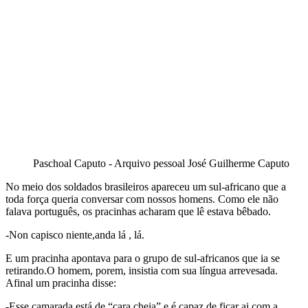
Paschoal Caputo - Arquivo pessoal José Guilherme Caputo
No meio dos soldados brasileiros apareceu um sul-africano que a
toda força queria conversar com nossos homens. Como ele não
falava português, os pracinhas acharam que lê estava bêbado.
-Non capisco niente,anda lá , lá.
E um pracinha apontava para o grupo de sul-africanos que ia se
retirando.O homem, porem, insistia com sua língua arrevesada.
Afinal um pracinha disse:
-Esse camarada está de “cara cheia” e é capaz de ficar ai com a