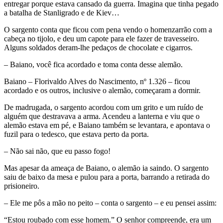
entregar porque estava cansado da guerra. Imagina que tinha pegado
a batalha de Stanligrado e de Kiev…
O sargento conta que ficou com pena vendo o homenzarrão com a
cabeça no tijolo, e deu um capote para ele fazer de travesseiro.
Alguns soldados deram-lhe pedaços de chocolate e cigarros.
– Baiano, você fica acordado e toma conta desse alemão.
Baiano – Florivaldo Alves do Nascimento, nº 1.326 – ficou
acordado e os outros, inclusive o alemão, começaram a dormir.
De madrugada, o sargento acordou com um grito e um ruído de
alguém que destravava a arma. Acendeu a lanterna e viu que o
alemão estava em pé, e Baiano também se levantara, e apontava o
fuzil para o tedesco, que estava perto da porta.
– Não sai não, que eu passo fogo!
Mas apesar da ameaça de Baiano, o alemão ia saindo. O sargento
saiu de baixo da mesa e pulou para a porta, barrando a retirada do
prisioneiro.
– Ele me pôs a mão no peito – conta o sargento – e eu pensei assim:
“Estou roubado com esse homem.” O senhor compreende, era um