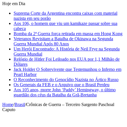
Hoje em Dia
Suprema Corte da Argentina encontra caixas com material
nazista em seu porão
Aos 106, o homem que viu um kamikaze passar sobre sua
cabeça
Bomba da 2ª Guerra força retirada em massa em Hong Kong
Veteranos Revisitam a Batalha de Okinawa na Segunda
Guerra Mundial Após 80 Anos
Um Herói Encontrado: A História de Neil Frye na Segunda
Guerra Mundial
Relógio de Hitler Foi Leiloado nos EUA por 1,1 Milhão de
Dólares
Jack Holder O Sobrevivente que Testemunhou o Inferno em
Pearl Harbor
O Reconhecimento do Genocídio Nazista no Ártico Russo
Os Generais da FEB e o Arquivo que o Brasil Perdeu
Aos 105 anos, morre John ‘Paddy’ Hemingway, o último
guardião dos céus da Batalha da Grã-Bretanha
Home
/
Brasil
/
Crônicas de Guerra – Terceiro Sargento Paschoal
Caputo