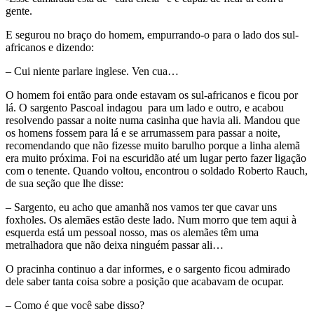
gente.
E segurou no braço do homem, empurrando-o para o lado dos sul-
africanos e dizendo:
– Cui niente parlare inglese. Ven cua…
O homem foi então para onde estavam os sul-africanos e ficou por
lá. O sargento Pascoal indagou para um lado e outro, e acabou
resolvendo passar a noite numa casinha que havia ali. Mandou que
os homens fossem para lá e se arrumassem para passar a noite,
recomendando que não fizesse muito barulho porque a linha alemã
era muito próxima. Foi na escuridão até um lugar perto fazer ligação
com o tenente. Quando voltou, encontrou o soldado Roberto Rauch,
de sua seção que lhe disse:
– Sargento, eu acho que amanhã nos vamos ter que cavar uns
foxholes. Os alemães estão deste lado. Num morro que tem aqui à
esquerda está um pessoal nosso, mas os alemães têm uma
metralhadora que não deixa ninguém passar ali…
O pracinha continuo a dar informes, e o sargento ficou admirado
dele saber tanta coisa sobre a posição que acabavam de ocupar.
– Como é que você sabe disso?