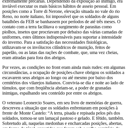
extremamente precárias. Dependendo da exposição ao inimigo, era
inviável executar os mais básicos hábitos de asseio pessoal. Em
posições como a Torre di Nerone, elevação situada no vale do rio
Reno, no norte italiano, foi impossível que os soldados de alguns
batalhões da FEB se banhassem por períodos de até três meses. O
contato com a terra facilitava o surgimento de parasitas como
piolhos, insetos que procriavam por debaixo das várias camadas de
uniformes, estes últimos indispensáveis para suportar a intensidade
do inverno. Para a satisfação das necessidades fisiológicas,
utilizavam-se os invólucros cilíndricos de munição, feitos de
papelão, ou as latas das rações de combate, que, uma vez cheias,
eram atiradas para fora dos abrigos.
Por vezes, as condições no front eram ainda mais rudes: em algumas
circunstâncias, a ocupação de posições-chave obrigou os soldados a
escavarem seus abrigos ao longo ou até mesmo por baixo dos
cemitérios dos vilarejos italianos. Convivia-se dia e noite ao lado de
túmulos, que com freqüência abriam-se, a poder de granadas
inimigas, espalhando seu conteúdo por entre os abrigos.
O veterano Leonercio Soares, em seu livro de memórias de guerra,
descreveu a situação que os soldados enfrentaram em posições à
frente de Monte Castelo: “A terra, pisada e repisada pelos pés dos
soldados, tornou-se um lamaçal pastoso e gelado. E fétido, também.
Sobretudo ali, naquelas medonhas e encharcadas posições, abertas,