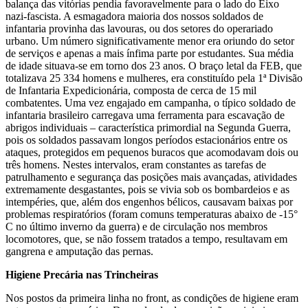
balança das vitórias pendia favoravelmente para o lado do Eixo
nazi-fascista. A esmagadora maioria dos nossos soldados de
infantaria provinha das lavouras, ou dos setores do operariado
urbano. Um número significativamente menor era oriundo do setor
de serviços e apenas a mais ínfima parte por estudantes. Sua média
de idade situava-se em torno dos 23 anos. O braço letal da FEB, que
totalizava 25 334 homens e mulheres, era constituído pela 1ª Divisão
de Infantaria Expedicionária, composta de cerca de 15 mil
combatentes. Uma vez engajado em campanha, o típico soldado de
infantaria brasileiro carregava uma ferramenta para escavação de
abrigos individuais – característica primordial na Segunda Guerra,
pois os soldados passavam longos períodos estacionários entre os
ataques, protegidos em pequenos buracos que acomodavam dois ou
três homens. Nestes intervalos, eram constantes as tarefas de
patrulhamento e segurança das posições mais avançadas, atividades
extremamente desgastantes, pois se vivia sob os bombardeios e as
intempéries, que, além dos engenhos bélicos, causavam baixas por
problemas respiratórios (foram comuns temperaturas abaixo de -15°
C no último inverno da guerra) e de circulação nos membros
locomotores, que, se não fossem tratados a tempo, resultavam em
gangrena e amputação das pernas.
Higiene Precária nas Trincheiras
Nos postos da primeira linha no front, as condições de higiene eram