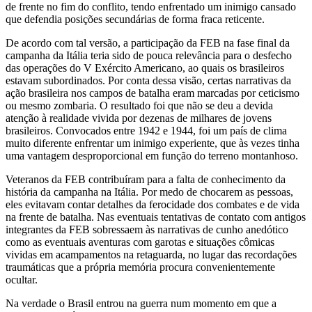
de frente no fim do conflito, tendo enfrentado um inimigo cansado
que defendia posições secundárias de forma fraca reticente.
De acordo com tal versão, a participação da FEB na fase final da
campanha da Itália teria sido de pouca relevância para o desfecho
das operações do V Exército Americano, ao quais os brasileiros
estavam subordinados. Por conta dessa visão, certas narrativas da
ação brasileira nos campos de batalha eram marcadas por ceticismo
ou mesmo zombaria. O resultado foi que não se deu a devida
atenção à realidade vivida por dezenas de milhares de jovens
brasileiros. Convocados entre 1942 e 1944, foi um país de clima
muito diferente enfrentar um inimigo experiente, que às vezes tinha
uma vantagem desproporcional em função do terreno montanhoso.
Veteranos da FEB contribuíram para a falta de conhecimento da
história da campanha na Itália. Por medo de chocarem as pessoas,
eles evitavam contar detalhes da ferocidade dos combates e de vida
na frente de batalha. Nas eventuais tentativas de contato com antigos
integrantes da FEB sobressaem às narrativas de cunho anedótico
como as eventuais aventuras com garotas e situações cômicas
vividas em acampamentos na retaguarda, no lugar das recordações
traumáticas que a própria memória procura convenientemente
ocultar.
Na verdade o Brasil entrou na guerra num momento em que a