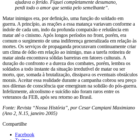
ajudava o ferido. Fiquei completamente desumano,
perdi todo o amor que sentia pelo semelhante”.
Matar inimigos era, por definição, uma função do soldado em
guerra. A princípio, as reações a essa matança variavam conforme a
índole de cada um, indo da profunda compaixão e relutância em
matar até o cinismo. Após longos períodos no front, porém, era
comum o surgimento de uma indiferença generalizada em relação às
mortes. Os serviços de propaganda procuravam continuamente criar
um clima de ódio em relação ao inimigo, mas a tarefa rotineira de
matar ainda encontrava sólidas barreiras em fatores culturais. A
duração do confronto e a dureza dos combates, porém, lembra os
soldados a todo instante da situação irredutível de matar ou ser
morto, que, somada à brutalização, dissipava os eventuais obstáculos
morais. Aceitar essa realidade durante a campanha cobrou seu preço
nos dilemas de consciência que emergiram na solidão do pós-guerra.
Infelizmente, alcoolismo e suicídio não foram raros entre os
veteranos da FEB, após seu retorno ao Brasil.
Fonte: Revista “Nossa História”, por Cesar Campiani Maximiano
(Ano 2, N.15, janeiro 2005)
Compartilhe
Facebook