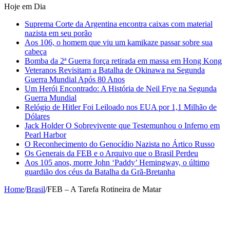
Hoje em Dia
Suprema Corte da Argentina encontra caixas com material
nazista em seu porão
Aos 106, o homem que viu um kamikaze passar sobre sua
cabeça
Bomba da 2ª Guerra força retirada em massa em Hong Kong
Veteranos Revisitam a Batalha de Okinawa na Segunda
Guerra Mundial Após 80 Anos
Um Herói Encontrado: A História de Neil Frye na Segunda
Guerra Mundial
Relógio de Hitler Foi Leiloado nos EUA por 1,1 Milhão de
Dólares
Jack Holder O Sobrevivente que Testemunhou o Inferno em
Pearl Harbor
O Reconhecimento do Genocídio Nazista no Ártico Russo
Os Generais da FEB e o Arquivo que o Brasil Perdeu
Aos 105 anos, morre John ‘Paddy’ Hemingway, o último
guardião dos céus da Batalha da Grã-Bretanha
Home
/
Brasil
/
FEB – A Tarefa Rotineira de Matar