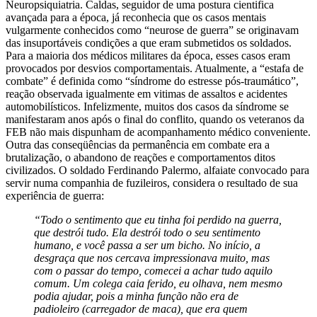
Neuropsiquiatria. Caldas, seguidor de uma postura cientifica
avançada para a época, já reconhecia que os casos mentais
vulgarmente conhecidos como “neurose de guerra” se originavam
das insuportáveis condições a que eram submetidos os soldados.
Para a maioria dos médicos militares da época, esses casos eram
provocados por desvios comportamentais. Atualmente, a “estafa de
combate” é definida como “síndrome do estresse pós-traumático”,
reação observada igualmente em vitimas de assaltos e acidentes
automobilísticos. Infelizmente, muitos dos casos da síndrome se
manifestaram anos após o final do conflito, quando os veteranos da
FEB não mais dispunham de acompanhamento médico conveniente.
Outra das conseqüências da permanência em combate era a
brutalização, o abandono de reações e comportamentos ditos
civilizados. O soldado Ferdinando Palermo, alfaiate convocado para
servir numa companhia de fuzileiros, considera o resultado de sua
experiência de guerra:
“Todo o sentimento que eu tinha foi perdido na guerra,
que destrói tudo. Ela destrói todo o seu sentimento
humano, e você passa a ser um bicho. No início, a
desgraça que nos cercava impressionava muito, mas
com o passar do tempo, comecei a achar tudo aquilo
comum. Um colega caia ferido, eu olhava, nem mesmo
podia ajudar, pois a minha função não era de
padioleiro (carregador de maca), que era quem