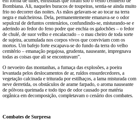
em forma de túnel, enrustidas que foram sob o velho cemitério de
Bombiana. Ali, naqueles buracos de toupeiras, sentia-se ainda muito
frio no decorrer das noites. As mãos gelavam-se ao tocar na terra
negra e malcheirosa. Dela, permanentemente emanava-se o odor
sepulcral de defuntos centenários, confundindo-se, misturando-se e
aderindo ao fedor do feno podre que enchia os galochões – o fedor
de chulé, de suor velho e encalacrado – o mau cheiro de toda sorte
de sujeira, acumulada nos corpos vivos que conviviam com os
mortos. Um bafejo forte escapava-se do fundo da terra do velho
cemitério – emanação pegajosa, grudenta, nauseante, impregnava
todas as coisas que ali se encontravam”.
O nevoeiro das montanhas, a fumaça das explosões, a poeira
levantada pelos deslocamentos de ar, ruídos ensurdecedores, a
vegetação calcinada e triturada por estilhaços, a lama misturada com
neve derretida, os obstáculos de arame farpado, o aroma nauseante
de pólvora queimada e todo tipo de odor causado por matéria
orgânica em decomposição, completavam o cenário dos combates.
Combates de Surpresa