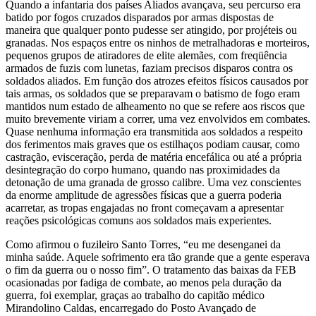
Quando a infantaria dos países Aliados avançava, seu percurso era
batido por fogos cruzados disparados por armas dispostas de
maneira que qualquer ponto pudesse ser atingido, por projéteis ou
granadas. Nos espaços entre os ninhos de metralhadoras e morteiros,
pequenos grupos de atiradores de elite alemães, com freqüência
armados de fuzis com lunetas, faziam precisos disparos contra os
soldados aliados. Em função dos atrozes efeitos físicos causados por
tais armas, os soldados que se preparavam o batismo de fogo eram
mantidos num estado de alheamento no que se refere aos riscos que
muito brevemente viriam a correr, uma vez envolvidos em combates.
Quase nenhuma informação era transmitida aos soldados a respeito
dos ferimentos mais graves que os estilhaços podiam causar, como
castração, evisceração, perda de matéria encefálica ou até a própria
desintegração do corpo humano, quando nas proximidades da
detonação de uma granada de grosso calibre. Uma vez conscientes
da enorme amplitude de agressões físicas que a guerra poderia
acarretar, as tropas engajadas no front começavam a apresentar
reações psicológicas comuns aos soldados mais experientes.
Como afirmou o fuzileiro Santo Torres, “eu me desenganei da
minha saúde. Aquele sofrimento era tão grande que a gente esperava
o fim da guerra ou o nosso fim”. O tratamento das baixas da FEB
ocasionadas por fadiga de combate, ao menos pela duração da
guerra, foi exemplar, graças ao trabalho do capitão médico
Mirandolino Caldas, encarregado do Posto Avançado de