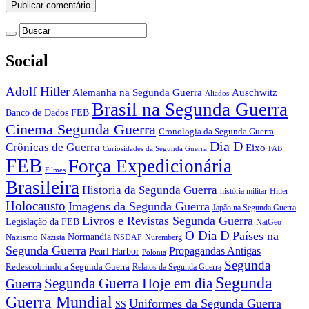
Social
Adolf Hitler
Auschwitz
Alemanha na Segunda Guerra
Aliados
Brasil na Segunda Guerra
Banco de Dados FEB
Cinema Segunda Guerra
Cronologia da Segunda Guerra
Dia D
Crônicas de Guerra
Eixo
Curiosidades da Segunda Guerra
FAB
FEB
Força Expedicionária
Filmes
Brasileira
Historia da Segunda Guerra
história militar
Hitler
Holocausto
Imagens da Segunda Guerra
Japão na Segunda Guerra
Livros e Revistas Segunda Guerra
Legislação da FEB
NatGeo
O Dia D
Países na
Normandia
Nazismo
Nazista
NSDAP
Nuremberg
Segunda Guerra
Propagandas Antigas
Pearl Harbor
Polonia
Segunda
Redescobrindo a Segunda Guerra
Relatos da Segunda Guerra
Segunda
Segunda Guerra Hoje em dia
Guerra
Guerra Mundial
Uniformes da Segunda Guerra
SS