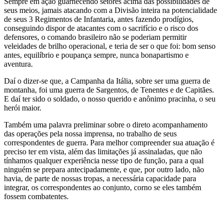
Sempre em ação guarnecendo setores acima das possibilidades de
seus meios, jamais atacando com a Divisão inteira na potencialidade
de seus 3 Regimentos de Infantaria, antes fazendo prodígios,
conseguindo dispor de atacantes com o sacrifício e o risco dos
defensores, o comando brasileiro não se poderiam permitir
veleidades de brilho operacional, e teria de ser o que foi: bom senso
antes, equilíbrio e poupança sempre, nunca bonapartismo e
aventura.
Daí o dizer-se que, a Campanha da Itália, sobre ser uma guerra de
montanha, foi uma guerra de Sargentos, de Tenentes e de Capitães.
E daí ter sido o soldado, o nosso querido e anônimo pracinha, o seu
herói maior.
Também uma palavra preliminar sobre o direto acompanhamento
das operações pela nossa imprensa, no trabalho de seus
correspondentes de guerra. Para melhor compreender sua atuação é
preciso ter em vista, além das limitações já assinaladas, que não
tínhamos qualquer experiência nesse tipo de função, para a qual
ninguém se prepara antecipadamente, e que, por outro lado, não
havia, de parte de nossas tropas, a necessária capacidade para
integrar, os correspondentes ao conjunto, corno se eles também
fossem combatentes.