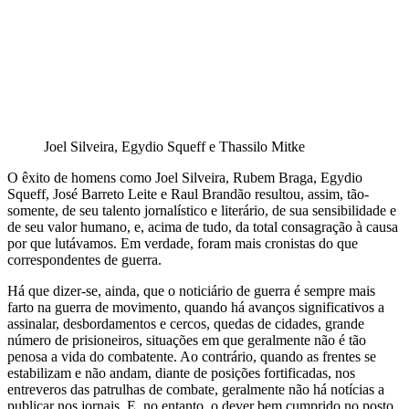
Joel Silveira, Egydio Squeff e Thassilo Mitke
O êxito de homens como Joel Silveira, Rubem Braga, Egydio
Squeff, José Barreto Leite e Raul Brandão resultou, assim, tão-
somente, de seu talento jornalístico e literário, de sua sensibilidade e
de seu valor humano, e, acima de tudo, da total consagração à causa
por que lutávamos. Em verdade, foram mais cronistas do que
correspondentes de guerra.
Há que dizer-se, ainda, que o noticiário de guerra é sempre mais
farto na guerra de movimento, quando há avanços significativos a
assinalar, desbordamentos e cercos, quedas de cidades, grande
número de prisioneiros, situações em que geralmente não é tão
penosa a vida do combatente. Ao contrário, quando as frentes se
estabilizam e não andam, diante de posições fortificadas, nos
entreveros das patrulhas de combate, geralmente não há notícias a
publicar nos jornais. E, no entanto, o dever bem cumprido no posto