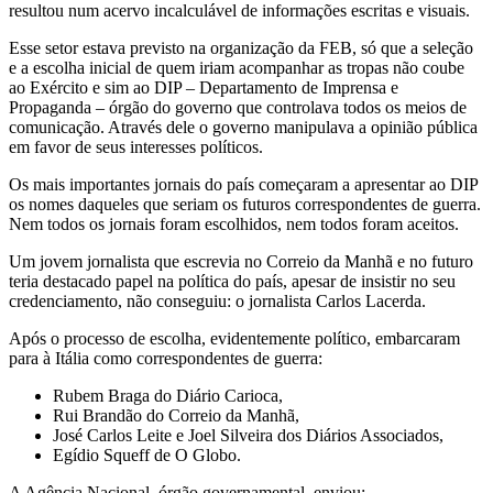
resultou num acervo incalculável de informações escritas e visuais.
Esse setor estava previsto na organização da FEB, só que a seleção
e a escolha inicial de quem iriam acompanhar as tropas não coube
ao Exército e sim ao DIP – Departamento de Imprensa e
Propaganda – órgão do governo que controlava todos os meios de
comunicação. Através dele o governo manipulava a opinião pública
em favor de seus interesses políticos.
Os mais importantes jornais do país começaram a apresentar ao DIP
os nomes daqueles que seriam os futuros correspondentes de guerra.
Nem todos os jornais foram escolhidos, nem todos foram aceitos.
Um jovem jornalista que escrevia no Correio da Manhã e no futuro
teria destacado papel na política do país, apesar de insistir no seu
credenciamento, não conseguiu: o jornalista Carlos Lacerda.
Após o processo de escolha, evidentemente político, embarcaram
para à Itália como correspondentes de guerra:
Rubem Braga do Diário Carioca,
Rui Brandão do Correio da Manhã,
José Carlos Leite e Joel Silveira dos Diários Associados,
Egídio Squeff de O Globo.
A Agência Nacional, órgão governamental, enviou: