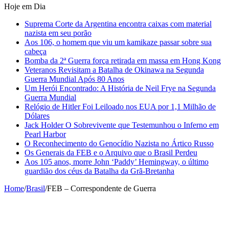
Hoje em Dia
Suprema Corte da Argentina encontra caixas com material
nazista em seu porão
Aos 106, o homem que viu um kamikaze passar sobre sua
cabeça
Bomba da 2ª Guerra força retirada em massa em Hong Kong
Veteranos Revisitam a Batalha de Okinawa na Segunda
Guerra Mundial Após 80 Anos
Um Herói Encontrado: A História de Neil Frye na Segunda
Guerra Mundial
Relógio de Hitler Foi Leiloado nos EUA por 1,1 Milhão de
Dólares
Jack Holder O Sobrevivente que Testemunhou o Inferno em
Pearl Harbor
O Reconhecimento do Genocídio Nazista no Ártico Russo
Os Generais da FEB e o Arquivo que o Brasil Perdeu
Aos 105 anos, morre John ‘Paddy’ Hemingway, o último
guardião dos céus da Batalha da Grã-Bretanha
Home
/
Brasil
/
FEB – Correspondente de Guerra