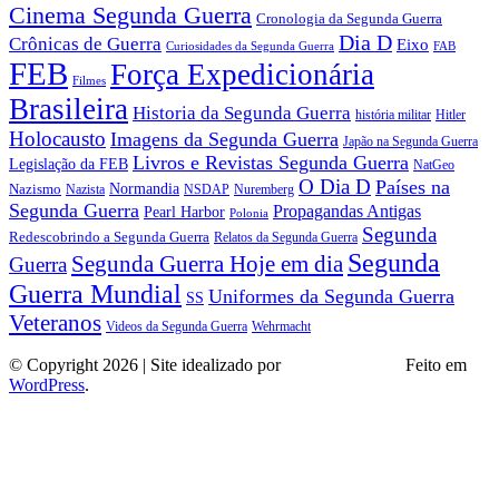
Cinema Segunda Guerra
Cronologia da Segunda Guerra
Dia D
Crônicas de Guerra
Eixo
Curiosidades da Segunda Guerra
FAB
FEB
Força Expedicionária
Filmes
Brasileira
Historia da Segunda Guerra
história militar
Hitler
Holocausto
Imagens da Segunda Guerra
Japão na Segunda Guerra
Livros e Revistas Segunda Guerra
Legislação da FEB
NatGeo
O Dia D
Países na
Normandia
Nazismo
Nazista
NSDAP
Nuremberg
Segunda Guerra
Propagandas Antigas
Pearl Harbor
Polonia
Segunda
Redescobrindo a Segunda Guerra
Relatos da Segunda Guerra
Segunda
Segunda Guerra Hoje em dia
Guerra
Guerra Mundial
Uniformes da Segunda Guerra
SS
Veteranos
Wehrmacht
Videos da Segunda Guerra
© Copyright 2026 | Site idealizado por
André Almeida
Feito em
WordPress
.