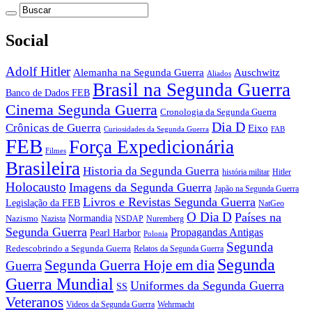
Social
Adolf Hitler
Auschwitz
Alemanha na Segunda Guerra
Aliados
Brasil na Segunda Guerra
Banco de Dados FEB
Cinema Segunda Guerra
Cronologia da Segunda Guerra
Dia D
Crônicas de Guerra
Eixo
Curiosidades da Segunda Guerra
FAB
FEB
Força Expedicionária
Filmes
Brasileira
Historia da Segunda Guerra
história militar
Hitler
Holocausto
Imagens da Segunda Guerra
Japão na Segunda Guerra
Livros e Revistas Segunda Guerra
Legislação da FEB
NatGeo
O Dia D
Países na
Normandia
Nazismo
Nazista
NSDAP
Nuremberg
Segunda Guerra
Propagandas Antigas
Pearl Harbor
Polonia
Segunda
Redescobrindo a Segunda Guerra
Relatos da Segunda Guerra
Segunda
Segunda Guerra Hoje em dia
Guerra
Guerra Mundial
Uniformes da Segunda Guerra
SS
Veteranos
Wehrmacht
Videos da Segunda Guerra