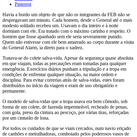
Pinterest
Havia a bordo um objeto de que não os integrantes da FEB não se
despregavam um minuto. Cada homem, desde o General até o mais
modesto soldado recebeu um. Usavam o dia inteiro e à noite
dormiam com ele. Era tratado com o máximo carinho e respeito. O
homem que fosse apanhado sem ele seria severamente punido.
Quem não estivesse com ele bem amarrado ao corpo durante a visita
do General Alarm, ia direto para o xadrez.
Tratava-se do colete salva-vida. Apesar da segurança quase absoluta
em que viajam, todas as precauções eram tomadas para qualquer
emergência. Exercícios diários punham a tripulação e a tropa em
condições de enfrentar qualquer situação, na maior ordem e
disciplina. Para evitar correrias atrás de salva-vidas, estes foram
distribuídos no início da viagem e eram de uso obrigatório e
permanente.
O modelo de salva-vidas que a tropa usava era bem cômodo, sob
forma de um colete, de fazenda impermeável, recheado de penas,
com gola, preso da cintura ao pescoço, por várias tiras, reforçadas
por um cinturão de lona.
Por todos os cuidados de que se viam cercados, num navio eriçado
de canhões e metralhadoras, comboiado pelos poderosos vasos de