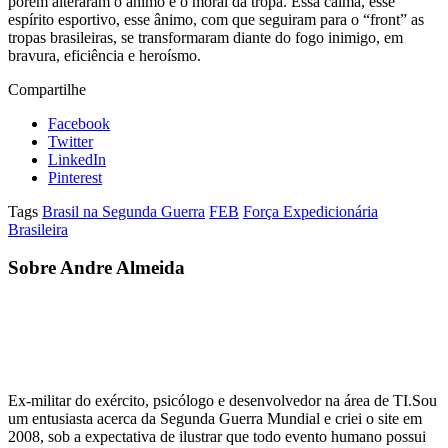
porém alteraram o ânimo e o moral da tropa. Essa calma, esse
espírito esportivo, esse ânimo, com que seguiram para o “front” as
tropas brasileiras, se transformaram diante do fogo inimigo, em
bravura, eficiência e heroísmo.
Compartilhe
Facebook
Twitter
LinkedIn
Pinterest
Tags
Brasil na Segunda Guerra
FEB
Força Expedicionária
Brasileira
Sobre Andre Almeida
Ex-militar do exército, psicólogo e desenvolvedor na área de TI.Sou
um entusiasta acerca da Segunda Guerra Mundial e criei o site em
2008, sob a expectativa de ilustrar que todo evento humano possui