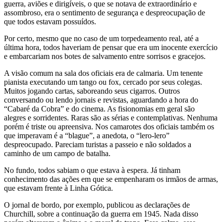
guerra, aviões e dirigíveis, o que se notava de extraordinário e
assombroso, era o sentimento de segurança e despreocupação de
que todos estavam possuídos.
Por certo, mesmo que no caso de um torpedeamento real, até a
última hora, todos haveriam de pensar que era um inocente exercício
e embarcariam nos botes de salvamento entre sorrisos e gracejos.
A visão comum na sala dos oficiais era de calmaria. Um tenente
pianista executando um tango ou fox, cercado por seus colegas.
Muitos jogando cartas, saboreando seus cigarros. Outros
conversando ou lendo jornais e revistas, aguardando a hora do
“Cabaré da Cobra” e do cinema. As fisionomias em geral são
alegres e sorridentes. Raras são as sérias e contemplativas. Nenhuma
porém é triste ou apreensiva. Nos camarotes dos oficiais também os
que imperavam é a “blague”, a anedota, o “lero-lero”
despreocupado. Pareciam turistas a passeio e não soldados a
caminho de um campo de batalha.
No fundo, todos sabiam o que estava à espera. Já tinham
conhecimento das ações em que se empenharam os irmãos de armas,
que estavam frente à Linha Gótica.
O jornal de bordo, por exemplo, publicou as declarações de
Churchill, sobre a continuação da guerra em 1945. Nada disso