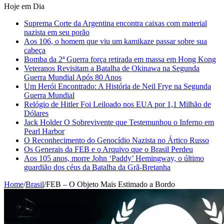
Hoje em Dia
Suprema Corte da Argentina encontra caixas com material
nazista em seu porão
Aos 106, o homem que viu um kamikaze passar sobre sua
cabeça
Bomba da 2ª Guerra força retirada em massa em Hong Kong
Veteranos Revisitam a Batalha de Okinawa na Segunda
Guerra Mundial Após 80 Anos
Um Herói Encontrado: A História de Neil Frye na Segunda
Guerra Mundial
Relógio de Hitler Foi Leiloado nos EUA por 1,1 Milhão de
Dólares
Jack Holder O Sobrevivente que Testemunhou o Inferno em
Pearl Harbor
O Reconhecimento do Genocídio Nazista no Ártico Russo
Os Generais da FEB e o Arquivo que o Brasil Perdeu
Aos 105 anos, morre John ‘Paddy’ Hemingway, o último
guardião dos céus da Batalha da Grã-Bretanha
Home
/
Brasil
/
FEB – O Objeto Mais Estimado a Bordo