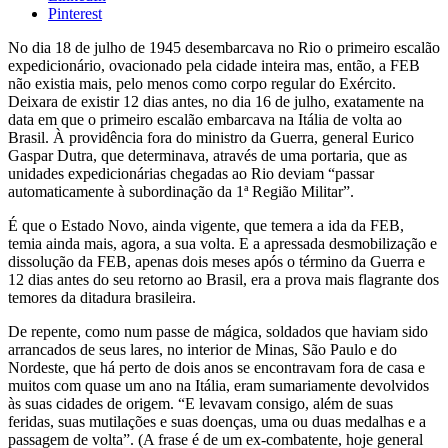
Pinterest
No dia 18 de julho de 1945 desembarcava no Rio o primeiro escalão
expedicionário, ovacionado pela cidade inteira mas, então, a FEB
não existia mais, pelo menos como corpo regular do Exército.
Deixara de existir 12 dias antes, no dia 16 de julho, exatamente na
data em que o primeiro escalão embarcava na Itália de volta ao
Brasil. À providência fora do ministro da Guerra, general Eurico
Gaspar Dutra, que determinava, através de uma portaria, que as
unidades expedicionárias chegadas ao Rio deviam “passar
automaticamente à subordinação da 1ª Região Militar”.
É que o Estado Novo, ainda vigente, que temera a ida da FEB,
temia ainda mais, agora, a sua volta. E a apressada desmobilização e
dissolução da FEB, apenas dois meses após o término da Guerra e
12 dias antes do seu retorno ao Brasil, era a prova mais flagrante dos
temores da ditadura brasileira.
De repente, como num passe de mágica, soldados que haviam sido
arrancados de seus lares, no interior de Minas, São Paulo e do
Nordeste, que há perto de dois anos se encontravam fora de casa e
muitos com quase um ano na Itália, eram sumariamente devolvidos
às suas cidades de origem. “E levavam consigo, além de suas
feridas, suas mutilações e suas doenças, uma ou duas medalhas e a
passagem de volta”. (A frase é de um ex-combatente, hoje general