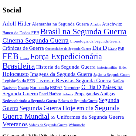
Social
Adolf Hitler
Auschwitz
Alemanha na Segunda Guerra
Aliados
Brasil na Segunda Guerra
Banco de Dados FEB
Cinema Segunda Guerra
Cronologia da Segunda Guerra
Dia D
Crônicas de Guerra
Eixo
Curiosidades da Segunda Guerra
FAB
FEB
Força Expedicionária
Filmes
Brasileira
Historia da Segunda Guerra
história militar
Hitler
Holocausto
Imagens da Segunda Guerra
Japão na Segunda Guerra
Livros e Revistas Segunda Guerra
Legislação da FEB
NatGeo
O Dia D
Países na
Normandia
Nazismo
Nazista
NSDAP
Nuremberg
Segunda Guerra
Propagandas Antigas
Pearl Harbor
Polonia
Segunda
Redescobrindo a Segunda Guerra
Relatos da Segunda Guerra
Segunda
Segunda Guerra Hoje em dia
Guerra
Guerra Mundial
Uniformes da Segunda Guerra
SS
Veteranos
Wehrmacht
Videos da Segunda Guerra
© Copyright 2026 | Site idealizado por
André Almeida
Feito em