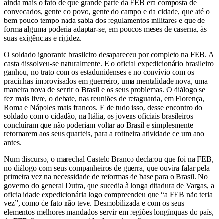
ainda mais o fato de que grande parte da FEB era composta de
convocados, gente do povo, gente do campo e da cidade, que até o
bem pouco tempo nada sabia dos regulamentos militares e que de
forma alguma poderia adaptar-se, em poucos meses de caserna, às
suas exigências e rigidez.
O soldado ignorante brasileiro desapareceu por completo na FEB. A
casta dissolveu-se naturalmente. E o oficial expedicionário brasileiro
ganhou, no trato com os estadunidenses e no convívio com os
pracinhas improvisados em guerreiro, uma mentalidade nova, uma
maneira nova de sentir o Brasil e os seus problemas. O diálogo se
fez mais livre, o debate, nas reuniões de retaguarda, em Florença,
Roma e Nápoles mais francos. E de tudo isso, desse encontro do
soldado com o cidadão, na Itália, os jovens oficiais brasileiros
concluíram que não poderiam voltar ao Brasil e simplesmente
retornarem aos seus quartéis, para a rotineira atividade de um ano
antes.
Num discurso, o marechal Castelo Branco declarou que foi na FEB,
no diálogo com seus companheiros de guerra, que ouvira falar pela
primeira vez na necessidade de reformas de base para o Brasil. No
governo do general Dutra, que sucedia à longa ditadura de Vargas, a
oficialidade expedicionária logo compreendeu que “a FEB não teria
vez”, como de fato não teve. Desmobilizada e com os seus
elementos melhores mandados servir em regiões longínquas do país,