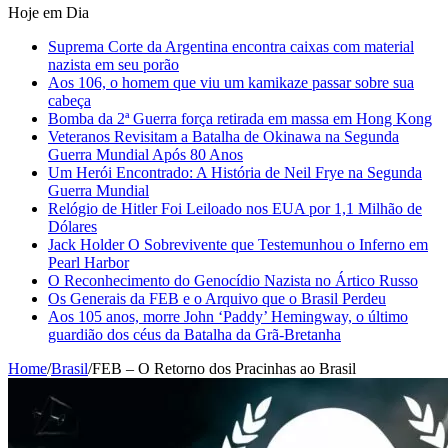
Hoje em Dia
Suprema Corte da Argentina encontra caixas com material
nazista em seu porão
Aos 106, o homem que viu um kamikaze passar sobre sua
cabeça
Bomba da 2ª Guerra força retirada em massa em Hong Kong
Veteranos Revisitam a Batalha de Okinawa na Segunda
Guerra Mundial Após 80 Anos
Um Herói Encontrado: A História de Neil Frye na Segunda
Guerra Mundial
Relógio de Hitler Foi Leiloado nos EUA por 1,1 Milhão de
Dólares
Jack Holder O Sobrevivente que Testemunhou o Inferno em
Pearl Harbor
O Reconhecimento do Genocídio Nazista no Ártico Russo
Os Generais da FEB e o Arquivo que o Brasil Perdeu
Aos 105 anos, morre John ‘Paddy’ Hemingway, o último
guardião dos céus da Batalha da Grã-Bretanha
Home
/
Brasil
/
FEB – O Retorno dos Pracinhas ao Brasil