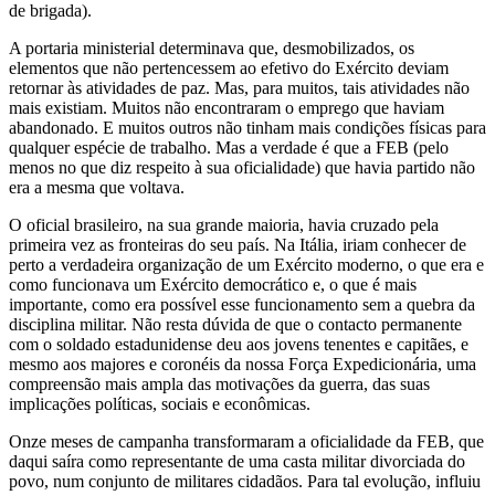
de brigada).
A portaria ministerial determinava que, desmobilizados, os
elementos que não pertencessem ao efetivo do Exército deviam
retornar às atividades de paz. Mas, para muitos, tais atividades não
mais existiam. Muitos não encontraram o emprego que haviam
abandonado. E muitos outros não tinham mais condições físicas para
qualquer espécie de trabalho. Mas a verdade é que a FEB (pelo
menos no que diz respeito à sua oficialidade) que havia partido não
era a mesma que voltava.
O oficial brasileiro, na sua grande maioria, havia cruzado pela
primeira vez as fronteiras do seu país. Na Itália, iriam conhecer de
perto a verdadeira organização de um Exército moderno, o que era e
como funcionava um Exército democrático e, o que é mais
importante, como era possível esse funcionamento sem a quebra da
disciplina militar. Não resta dúvida de que o contacto permanente
com o soldado estadunidense deu aos jovens tenentes e capitães, e
mesmo aos majores e coronéis da nossa Força Expedicionária, uma
compreensão mais ampla das motivações da guerra, das suas
implicações políticas, sociais e econômicas.
Onze meses de campanha transformaram a oficialidade da FEB, que
daqui saíra como representante de uma casta militar divorciada do
povo, num conjunto de militares cidadãos. Para tal evolução, influiu