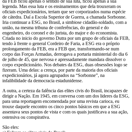
da FEB ficou apenas o sentido de sua luta, ficou apenas a sua
legenda. Mas essa luta e os ensinamentos que dela trouxeram os
oficiais expedicionários, teriam que ser corporizados numa espécie
de cátedra. Daí a Escola Superior de Guerra, a chamada Sorbonne.
Iria continuar a ESG, no Brasil, a simbiose cidadão-soldado, com a
união, na mesma tribuna de conferências, do general e do
engenheiro, do coronel e do jurista, do major e do economista.
Criada no inicio do governo Dutra por um grupo de oficiais da FEB,
tendo à frente o general Cordeiro de Faria, a ESG era o próprio
prolongamento da FEB, era a FEB que, transformando-se num
corpo das Forças Armadas, derrogava a portaria ministerial do dia 6
de julho de 45, que nervosa e apressadamente mandara dissolver o
corpo expedicionário. Nos debates da ESG, duas obsessões logo se
fizeram. Uma delas: a crença, por parte da maioria dos oficiais
expedicionários, já agora agrupados na “Sorbonne”, na
infalibilidade da democracia estadunidense.
A outra, a certeza da falência das elites civis do Brasil, incapazes de
dirigir a Nação. Em 1945, em conversa com um dos lideres da ESG,
para uma reportagem encomendada por uma revista carioca, eu
trouxe daquele encontro os cinco pontos básicos em que a ESG
assentava seus pontos de vista e com os quais justificava a sua ação,
ostensiva ou conspirativa.
São eles: