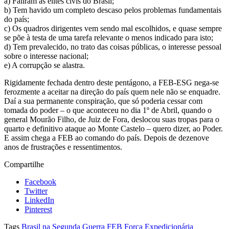
a) Faliram as elites civis do Brasil;
b) Tem havido um completo descaso pelos problemas fundamentais
do país;
c) Os quadros dirigentes vem sendo mal escolhidos, e quase sempre
se põe à testa de uma tarefa relevante o menos indicado para isto;
d) Tem prevalecido, no trato das coisas públicas, o interesse pessoal
sobre o interesse nacional;
e) A corrupção se alastra.
Rigidamente fechada dentro deste pentágono, a FEB-ESG nega-se
ferozmente a aceitar na direção do país quem nele não se enquadre.
Daí a sua permanente conspiração, que só poderia cessar com
tomada do poder – o que aconteceu no dia 1º de Abril, quando o
general Mourão Filho, de Juiz de Fora, deslocou suas tropas para o
quarto e definitivo ataque ao Monte Castelo – quero dizer, ao Poder.
E assim chega a FEB ao comando do país. Depois de dezenove
anos de frustrações e ressentimentos.
Compartilhe
Facebook
Twitter
LinkedIn
Pinterest
Tags
Brasil na Segunda Guerra
FEB
Força Expedicionária