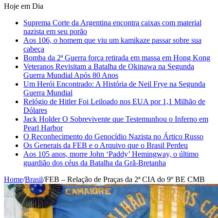
Hoje em Dia
Suprema Corte da Argentina encontra caixas com material
nazista em seu porão
Aos 106, o homem que viu um kamikaze passar sobre sua
cabeça
Bomba da 2ª Guerra força retirada em massa em Hong Kong
Veteranos Revisitam a Batalha de Okinawa na Segunda
Guerra Mundial Após 80 Anos
Um Herói Encontrado: A História de Neil Frye na Segunda
Guerra Mundial
Relógio de Hitler Foi Leiloado nos EUA por 1,1 Milhão de
Dólares
Jack Holder O Sobrevivente que Testemunhou o Inferno em
Pearl Harbor
O Reconhecimento do Genocídio Nazista no Ártico Russo
Os Generais da FEB e o Arquivo que o Brasil Perdeu
Aos 105 anos, morre John ‘Paddy’ Hemingway, o último
guardião dos céus da Batalha da Grã-Bretanha
Home
/
Brasil
/
FEB – Relação de Praças da 2ª CIA do 9º BE CMB