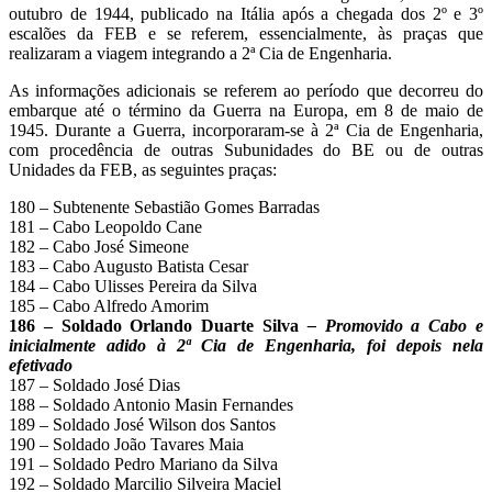
outubro de 1944, publicado na Itália após a chegada dos 2º e 3º
escalões da FEB e se referem, essencialmente, às praças que
realizaram a viagem integrando a 2ª Cia de Engenharia.
As informações adicionais se referem ao período que decorreu do
embarque até o término da Guerra na Europa, em 8 de maio de
1945. Durante a Guerra, incorporaram-se à 2ª Cia de Engenharia,
com procedência de outras Subunidades do BE ou de outras
Unidades da FEB, as seguintes praças:
180 – Subtenente Sebastião Gomes Barradas
181 – Cabo Leopoldo Cane
182 – Cabo José Simeone
183 – Cabo Augusto Batista Cesar
184 – Cabo Ulisses Pereira da Silva
185 – Cabo Alfredo Amorim
186 – Soldado Orlando Duarte Silva
– Promovido a Cabo e
inicialmente adido à 2ª Cia de Engenharia, foi depois nela
efetivado
187 – Soldado José Dias
188 – Soldado Antonio Masin Fernandes
189 – Soldado José Wilson dos Santos
190 – Soldado João Tavares Maia
191 – Soldado Pedro Mariano da Silva
192 – Soldado Marcilio Silveira Maciel