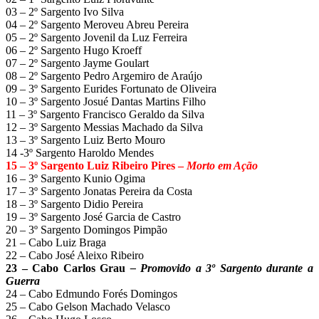
03 – 2º Sargento Ivo Silva
04 – 2º Sargento Meroveu Abreu Pereira
05 – 2º Sargento Jovenil da Luz Ferreira
06 – 2º Sargento Hugo Kroeff
07 – 2º Sargento Jayme Goulart
08 – 2º Sargento Pedro Argemiro de Araújo
09 – 3º Sargento Eurides Fortunato de Oliveira
10 – 3º Sargento Josué Dantas Martins Filho
11 – 3º Sargento Francisco Geraldo da Silva
12 – 3º Sargento Messias Machado da Silva
13 – 3º Sargento Luiz Berto Mouro
14 -3º Sargento Haroldo Mendes
15 – 3º Sargento Luiz Ribeiro Pires –
Morto em Ação
16 – 3º Sargento Kunio Ogima
17 – 3º Sargento Jonatas Pereira da Costa
18 – 3º Sargento Didio Pereira
19 – 3º Sargento José Garcia de Castro
20 – 3º Sargento Domingos Pimpão
21 – Cabo Luiz Braga
22 – Cabo José Aleixo Ribeiro
23 – Cabo Carlos Grau
– Promovido a 3º Sargento durante a
Guerra
24 – Cabo Edmundo Forés Domingos
25 – Cabo Gelson Machado Velasco