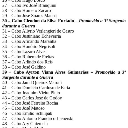
26 – Cabo Hugo Losco
27 – Cabo Ivo José Branquini
28 – Cabo Homero Zacaro
29 – Cabo José Soares Manso
30 – Cabo Cleodon da Silva Furtado
– Promovido a 3º Sargento
durante a Guerra
31 – Cabo Allyrio Verlangieri de Castro
32 – Cabo Justiniano Echeverria
33 – Cabo Armando Maranha
34 – Cabo Honório Negrisoli
35 – Cabo Lazaro Alves
36 – Cabo Rubem de Freitas
37 – Cabo Arlindo dos Reis
38 – Cabo José Galdino
39 – Cabo Ayrton Viana Alves Guimarães
– Promovido a 3º
Sargento durante a Guerra
40 – Cabo Jamil Queiroz Maroni
41 – Cabo Domício Cardoso de Faria
42 – Cabo Joaquim Vieira Pinto
43 – Cabo Carlos José de Godoy
44 – Cabo José Ferreira Rocha
45 – Cabo José Matoso
46 – Cabo Emilio Schilipak
47 – Cabo Antonio Francisco Lienerski
48 – Cabo Ary Chierosin