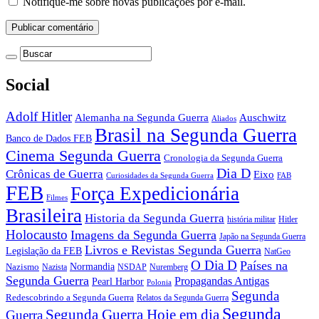
Notifique-me sobre novas publicações por e-mail.
Social
Adolf Hitler
Auschwitz
Alemanha na Segunda Guerra
Aliados
Brasil na Segunda Guerra
Banco de Dados FEB
Cinema Segunda Guerra
Cronologia da Segunda Guerra
Dia D
Crônicas de Guerra
Eixo
Curiosidades da Segunda Guerra
FAB
FEB
Força Expedicionária
Filmes
Brasileira
Historia da Segunda Guerra
história militar
Hitler
Holocausto
Imagens da Segunda Guerra
Japão na Segunda Guerra
Livros e Revistas Segunda Guerra
Legislação da FEB
NatGeo
O Dia D
Países na
Normandia
Nazismo
Nazista
NSDAP
Nuremberg
Segunda Guerra
Propagandas Antigas
Pearl Harbor
Polonia
Segunda
Redescobrindo a Segunda Guerra
Relatos da Segunda Guerra
Segunda
Segunda Guerra Hoje em dia
Guerra