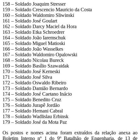
158 – Soldado Joaquim Stresser
159 – Soldado Crescencio Mauricio da Costa
160 – Soldado Waldomiro Sliwinski
161 – Soldado José Goulart
162 – Soldado Darcy Maciel da Hora
163 – Soldado Etka Schroedrer
164 – Soldado João Iaremschuk
165 – Soldado Miguel Matioski
166 – Soldado João Wasselkes
167 – Soldado Waldomiro Opalowski
168 – Soldado Nicolau Bureck
169 – Soldado Basílio Szawaidak
170 – Soldado José Kerneski
171 – Soldado José Silva
172 – Soldado Oswaldo Ribeiro
173 – Soldado Damião Bernardo
174 – Soldado José Caetano Inácio
175 – Soldado Benedito Cruz
176 – Soldado Jurapê Jordão
177 – Soldado Hernani Cabral
178 – Soldado Wadlislau Erbinsk
179 – Soldado José da Mota Paz
Os postos e nomes acima foram extraídos da relação anexa ao
Boletim Interno nº 1 do 9º Batalhão de Engenharia, de 13 de