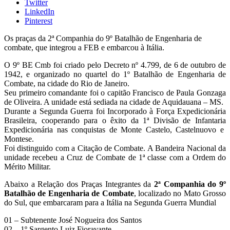
Twitter
LinkedIn
Pinterest
Os praças da 2ª Companhia do 9º Batalhão de Engenharia de
combate, que integrou a FEB e embarcou à Itália.
O 9º BE Cmb foi criado pelo Decreto nº 4.799, de 6 de outubro de
1942, e organizado no quartel do 1º Batalhão de Engenharia de
Combate, na cidade do Rio de Janeiro.
Seu primeiro comandante foi o capitão Francisco de Paula Gonzaga
de Oliveira. A unidade está sediada na cidade de Aquidauana – MS.
Durante a Segunda Guerra foi Incorporado à Força Expedicionária
Brasileira, cooperando para o êxito da 1ª Divisão de Infantaria
Expedicionária nas conquistas de Monte Castelo, Castelnuovo e
Montese.
Foi distinguido com a Citação de Combate. A Bandeira Nacional da
unidade recebeu a Cruz de Combate de 1ª classe com a Ordem do
Mérito Militar.
Abaixo a Relação dos Praças Integrantes da
2ª Companhia do 9º
Batalhão de Engenharia de Combate
, localizado no Mato Grosso
do Sul, que embarcaram para a Itália na Segunda Guerra Mundial
01 – Subtenente José Nogueira dos Santos
02 – 1º Sargento Luiz Fioravante