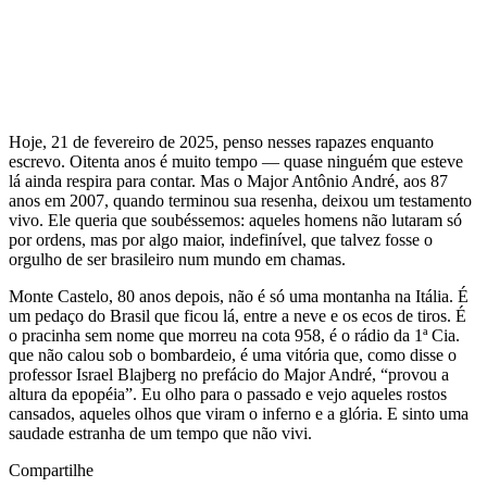
Hoje, 21 de fevereiro de 2025, penso nesses rapazes enquanto
escrevo. Oitenta anos é muito tempo — quase ninguém que esteve
lá ainda respira para contar. Mas o Major Antônio André, aos 87
anos em 2007, quando terminou sua resenha, deixou um testamento
vivo. Ele queria que soubéssemos: aqueles homens não lutaram só
por ordens, mas por algo maior, indefinível, que talvez fosse o
orgulho de ser brasileiro num mundo em chamas.
Monte Castelo, 80 anos depois, não é só uma montanha na Itália. É
um pedaço do Brasil que ficou lá, entre a neve e os ecos de tiros. É
o pracinha sem nome que morreu na cota 958, é o rádio da 1ª Cia.
que não calou sob o bombardeio, é uma vitória que, como disse o
professor Israel Blajberg no prefácio do Major André, “provou a
altura da epopéia”. Eu olho para o passado e vejo aqueles rostos
cansados, aqueles olhos que viram o inferno e a glória. E sinto uma
saudade estranha de um tempo que não vivi.
Compartilhe