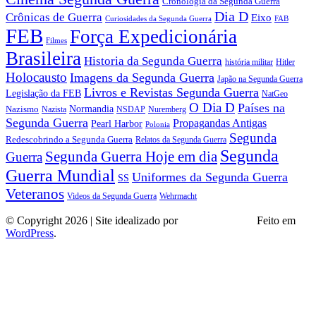
Cronologia da Segunda Guerra
Dia D
Crônicas de Guerra
Eixo
Curiosidades da Segunda Guerra
FAB
FEB
Força Expedicionária
Filmes
Brasileira
Historia da Segunda Guerra
história militar
Hitler
Holocausto
Imagens da Segunda Guerra
Japão na Segunda Guerra
Livros e Revistas Segunda Guerra
Legislação da FEB
NatGeo
O Dia D
Países na
Normandia
Nazismo
Nazista
NSDAP
Nuremberg
Segunda Guerra
Propagandas Antigas
Pearl Harbor
Polonia
Segunda
Redescobrindo a Segunda Guerra
Relatos da Segunda Guerra
Segunda
Segunda Guerra Hoje em dia
Guerra
Guerra Mundial
Uniformes da Segunda Guerra
SS
Veteranos
Wehrmacht
Videos da Segunda Guerra
© Copyright 2026 | Site idealizado por
André Almeida
Feito em
WordPress
.