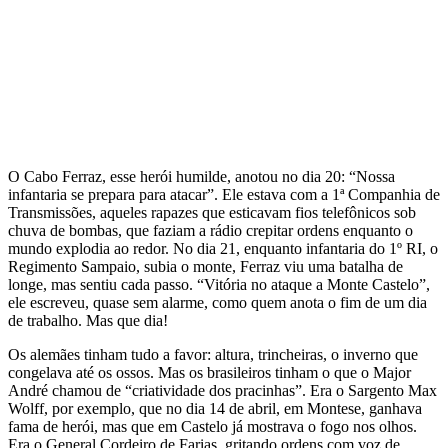
O Cabo Ferraz, esse herói humilde, anotou no dia 20: “Nossa
infantaria se prepara para atacar”. Ele estava com a 1ª Companhia de
Transmissões, aqueles rapazes que esticavam fios telefônicos sob
chuva de bombas, que faziam a rádio crepitar ordens enquanto o
mundo explodia ao redor. No dia 21, enquanto infantaria do 1º RI, o
Regimento Sampaio, subia o monte, Ferraz viu uma batalha de
longe, mas sentiu cada passo. “Vitória no ataque a Monte Castelo”,
ele escreveu, quase sem alarme, como quem anota o fim de um dia
de trabalho. Mas que dia!
Os alemães tinham tudo a favor: altura, trincheiras, o inverno que
congelava até os ossos. Mas os brasileiros tinham o que o Major
André chamou de “criatividade dos pracinhas”. Era o Sargento Max
Wolff, por exemplo, que no dia 14 de abril, em Montese, ganhava
fama de herói, mas que em Castelo já mostrava o fogo nos olhos.
Era o General Cordeiro de Farias, gritando ordens com voz de