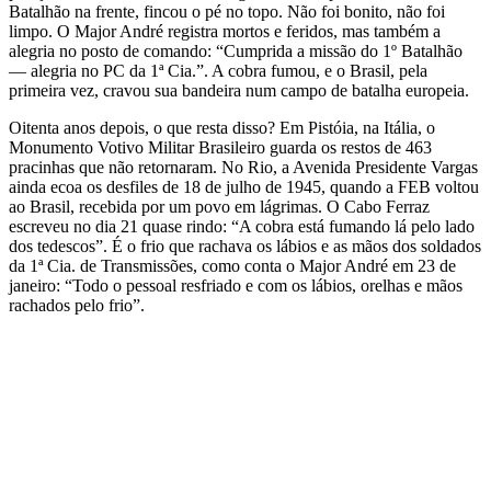
Batalhão na frente, fincou o pé no topo. Não foi bonito, não foi
limpo. O Major André registra mortos e feridos, mas também a
alegria no posto de comando: “Cumprida a missão do 1º Batalhão
— alegria no PC da 1ª Cia.”. A cobra fumou, e o Brasil, pela
primeira vez, cravou sua bandeira num campo de batalha europeia.
Oitenta anos depois, o que resta disso? Em Pistóia, na Itália, o
Monumento Votivo Militar Brasileiro guarda os restos de 463
pracinhas que não retornaram. No Rio, a Avenida Presidente Vargas
ainda ecoa os desfiles de 18 de julho de 1945, quando a FEB voltou
ao Brasil, recebida por um povo em lágrimas. O Cabo Ferraz
escreveu no dia 21 quase rindo: “A cobra está fumando lá pelo lado
dos tedescos”. É o frio que rachava os lábios e as mãos dos soldados
da 1ª Cia. de Transmissões, como conta o Major André em 23 de
janeiro: “Todo o pessoal resfriado e com os lábios, orelhas e mãos
rachados pelo frio”.