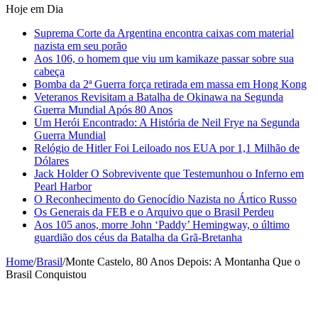
Hoje em Dia
Suprema Corte da Argentina encontra caixas com material
nazista em seu porão
Aos 106, o homem que viu um kamikaze passar sobre sua
cabeça
Bomba da 2ª Guerra força retirada em massa em Hong Kong
Veteranos Revisitam a Batalha de Okinawa na Segunda
Guerra Mundial Após 80 Anos
Um Herói Encontrado: A História de Neil Frye na Segunda
Guerra Mundial
Relógio de Hitler Foi Leiloado nos EUA por 1,1 Milhão de
Dólares
Jack Holder O Sobrevivente que Testemunhou o Inferno em
Pearl Harbor
O Reconhecimento do Genocídio Nazista no Ártico Russo
Os Generais da FEB e o Arquivo que o Brasil Perdeu
Aos 105 anos, morre John ‘Paddy’ Hemingway, o último
guardião dos céus da Batalha da Grã-Bretanha
Home
/
Brasil
/
Monte Castelo, 80 Anos Depois: A Montanha Que o
Brasil Conquistou