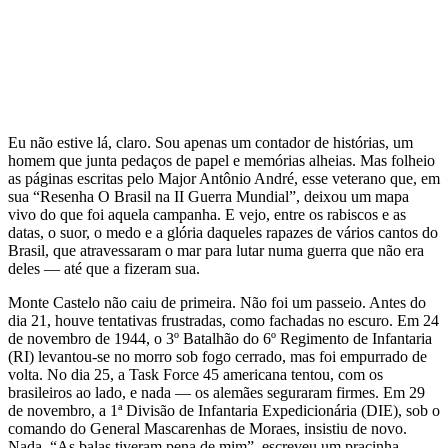
Eu não estive lá, claro. Sou apenas um contador de histórias, um
homem que junta pedaços de papel e memórias alheias. Mas folheio
as páginas escritas pelo Major Antônio André, esse veterano que, em
sua “Resenha O Brasil na II Guerra Mundial”, deixou um mapa
vivo do que foi aquela campanha. E vejo, entre os rabiscos e as
datas, o suor, o medo e a glória daqueles rapazes de vários cantos do
Brasil, que atravessaram o mar para lutar numa guerra que não era
deles — até que a fizeram sua.
Monte Castelo não caiu de primeira. Não foi um passeio. Antes do
dia 21, houve tentativas frustradas, como fachadas no escuro. Em 24
de novembro de 1944, o 3º Batalhão do 6º Regimento de Infantaria
(RI) levantou-se no morro sob fogo cerrado, mas foi empurrado de
volta. No dia 25, a Task Force 45 americana tentou, com os
brasileiros ao lado, e nada — os alemães seguraram firmes. Em 29
de novembro, a 1ª Divisão de Infantaria Expedicionária (DIE), sob o
comando do General Mascarenhas de Moraes, insistiu de novo.
Nada. “As balas tiveram pena de mim”, escreveu um pracinha