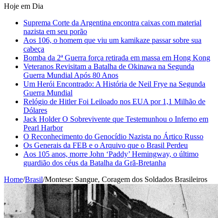
Hoje em Dia
Suprema Corte da Argentina encontra caixas com material
nazista em seu porão
Aos 106, o homem que viu um kamikaze passar sobre sua
cabeça
Bomba da 2ª Guerra força retirada em massa em Hong Kong
Veteranos Revisitam a Batalha de Okinawa na Segunda
Guerra Mundial Após 80 Anos
Um Herói Encontrado: A História de Neil Frye na Segunda
Guerra Mundial
Relógio de Hitler Foi Leiloado nos EUA por 1,1 Milhão de
Dólares
Jack Holder O Sobrevivente que Testemunhou o Inferno em
Pearl Harbor
O Reconhecimento do Genocídio Nazista no Ártico Russo
Os Generais da FEB e o Arquivo que o Brasil Perdeu
Aos 105 anos, morre John ‘Paddy’ Hemingway, o último
guardião dos céus da Batalha da Grã-Bretanha
Home
/
Brasil
/
Montese: Sangue, Coragem dos Soldados Brasileiros