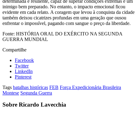
determinada e resiliente, capaz de superar condições extremas e um
inimigo bem preparado. No entanto, o impacto emocional ficou
evidente em cada relato. A coragem que levou à conquista da cidade
também deixou cicatrizes profundas em uma geração que ousou
enfrentar o impossível, pagando com sangue o preço da liberdade.
Fonte: HISTÓRIA ORAL DO EXÉRCITO NA SEGUNDA
GUERRA MUNDIAL
Compartilhe
Facebook
Twitter
LinkedIn
Pinterest
Tags
batalhas históricas
FEB
Força Expedicionária Brasileira
Montese
Segunda Guerra
Sobre Ricardo Lavecchia