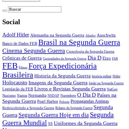
Social
Adolf Hitler
Auschwitz
Alemanha na Segunda Guerra
Aliados
Brasil na Segunda Guerra
Banco de Dados FEB
Cinema Segunda Guerra
Cronologia da Segunda Guerra
Dia D
Crônicas de Guerra
Eixo
Curiosidades da Segunda Guerra
FAB
FEB
Força Expedicionária
Filmes
Brasileira
Historia da Segunda Guerra
história militar
Hitler
Holocausto
Imagens da Segunda Guerra
Japão na Segunda Guerra
Livros e Revistas Segunda Guerra
Legislação da FEB
NatGeo
O Dia D
Países na
Normandia
Nazismo
Nazista
NSDAP
Nuremberg
Segunda Guerra
Propagandas Antigas
Pearl Harbor
Polonia
Segunda
Redescobrindo a Segunda Guerra
Relatos da Segunda Guerra
Segunda
Segunda Guerra Hoje em dia
Guerra
Guerra Mundial
Uniformes da Segunda Guerra
SS