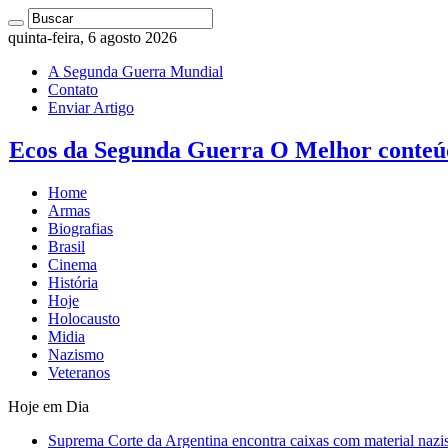
quinta-feira, 6 agosto 2026
A Segunda Guerra Mundial
Contato
Enviar Artigo
Ecos da Segunda Guerra O Melhor conteú
Home
Armas
Biografias
Brasil
Cinema
História
Hoje
Holocausto
Midia
Nazismo
Veteranos
Hoje em Dia
Suprema Corte da Argentina encontra caixas com material nazi