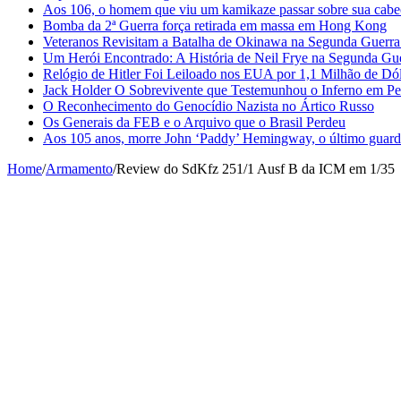
Aos 106, o homem que viu um kamikaze passar sobre sua cabe
Bomba da 2ª Guerra força retirada em massa em Hong Kong
Veteranos Revisitam a Batalha de Okinawa na Segunda Guerr
Um Herói Encontrado: A História de Neil Frye na Segunda Gu
Relógio de Hitler Foi Leiloado nos EUA por 1,1 Milhão de Dó
Jack Holder O Sobrevivente que Testemunhou o Inferno em Pe
O Reconhecimento do Genocídio Nazista no Ártico Russo
Os Generais da FEB e o Arquivo que o Brasil Perdeu
Aos 105 anos, morre John ‘Paddy’ Hemingway, o último guardi
Home
/
Armamento
/
Review do SdKfz 251/1 Ausf B da ICM em 1/35