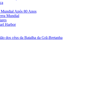
ça
a Mundial Após 80 Anos
erra Mundial
lares
arl Harbor
ão dos céus da Batalha da Grã-Bretanha