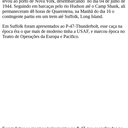
levou ao porto de Nova York, desembarcando no dia 04 de julho de
1944. Seguindo em barcaças pelo rio Hudson até o Camp Shank, ali
permaneceram 48 horas de Quarentena, na Manhã do dia 16 o
contingente partiu em um trem até Suffolk, Long Island.
Em Suffolk foram apresentados ao P-47-Thunderbolt, esse caça na
época éra o que mais de moderno tinha a USAF, e marcou época no
Teatro de Operações da Europa e Pacifico.