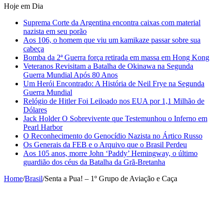
Hoje em Dia
Suprema Corte da Argentina encontra caixas com material
nazista em seu porão
Aos 106, o homem que viu um kamikaze passar sobre sua
cabeça
Bomba da 2ª Guerra força retirada em massa em Hong Kong
Veteranos Revisitam a Batalha de Okinawa na Segunda
Guerra Mundial Após 80 Anos
Um Herói Encontrado: A História de Neil Frye na Segunda
Guerra Mundial
Relógio de Hitler Foi Leiloado nos EUA por 1,1 Milhão de
Dólares
Jack Holder O Sobrevivente que Testemunhou o Inferno em
Pearl Harbor
O Reconhecimento do Genocídio Nazista no Ártico Russo
Os Generais da FEB e o Arquivo que o Brasil Perdeu
Aos 105 anos, morre John ‘Paddy’ Hemingway, o último
guardião dos céus da Batalha da Grã-Bretanha
Home
/
Brasil
/
Senta a Pua! – 1º Grupo de Aviação e Caça