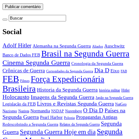
Social
Adolf Hitler
Auschwitz
Alemanha na Segunda Guerra
Aliados
Brasil na Segunda Guerra
Banco de Dados FEB
Cinema Segunda Guerra
Cronologia da Segunda Guerra
Dia D
Crônicas de Guerra
Eixo
Curiosidades da Segunda Guerra
FAB
FEB
Força Expedicionária
Filmes
Brasileira
Historia da Segunda Guerra
história militar
Hitler
Holocausto
Imagens da Segunda Guerra
Japão na Segunda Guerra
Livros e Revistas Segunda Guerra
Legislação da FEB
NatGeo
O Dia D
Países na
Normandia
Nazismo
Nazista
NSDAP
Nuremberg
Segunda Guerra
Propagandas Antigas
Pearl Harbor
Polonia
Segunda
Redescobrindo a Segunda Guerra
Relatos da Segunda Guerra
Segunda
Segunda Guerra Hoje em dia
Guerra