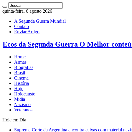
quinta-feira, 6 agosto 2026
A Segunda Guerra Mundial
Contato
Enviar Artigo
Ecos da Segunda Guerra O Melhor conteú
Home
Armas
Biografias
Brasil
Cinema
História
Hoje
Holocausto
Midia
Nazismo
Veteranos
Hoje em Dia
Suprema Corte da Argentina encontra caixas com material nazi