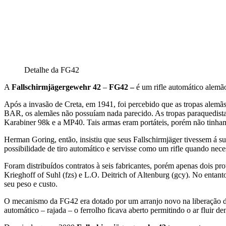
Detalhe da FG42
A
Fallschirmjägergewehr 42
–
FG42 –
é um rifle automático alemã
Após a invasão de Creta, em 1941, foi percebido que as tropas alem
BAR, os alemães não possuíam nada parecido. As tropas paraquedist
Karabiner 98k e a MP40. Tais armas eram portáteis, porém não tinham
Herman Goring, então, insistiu que seus Fallschirmjäger tivessem á s
possibilidade de tiro automático e servisse como um rifle quando nece
Foram distribuídos contratos à seis fabricantes, porém apenas dois p
Krieghoff of Suhl (fzs) e L.O. Deitrich of Altenburg (gcy). No enta
seu peso e custo.
O mecanismo da FG42 era dotado por um arranjo novo na liberação d
automático – rajada – o ferrolho ficava aberto permitindo o ar fluir d