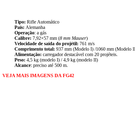
Tipo:
Rifle Automático
País:
Alemanha
Operação
: a gás
Calibre:
7,92×57 mm (
8 mm Mauser
)
Velocidade de saída do projétil:
761 m/s
Comprimento total:
937 mm (Modelo I) /1060 mm (Modelo II
Alimentação:
carregador destacável com 20 projéteis.
Peso:
4,5 kg (modelo I) / 4,9 kg (modelo II)
Alcance
: preciso até 500 m.
VEJA MAIS IMAGENS DA FG42