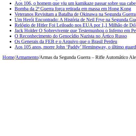
Aos 106, o homem que viu um kamikaze passar sobre sua cabe
Bomba da 2ª Guerra força retirada em massa em Hong Kong
Veteranos Revisitam a Batalha de Okinawa na Segunda Guerr
Um Herói Encontrado: A História de Neil Frye na Segunda Gu
Relógio de Hitler Foi Leiloado nos EUA por 1,1 Milhão de Dó
Jack Holder O Sobrevivente que Testemunhou o Inferno em Pe
O Reconhecimento do Genocídio Nazista no Ártico Russo
Os Generais da FEB e o Arquivo que o Brasil Perdeu
Aos 105 anos, morre John ‘Paddy’ Hemingway, o último guardi
Home
/
Armamento
/
Armas da Segunda Guerra – Rifle Automático Al