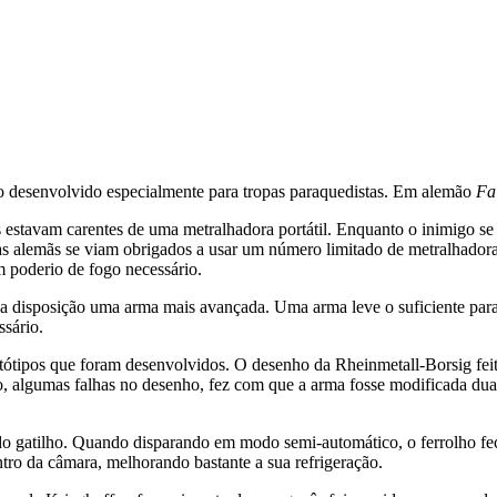
o desenvolvido especialmente para tropas paraquedistas. Em alemão
Fa
ãs estavam carentes de uma metralhadora portátil. Enquanto o inimigo
as alemãs se viam obrigados a usar um número limitado de metralhado
 poderio de fogo necessário.
ua disposição uma arma mais avançada. Uma arma leve o suficiente para u
ssário.
rotótipos que foram desenvolvidos. O desenho da Rheinmetall-Borsig fe
nto, algumas falhas no desenho, fez com que a arma fosse modificada 
o gatilho. Quando disparando em modo semi-automático, o ferrolho fe
entro da câmara, melhorando bastante a sua refrigeração.