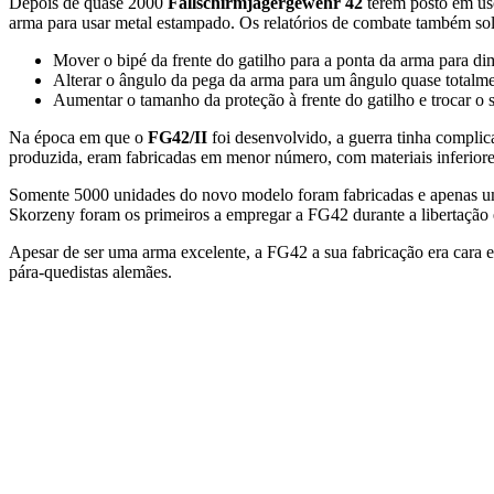
Depois de quase 2000
Fallschirmjägergewehr 42
terem posto em uso
arma para usar metal estampado. Os relatórios de combate também so
Mover o bipé da frente do gatilho para a ponta da arma para dim
Alterar o ângulo da pega da arma para um ângulo quase totalmen
Aumentar o tamanho da proteção à frente do gatilho e trocar o
Na época em que o
FG42/II
foi desenvolvido, a guerra tinha compli
produzida, eram fabricadas em menor número, com materiais inferiore
Somente 5000 unidades do novo modelo foram fabricadas e apenas u
Skorzeny foram os primeiros a empregar a FG42 durante a libertação
Apesar de ser uma arma excelente, a FG42 a sua fabricação era cara 
pára-quedistas alemães.