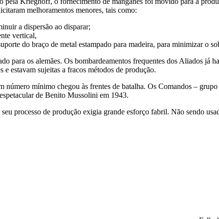
 pela Krieghoff, o fornecimento de manganês foi movido para a produç
licitaram melhoramentos menores, tais como:
inuir a dispersão ao disparar;
te vertical,
 suporte do braço de metal estampado para madeira, para minimizar o s
cado para os alemães. Os bombardeamentos frequentes dos Aliados já ha
s e estavam sujeitas a fracos métodos de produção.
m número mínimo chegou às frentes de batalha. Os Comandos – grupo 
 espetacular de Benito Mussolini em 1943.
e seu processo de produção exigia grande esforço fabril. Não sendo us