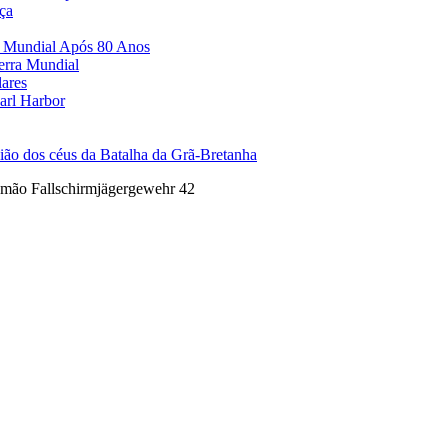
ça
a Mundial Após 80 Anos
erra Mundial
lares
arl Harbor
ão dos céus da Batalha da Grã-Bretanha
emão Fallschirmjägergewehr 42