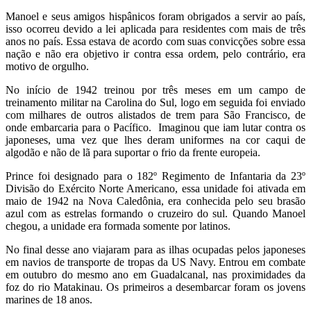
Manoel e seus amigos hispânicos foram obrigados a servir ao país,
isso ocorreu devido a lei aplicada para residentes com mais de três
anos no país. Essa estava de acordo com suas convicções sobre essa
nação e não era objetivo ir contra essa ordem, pelo contrário, era
motivo de orgulho.
No início de 1942 treinou por três meses em um campo de
treinamento militar na Carolina do Sul, logo em seguida foi enviado
com milhares de outros alistados de trem para São Francisco, de
onde embarcaria para o Pacífico. Imaginou que iam lutar contra os
japoneses, uma vez que lhes deram uniformes na cor caqui de
algodão e não de lã para suportar o frio da frente europeia.
Prince foi designado para o 182º Regimento de Infantaria da 23º
Divisão do Exército Norte Americano, essa unidade foi ativada em
maio de 1942 na Nova Caledônia, era conhecida pelo seu brasão
azul com as estrelas formando o cruzeiro do sul. Quando Manoel
chegou, a unidade era formada somente por latinos.
No final desse ano viajaram para as ilhas ocupadas pelos japoneses
em navios de transporte de tropas da US Navy. Entrou em combate
em outubro do mesmo ano em Guadalcanal, nas proximidades da
foz do rio Matakinau. Os primeiros a desembarcar foram os jovens
marines de 18 anos.