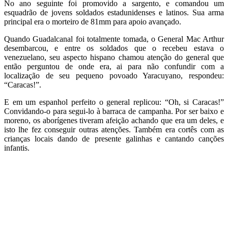
No ano seguinte foi promovido a sargento, e comandou um
esquadrão de jovens soldados estadunidenses e latinos. Sua arma
principal era o morteiro de 81mm para apoio avançado.
Quando Guadalcanal foi totalmente tomada, o General Mac Arthur
desembarcou, e entre os soldados que o recebeu estava o
venezuelano, seu aspecto hispano chamou atenção do general que
então perguntou de onde era, ai para não confundir com a
localização de seu pequeno povoado Yaracuyano, respondeu:
“Caracas!”.
E em um espanhol perfeito o general replicou: “Oh, si Caracas!”
Convidando-o para segui-lo à barraca de campanha. Por ser baixo e
moreno, os aborígenes tiveram afeição achando que era um deles, e
isto lhe fez conseguir outras atenções. Também era cortês com as
crianças locais dando de presente galinhas e cantando canções
infantis.