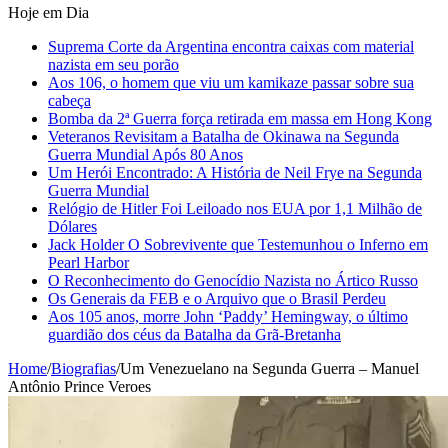
Hoje em Dia
Suprema Corte da Argentina encontra caixas com material
nazista em seu porão
Aos 106, o homem que viu um kamikaze passar sobre sua
cabeça
Bomba da 2ª Guerra força retirada em massa em Hong Kong
Veteranos Revisitam a Batalha de Okinawa na Segunda
Guerra Mundial Após 80 Anos
Um Herói Encontrado: A História de Neil Frye na Segunda
Guerra Mundial
Relógio de Hitler Foi Leiloado nos EUA por 1,1 Milhão de
Dólares
Jack Holder O Sobrevivente que Testemunhou o Inferno em
Pearl Harbor
O Reconhecimento do Genocídio Nazista no Ártico Russo
Os Generais da FEB e o Arquivo que o Brasil Perdeu
Aos 105 anos, morre John ‘Paddy’ Hemingway, o último
guardião dos céus da Batalha da Grã-Bretanha
Home
/
Biografias
/
Um Venezuelano na Segunda Guerra – Manuel
Antônio Prince Veroes