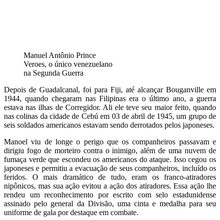
Manuel Antônio Prince
Veroes, o único venezuelano
na Segunda Guerra
Depois de Guadalcanal, foi para Fiji, até alcançar Bouganville em
1944, quando chegaram nas Filipinas era o último ano, a guerra
estava nas ilhas de Corregidor. Ali ele teve seu maior feito, quando
nas colinas da cidade de Cebú em 03 de abril de 1945, um grupo de
seis soldados americanos estavam sendo derrotados pelos japoneses.
Manoel viu de longe o perigo que os companheiros passavam e
dirigiu fogo de morteiro contra o inimigo, além de uma nuvem de
fumaça verde que escondeu os americanos do ataque. Isso cegou os
japoneses e permitiu a evacuação de seus companheiros, incluído os
feridos. O mais dramático de tudo, eram os franco-atiradores
nipônicos, mas sua ação evitou a ação dos atiradores. Essa ação lhe
rendeu um reconhecimento por escrito com selo estadunidense
assinado pelo general da Divisão, uma cinta e medalha para seu
uniforme de gala por destaque em combate.