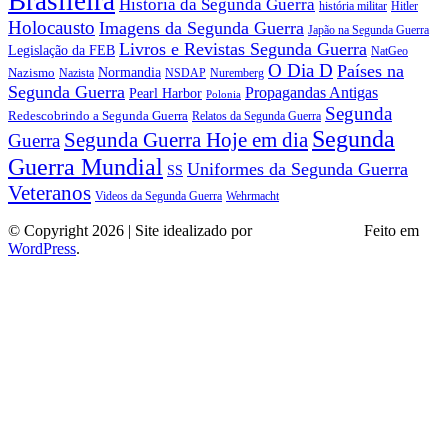
Brasileira
Historia da Segunda Guerra
história militar
Hitler
Holocausto
Imagens da Segunda Guerra
Japão na Segunda Guerra
Livros e Revistas Segunda Guerra
Legislação da FEB
NatGeo
O Dia D
Países na
Normandia
Nazismo
Nazista
NSDAP
Nuremberg
Segunda Guerra
Propagandas Antigas
Pearl Harbor
Polonia
Segunda
Redescobrindo a Segunda Guerra
Relatos da Segunda Guerra
Segunda
Segunda Guerra Hoje em dia
Guerra
Guerra Mundial
Uniformes da Segunda Guerra
SS
Veteranos
Wehrmacht
Videos da Segunda Guerra
© Copyright 2026 | Site idealizado por
André Almeida
Feito em
WordPress
.