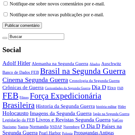
Notifique-me sobre novos comentários por e-mail.
Notifique-me sobre novas publicações por e-mail.
Social
Adolf Hitler
Auschwitz
Alemanha na Segunda Guerra
Aliados
Brasil na Segunda Guerra
Banco de Dados FEB
Cinema Segunda Guerra
Cronologia da Segunda Guerra
Dia D
Crônicas de Guerra
Eixo
Curiosidades da Segunda Guerra
FAB
FEB
Força Expedicionária
Filmes
Brasileira
Historia da Segunda Guerra
história militar
Hitler
Holocausto
Imagens da Segunda Guerra
Japão na Segunda Guerra
Livros e Revistas Segunda Guerra
Legislação da FEB
NatGeo
O Dia D
Países na
Normandia
Nazismo
Nazista
NSDAP
Nuremberg
Segunda Guerra
Propagandas Antigas
Pearl Harbor
Polonia