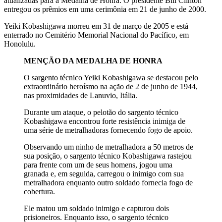
atualizadas para a Medalha de Honra. O presidente Bill Clinton
entregou os prêmios em uma cerimônia em 21 de junho de 2000.
Yeiki Kobashigawa morreu em 31 de março de 2005 e está
enterrado no Cemitério Memorial Nacional do Pacífico, em
Honolulu.
MENÇÃO DA MEDALHA DE HONRA
O sargento técnico Yeiki Kobashigawa se destacou pelo
extraordinário heroísmo na ação de 2 de junho de 1944,
nas proximidades de Lanuvio, Itália.
Durante um ataque, o pelotão do sargento técnico
Kobashigawa encontrou forte resistência inimiga de
uma série de metralhadoras fornecendo fogo de apoio.
Observando um ninho de metralhadora a 50 metros de
sua posição, o sargento técnico Kobashigawa rastejou
para frente com um de seus homens, jogou uma
granada e, em seguida, carregou o inimigo com sua
metralhadora enquanto outro soldado fornecia fogo de
cobertura.
Ele matou um soldado inimigo e capturou dois
prisioneiros. Enquanto isso, o sargento técnico