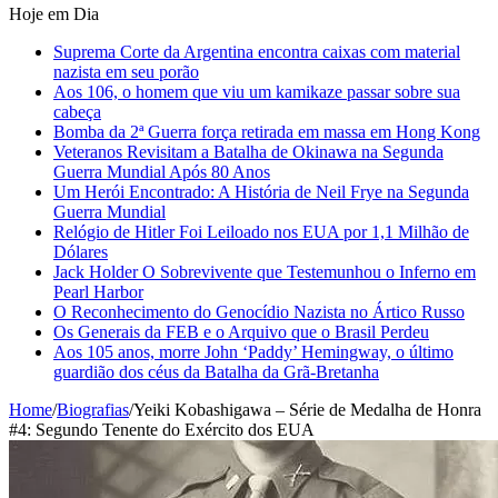
Hoje em Dia
Suprema Corte da Argentina encontra caixas com material
nazista em seu porão
Aos 106, o homem que viu um kamikaze passar sobre sua
cabeça
Bomba da 2ª Guerra força retirada em massa em Hong Kong
Veteranos Revisitam a Batalha de Okinawa na Segunda
Guerra Mundial Após 80 Anos
Um Herói Encontrado: A História de Neil Frye na Segunda
Guerra Mundial
Relógio de Hitler Foi Leiloado nos EUA por 1,1 Milhão de
Dólares
Jack Holder O Sobrevivente que Testemunhou o Inferno em
Pearl Harbor
O Reconhecimento do Genocídio Nazista no Ártico Russo
Os Generais da FEB e o Arquivo que o Brasil Perdeu
Aos 105 anos, morre John ‘Paddy’ Hemingway, o último
guardião dos céus da Batalha da Grã-Bretanha
Home
/
Biografias
/
Yeiki Kobashigawa – Série de Medalha de Honra
#4: Segundo Tenente do Exército dos EUA