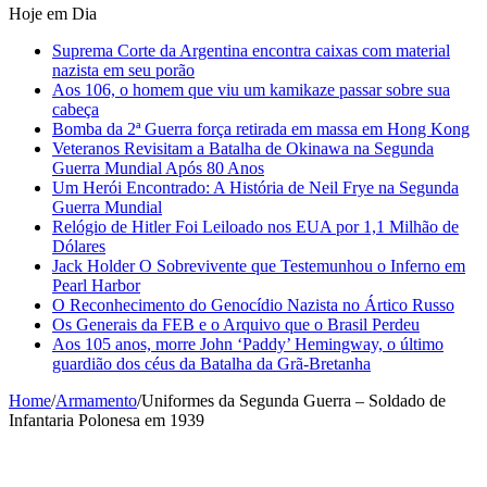
Hoje em Dia
Suprema Corte da Argentina encontra caixas com material
nazista em seu porão
Aos 106, o homem que viu um kamikaze passar sobre sua
cabeça
Bomba da 2ª Guerra força retirada em massa em Hong Kong
Veteranos Revisitam a Batalha de Okinawa na Segunda
Guerra Mundial Após 80 Anos
Um Herói Encontrado: A História de Neil Frye na Segunda
Guerra Mundial
Relógio de Hitler Foi Leiloado nos EUA por 1,1 Milhão de
Dólares
Jack Holder O Sobrevivente que Testemunhou o Inferno em
Pearl Harbor
O Reconhecimento do Genocídio Nazista no Ártico Russo
Os Generais da FEB e o Arquivo que o Brasil Perdeu
Aos 105 anos, morre John ‘Paddy’ Hemingway, o último
guardião dos céus da Batalha da Grã-Bretanha
Home
/
Armamento
/
Uniformes da Segunda Guerra – Soldado de
Infantaria Polonesa em 1939