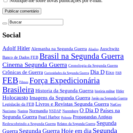
Notifique-me sobre novas publicações por e-mail.
Social
Adolf Hitler
Auschwitz
Alemanha na Segunda Guerra
Aliados
Brasil na Segunda Guerra
Banco de Dados FEB
Cinema Segunda Guerra
Cronologia da Segunda Guerra
Dia D
Crônicas de Guerra
Eixo
Curiosidades da Segunda Guerra
FAB
FEB
Força Expedicionária
Filmes
Brasileira
Historia da Segunda Guerra
história militar
Hitler
Holocausto
Imagens da Segunda Guerra
Japão na Segunda Guerra
Livros e Revistas Segunda Guerra
Legislação da FEB
NatGeo
O Dia D
Países na
Normandia
Nazismo
Nazista
NSDAP
Nuremberg
Segunda Guerra
Propagandas Antigas
Pearl Harbor
Polonia
Segunda
Redescobrindo a Segunda Guerra
Relatos da Segunda Guerra
Segunda
Segunda Guerra Hoje em dia
Guerra