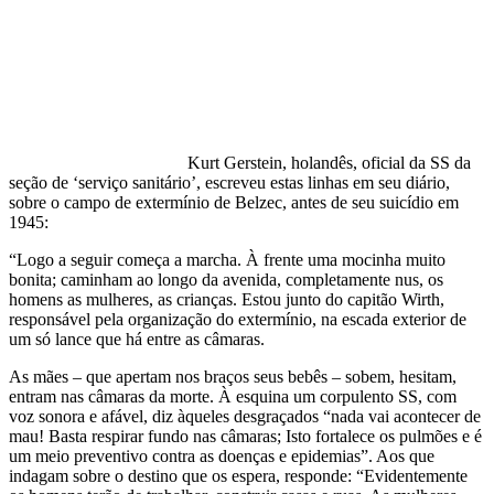
Kurt Gerstein, holandês, oficial da SS da
seção de ‘serviço sanitário’, escreveu estas linhas em seu diário,
sobre o campo de extermínio de Belzec, antes de seu suicídio em
1945:
“Logo a seguir começa a marcha. À frente uma mocinha muito
bonita; caminham ao longo da avenida, completamente nus, os
homens as mulheres, as crianças. Estou junto do capitão Wirth,
responsável pela organização do extermínio, na escada exterior de
um só lance que há entre as câmaras.
As mães – que apertam nos braços seus bebês – sobem, hesitam,
entram nas câmaras da morte. À esquina um corpulento SS, com
voz sonora e afável, diz àqueles desgraçados “nada vai acontecer de
mau! Basta respirar fundo nas câmaras; Isto fortalece os pulmões e é
um meio preventivo contra as doenças e epidemias”. Aos que
indagam sobre o destino que os espera, responde: “Evidentemente