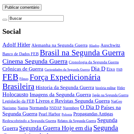
Social
Adolf Hitler
Auschwitz
Alemanha na Segunda Guerra
Aliados
Brasil na Segunda Guerra
Banco de Dados FEB
Cinema Segunda Guerra
Cronologia da Segunda Guerra
Dia D
Crônicas de Guerra
Eixo
Curiosidades da Segunda Guerra
FAB
FEB
Força Expedicionária
Filmes
Brasileira
Historia da Segunda Guerra
história militar
Hitler
Holocausto
Imagens da Segunda Guerra
Japão na Segunda Guerra
Livros e Revistas Segunda Guerra
Legislação da FEB
NatGeo
O Dia D
Países na
Normandia
Nazismo
Nazista
NSDAP
Nuremberg
Segunda Guerra
Propagandas Antigas
Pearl Harbor
Polonia
Segunda
Redescobrindo a Segunda Guerra
Relatos da Segunda Guerra
Segunda
Segunda Guerra Hoje em dia
Guerra