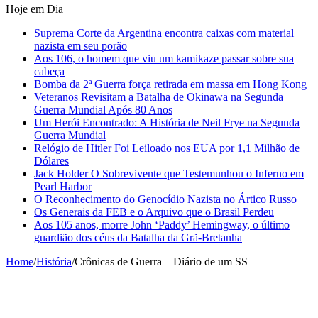
Hoje em Dia
Suprema Corte da Argentina encontra caixas com material
nazista em seu porão
Aos 106, o homem que viu um kamikaze passar sobre sua
cabeça
Bomba da 2ª Guerra força retirada em massa em Hong Kong
Veteranos Revisitam a Batalha de Okinawa na Segunda
Guerra Mundial Após 80 Anos
Um Herói Encontrado: A História de Neil Frye na Segunda
Guerra Mundial
Relógio de Hitler Foi Leiloado nos EUA por 1,1 Milhão de
Dólares
Jack Holder O Sobrevivente que Testemunhou o Inferno em
Pearl Harbor
O Reconhecimento do Genocídio Nazista no Ártico Russo
Os Generais da FEB e o Arquivo que o Brasil Perdeu
Aos 105 anos, morre John ‘Paddy’ Hemingway, o último
guardião dos céus da Batalha da Grã-Bretanha
Home
/
História
/
Crônicas de Guerra – Diário de um SS