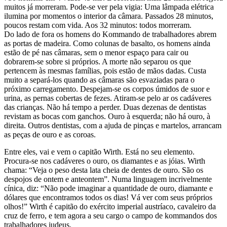
muitos já morreram. Pode-se ver pela vigia: Uma lâmpada elétrica
ilumina por momentos o interior da câmara. Passados 28 minutos,
poucos restam com vida. Aos 32 minutos: todos morreram.
Do lado de fora os homens do Kommando de trabalhadores abrem
as portas de madeira. Como colunas de basalto, os homens ainda
estão de pé nas câmaras, sem o menor espaço para cair ou
dobrarem-se sobre si próprios. A morte não separou os que
pertencem às mesmas famílias, pois estão de mãos dadas. Custa
muito a separá-los quando as câmaras são esvaziadas para o
próximo carregamento. Despejam-se os corpos úmidos de suor e
urina, as pernas cobertas de fezes. Atiram-se pelo ar os cadáveres
das crianças. Não há tempo a perder. Duas dezenas de dentistas
revistam as bocas com ganchos. Ouro à esquerda; não há ouro, à
direita. Outros dentistas, com a ajuda de pinças e martelos, arrancam
as peças de ouro e as coroas.
Entre eles, vai e vem o capitão Wirth. Está no seu elemento.
Procura-se nos cadáveres o ouro, os diamantes e as jóias. Wirth
chama: “Veja o peso desta lata cheia de dentes de ouro. São os
despojos de ontem e anteontem”. Numa linguagem incrivelmente
cínica, diz: “Não pode imaginar a quantidade de ouro, diamante e
dólares que encontramos todos os dias! Vá ver com seus próprios
olhos!” Wirth é capitão do exército imperial austríaco, cavaleiro da
cruz de ferro, e tem agora a seu cargo o campo de kommandos dos
trabalhadores judeus.