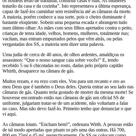
os homens terão de trabalhar, construir casas e ruas. As mulheres
tratarão da casa e da cozinha”. Isto representava a última esperança,
capaz de fazê-los caminhar sem resistência até as câmaras da morte.
A maioria, porém conhece a sua sorte, pois o cheiro dominante é
bastante eloqüente. Sobem uma pequena escada e abrangem tudo
num último olhar: As mães com seus filhos apertados contra o peito,
crianças de tenra idade, velhos, homens, mulheres, totalmente nus;
vacilam, mas entram empurrados pelos que vêm atrás, ou pelas
vergastadas dos SS, a maioria sem dizer uma palavra.
Uma judia de cerca de 40 anos, de olhos ardentes, amaldiçoa os
assassinos: “Que o nosso sangue caia sobre vocês!” E, tendo
recebido 5 ou 6 chicotadas no rosto, dadas pelo próprio capitão
Whirth, desaparece na câmara de gás.
Muitos rezam, e eu rezo com eles. Vou para um recanto e oro ao
meu Deus que é também o Deus deles. Queria entrar ao seu lado nas
câmaras de gás. Quanto teria gostado de morrer da mesma morte! Se
houvesse encontrado então nas câmaras de gás um oficial SS de
uniforme, julgariam tratar-se de um acidente, não voltariam a falar
no caso. Mas não devo fazê-lo. Primeiro tenho que denunciar o que
vi aqui.
As câmaras lotam. “Encham bem!”, ordenara Wirth. A pessoas estão
de tal modo apertadas que pisam os pés uma das outras. Há 700,
800 em 25m² e 45 m², respectivamente. Os SS os colocam como