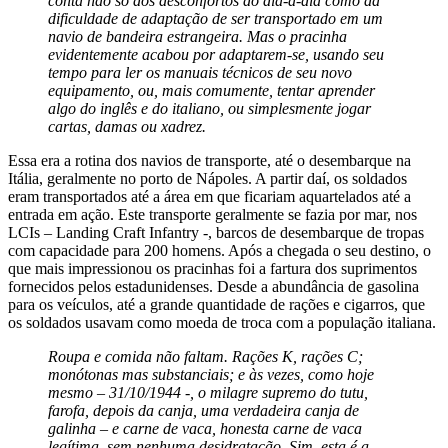
conta não só dos desconfortos do dia-a-dia como da
dificuldade de adaptação de ser transportado em um
navio de bandeira estrangeira. Mas o pracinha
evidentemente acabou por adaptarem-se, usando seu
tempo para ler os manuais técnicos de seu novo
equipamento, ou, mais comumente, tentar aprender
algo do inglês e do italiano, ou simplesmente jogar
cartas, damas ou xadrez.
Essa era a rotina dos navios de transporte, até o desembarque na
Itália, geralmente no porto de Nápoles. A partir daí, os soldados
eram transportados até a área em que ficariam aquartelados até a
entrada em ação. Este transporte geralmente se fazia por mar, nos
LCIs – Landing Craft Infantry -, barcos de desembarque de tropas
com capacidade para 200 homens. Após a chegada o seu destino, o
que mais impressionou os pracinhas foi a fartura dos suprimentos
fornecidos pelos estadunidenses. Desde a abundância de gasolina
para os veículos, até a grande quantidade de rações e cigarros, que
os soldados usavam como moeda de troca com a população italiana.
Roupa e comida não faltam. Rações K, rações C;
monótonas mas substanciais; e às vezes, como hoje
mesmo – 31/10/1944 -, o milagre supremo do tutu,
farofa, depois da canja, uma verdadeira canja de
galinha – e carne de vaca, honesta carne de vaca
legítima, sem nenhuma desidratação. Sim, esta é a