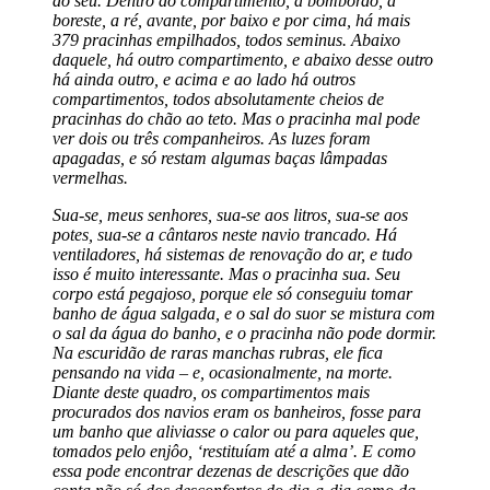
do seu. Dentro do compartimento, a bombordo, a
boreste, a ré, avante, por baixo e por cima, há mais
379 pracinhas empilhados, todos seminus. Abaixo
daquele, há outro compartimento, e abaixo desse outro
há ainda outro, e acima e ao lado há outros
compartimentos, todos absolutamente cheios de
pracinhas do chão ao teto. Mas o pracinha mal pode
ver dois ou três companheiros. As luzes foram
apagadas, e só restam algumas baças lâmpadas
vermelhas.
Sua-se, meus senhores, sua-se aos litros, sua-se aos
potes, sua-se a cântaros neste navio trancado. Há
ventiladores, há sistemas de renovação do ar, e tudo
isso é muito interessante. Mas o pracinha sua. Seu
corpo está pegajoso, porque ele só conseguiu tomar
banho de água salgada, e o sal do suor se mistura com
o sal da água do banho, e o pracinha não pode dormir.
Na escuridão de raras manchas rubras, ele fica
pensando na vida – e, ocasionalmente, na morte.
Diante deste quadro, os compartimentos mais
procurados dos navios eram os banheiros, fosse para
um banho que aliviasse o calor ou para aqueles que,
tomados pelo enjôo, ‘restituíam até a alma’. E como
essa pode encontrar dezenas de descrições que dão