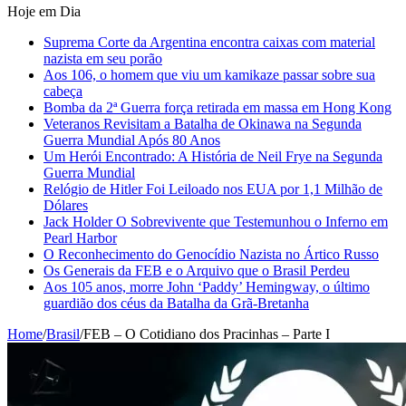
Hoje em Dia
Suprema Corte da Argentina encontra caixas com material
nazista em seu porão
Aos 106, o homem que viu um kamikaze passar sobre sua
cabeça
Bomba da 2ª Guerra força retirada em massa em Hong Kong
Veteranos Revisitam a Batalha de Okinawa na Segunda
Guerra Mundial Após 80 Anos
Um Herói Encontrado: A História de Neil Frye na Segunda
Guerra Mundial
Relógio de Hitler Foi Leiloado nos EUA por 1,1 Milhão de
Dólares
Jack Holder O Sobrevivente que Testemunhou o Inferno em
Pearl Harbor
O Reconhecimento do Genocídio Nazista no Ártico Russo
Os Generais da FEB e o Arquivo que o Brasil Perdeu
Aos 105 anos, morre John ‘Paddy’ Hemingway, o último
guardião dos céus da Batalha da Grã-Bretanha
Home
/
Brasil
/
FEB – O Cotidiano dos Pracinhas – Parte I