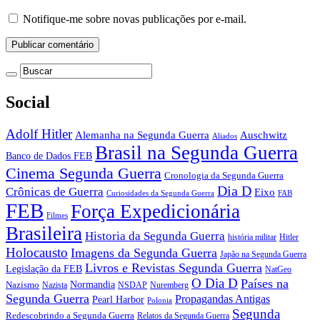
Notifique-me sobre novas publicações por e-mail.
Social
Adolf Hitler
Auschwitz
Alemanha na Segunda Guerra
Aliados
Brasil na Segunda Guerra
Banco de Dados FEB
Cinema Segunda Guerra
Cronologia da Segunda Guerra
Dia D
Crônicas de Guerra
Eixo
Curiosidades da Segunda Guerra
FAB
FEB
Força Expedicionária
Filmes
Brasileira
Historia da Segunda Guerra
história militar
Hitler
Holocausto
Imagens da Segunda Guerra
Japão na Segunda Guerra
Livros e Revistas Segunda Guerra
Legislação da FEB
NatGeo
O Dia D
Países na
Normandia
Nazismo
Nazista
NSDAP
Nuremberg
Segunda Guerra
Propagandas Antigas
Pearl Harbor
Polonia
Segunda
Redescobrindo a Segunda Guerra
Relatos da Segunda Guerra