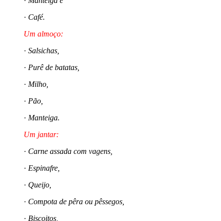
·
Manteiga e
·
Café.
Um almoço:
·
Salsichas,
·
Purê de batatas,
·
Milho,
·
Pão,
·
Manteiga.
Um jantar:
·
Carne assada com vagens,
·
Espinafre,
·
Queijo,
·
Compota de pêra ou pêssegos,
·
Biscoitos,