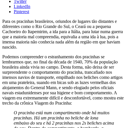
Twitter
LinkedIn
Pinterest
Para os pracinhas brasileiros, oriundos de lugares tão distantes e
diferentes como o Rio Grande do Sul, o Ceará ou a pequena
Cachoeiro do Itapemirim, a ida para a Itália, para lutar numa guerra
que a maioria mal compreendia, equivalia a uma ida à lua, pois a
imensa maioria não conhecia nada além da região em que haviam
nascido.
Podemos compreender o estranhamento dos pracinhas se
lembrarmos que, no final da década de 1940, 70% da população
brasileira ainda vivia no campo. Desta forma, não deixa de ser
surpreendente o comportamento do pracinha, trancafiado nos
imensos navios de transporte, empilhado nos beliches como artigos
em uma prateleira, suando em bicas sob as luzes vermelhas dos
alojamentos do General Mann, e sendo elogiado pelos oficiais
navais estadunidenses por sua higiene e bom comportamento. A
viagem era extremamente difícil e desconfortável, como mostra este
trecho da crônica Viagem do Pracinha:
O pracinha está num compartimento onde há muitos
pracinhas. Há um pracinha no beliche de lona
embaixo do seu e há 2 pracinhas nos 2s beliches acima