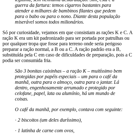
guerra da fartura: temos cigarros bastantes para
atender a milhares de bambinos filantes que pedem
para o babo ou para o nono. Diante desta população
miserável somos todos milionários.
Só por curiosidade, vejamos em que consistiam as rações K e C. A
ração K era um kit padronizado para ser portada por patrulhas ou
por qualquer tropa que fosse para terreno onde seria perigoso
preparar a ração normal, a B ou a C. A ração padrão era a B,
substituída pela C em caso de dificuldades de preparação, pois a C
podia ser consumida fria.
São 3 bonitas caixinhas – a ração K – muitíssimo bem
protegidas por papéis especiais – um para o café da
manhã, outra para o almoço, outra para o jantar. Lá
dentro, engenhosamente arrumado e protegido por
celofane, papel, lata ou alumínio, há um mundo de
coisas.
O café da manhã, por exemplo, contava com seguinte:
·
2 biscoitos (um deles duríssimo),
·
1 latinha de carne com ovos,