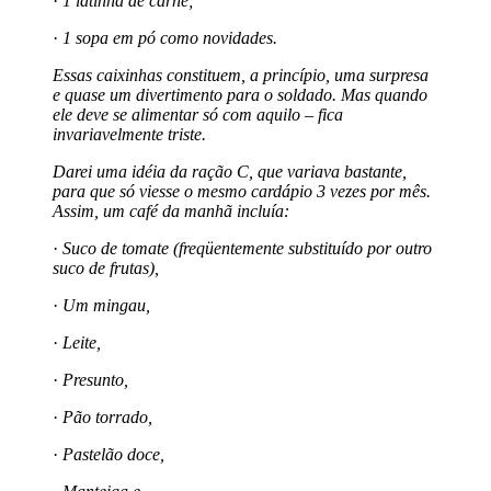
·
1 latinha de carne;
·
1 sopa em pó como novidades.
Essas caixinhas constituem, a princípio, uma surpresa
e quase um divertimento para o soldado. Mas quando
ele deve se alimentar só com aquilo – fica
invariavelmente triste.
Darei uma idéia da ração C, que variava bastante,
para que só viesse o mesmo cardápio 3 vezes por mês.
Assim, um café da manhã incluía:
·
Suco de tomate (freqüentemente substituído por outro
suco de frutas),
·
Um mingau,
·
Leite,
·
Presunto,
·
Pão torrado,
·
Pastelão doce,