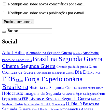
Notifique-me sobre novos comentários por e-mail.
Notifique-me sobre novas publicações por e-mail.
Social
Adolf Hitler
Auschwitz
Alemanha na Segunda Guerra
Aliados
Brasil na Segunda Guerra
Banco de Dados FEB
Cinema Segunda Guerra
Cronologia da Segunda Guerra
Dia D
Crônicas de Guerra
Eixo
Curiosidades da Segunda Guerra
FAB
FEB
Força Expedicionária
Filmes
Brasileira
Historia da Segunda Guerra
história militar
Hitler
Holocausto
Imagens da Segunda Guerra
Japão na Segunda Guerra
Livros e Revistas Segunda Guerra
Legislação da FEB
NatGeo
O Dia D
Países na
Normandia
Nazismo
Nazista
NSDAP
Nuremberg
Segunda Guerra
Propagandas Antigas
Pearl Harbor
Polonia