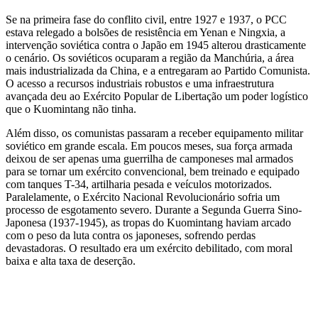
Se na primeira fase do conflito civil, entre 1927 e 1937, o PCC
estava relegado a bolsões de resistência em Yenan e Ningxia, a
intervenção soviética contra o Japão em 1945 alterou drasticamente
o cenário. Os soviéticos ocuparam a região da Manchúria, a área
mais industrializada da China, e a entregaram ao Partido Comunista.
O acesso a recursos industriais robustos e uma infraestrutura
avançada deu ao Exército Popular de Libertação um poder logístico
que o Kuomintang não tinha.
Além disso, os comunistas passaram a receber equipamento militar
soviético em grande escala. Em poucos meses, sua força armada
deixou de ser apenas uma guerrilha de camponeses mal armados
para se tornar um exército convencional, bem treinado e equipado
com tanques T-34, artilharia pesada e veículos motorizados.
Paralelamente, o Exército Nacional Revolucionário sofria um
processo de esgotamento severo. Durante a Segunda Guerra Sino-
Japonesa (1937-1945), as tropas do Kuomintang haviam arcado
com o peso da luta contra os japoneses, sofrendo perdas
devastadoras. O resultado era um exército debilitado, com moral
baixa e alta taxa de deserção.