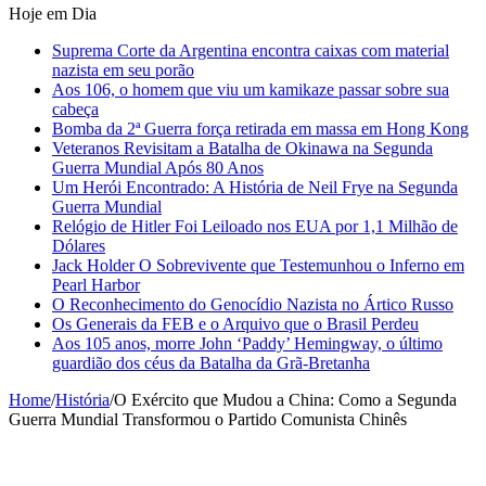
Hoje em Dia
Suprema Corte da Argentina encontra caixas com material
nazista em seu porão
Aos 106, o homem que viu um kamikaze passar sobre sua
cabeça
Bomba da 2ª Guerra força retirada em massa em Hong Kong
Veteranos Revisitam a Batalha de Okinawa na Segunda
Guerra Mundial Após 80 Anos
Um Herói Encontrado: A História de Neil Frye na Segunda
Guerra Mundial
Relógio de Hitler Foi Leiloado nos EUA por 1,1 Milhão de
Dólares
Jack Holder O Sobrevivente que Testemunhou o Inferno em
Pearl Harbor
O Reconhecimento do Genocídio Nazista no Ártico Russo
Os Generais da FEB e o Arquivo que o Brasil Perdeu
Aos 105 anos, morre John ‘Paddy’ Hemingway, o último
guardião dos céus da Batalha da Grã-Bretanha
Home
/
História
/
O Exército que Mudou a China: Como a Segunda
Guerra Mundial Transformou o Partido Comunista Chinês