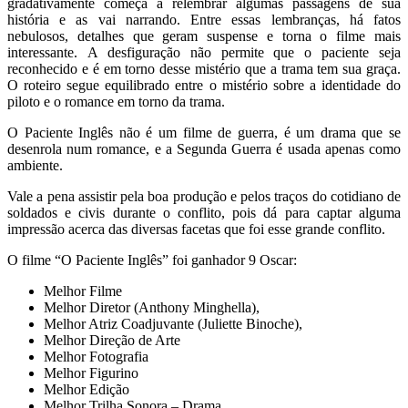
gradativamente começa a relembrar algumas passagens de sua
história e as vai narrando. Entre essas lembranças, há fatos
nebulosos, detalhes que geram suspense e torna o filme mais
interessante. A desfiguração não permite que o paciente seja
reconhecido e é em torno desse mistério que a trama tem sua graça.
O roteiro segue equilibrado entre o mistério sobre a identidade do
piloto e o romance em torno da trama.
O Paciente Inglês não é um filme de guerra, é um drama que se
desenrola num romance, e a Segunda Guerra é usada apenas como
ambiente.
Vale a pena assistir pela boa produção e pelos traços do cotidiano de
soldados e civis durante o conflito, pois dá para captar alguma
impressão acerca das diversas facetas que foi esse grande conflito.
O filme “O Paciente Inglês” foi ganhador 9 Oscar:
Melhor Filme
Melhor Diretor (Anthony Minghella),
Melhor Atriz Coadjuvante (Juliette Binoche),
Melhor Direção de Arte
Melhor Fotografia
Melhor Figurino
Melhor Edição
Melhor Trilha Sonora – Drama