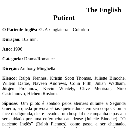
The English
Patient
O Paciente Inglês:
EUA / Inglaterra – Colorido
Duração:
162 min.
Ano:
1996
Categoria:
Drama/Romance
Direção:
Anthony Minghella
Elenco:
Ralph Fiennes, Kristin Scott Thomas, Juliette Binoche,
Willem Dafoe, Naveen Andrews, Colin Firth, Julian Wadham,
Jürgen Prochnow, Kevin Whately, Clive Merrison, Nino
Castelnuovo, Hichem Rostom.
Sipnose:
Um piloto é abatido pelos alemães durante a Segunda
Guerra, a queda provoca sérias queimaduras em seu corpo. Com a
face desfigurada, ele é levado a um hospital de campanha e passa a
ser cuidado por uma enfermeira canadense (Juliette Binoche). “O
paciente Inglês” (Ralph Fiennes), como passa a ser chamado,