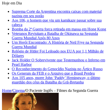
Hoje em Dia
Suprema Corte da Argentina encontra caixas com material
nazista em seu porão
Aos 106, o homem que viu um kamikaze passar sobre sua
cabeça
Bomba da 2ª Guerra força retirada em massa em Hong Kong
Veteranos Revisitam a Batalha de Okinawa na Segunda
Guerra Mundial Após 80 Anos
Um Herói Encontrado: A História de Neil Frye na Segunda
Guerra Mundial
Relógio de Hitler Foi Leiloado nos EUA por 1,1 Milhão de
Dólares
Jack Holder O Sobrevivente que Testemunhou o Inferno em
Pearl Harbor
O Reconhecimento do Genocídio Nazista no Ártico Russo
Os Generais da FEB e o Arquivo que o Brasil Perdeu
Aos 105 anos, morre John ‘Paddy’ Hemingway, o último
guardião dos céus da Batalha da Grã-Bretanha
Home
/
Cinema
/
O Paciente Inglês – Filmes da Segunda Guerra