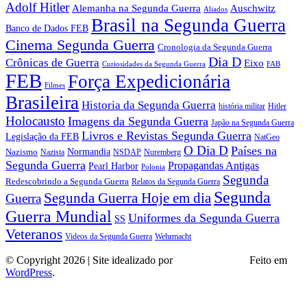
Adolf Hitler
Auschwitz
Alemanha na Segunda Guerra
Aliados
Brasil na Segunda Guerra
Banco de Dados FEB
Cinema Segunda Guerra
Cronologia da Segunda Guerra
Dia D
Crônicas de Guerra
Eixo
Curiosidades da Segunda Guerra
FAB
FEB
Força Expedicionária
Filmes
Brasileira
Historia da Segunda Guerra
história militar
Hitler
Holocausto
Imagens da Segunda Guerra
Japão na Segunda Guerra
Livros e Revistas Segunda Guerra
Legislação da FEB
NatGeo
O Dia D
Países na
Normandia
Nazismo
Nazista
NSDAP
Nuremberg
Segunda Guerra
Propagandas Antigas
Pearl Harbor
Polonia
Segunda
Redescobrindo a Segunda Guerra
Relatos da Segunda Guerra
Segunda
Segunda Guerra Hoje em dia
Guerra
Guerra Mundial
Uniformes da Segunda Guerra
SS
Veteranos
Wehrmacht
Videos da Segunda Guerra
© Copyright 2026 | Site idealizado por
André Almeida
Feito em
WordPress
.