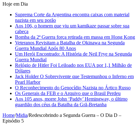
Hoje em Dia
Suprema Corte da Argentina encontra caixas com material
nazista em seu porão
Aos 106, o homem que viu um kamikaze passar sobre sua
cabeça
Bomba da 2ª Guerra força retirada em massa em Hong Kong
Veteranos Revisitam a Batalha de Okinawa na Segunda
Guerra Mundial Após 80 Anos
Um Herói Encontrado: A História de Neil Frye na Segunda
Guerra Mundial
Relógio de Hitler Foi Leiloado nos EUA por 1,1 Milhão de
Dólares
Jack Holder O Sobrevivente que Testemunhou o Inferno em
Pearl Harbor
O Reconhecimento do Genocídio Nazista no Ártico Russo
Os Generais da FEB e o Arquivo que o Brasil Perdeu
Aos 105 anos, morre John ‘Paddy’ Hemingway, o último
guardião dos céus da Batalha da Grã-Bretanha
Home
/
Midia
/
Redescobrindo a Segunda Guerra – O Dia D –
Episódio 5