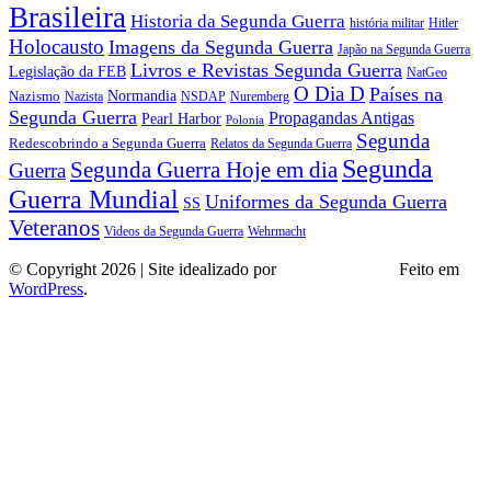
Brasileira
Historia da Segunda Guerra
história militar
Hitler
Holocausto
Imagens da Segunda Guerra
Japão na Segunda Guerra
Livros e Revistas Segunda Guerra
Legislação da FEB
NatGeo
O Dia D
Países na
Normandia
Nazismo
Nazista
NSDAP
Nuremberg
Segunda Guerra
Propagandas Antigas
Pearl Harbor
Polonia
Segunda
Redescobrindo a Segunda Guerra
Relatos da Segunda Guerra
Segunda
Segunda Guerra Hoje em dia
Guerra
Guerra Mundial
Uniformes da Segunda Guerra
SS
Veteranos
Wehrmacht
Videos da Segunda Guerra
© Copyright 2026 | Site idealizado por
André Almeida
Feito em
WordPress
.