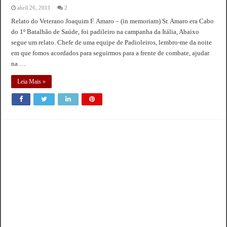
abril 26, 2011
2
Relato do Veterano Joaquim F. Amaro – (in memoriam) Sr. Amaro era Cabo
do 1º Batalhão de Saúde, foi padileiro na campanha da Itália, Abaixo
segue um relato. Chefe de uma equipe de Padioleiros, lembro-me da noite
em que fomos acordados para seguirmos para a frente de combate, ajudar
na …
Leia Mais »