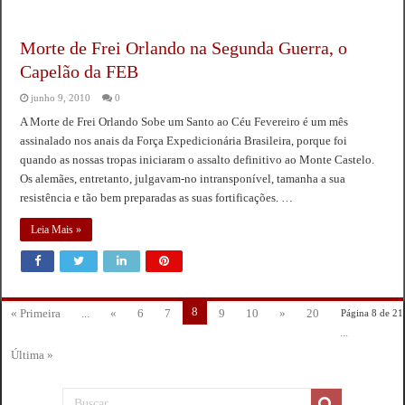
Morte de Frei Orlando na Segunda Guerra, o
Capelão da FEB
junho 9, 2010
0
A Morte de Frei Orlando Sobe um Santo ao Céu Fevereiro é um mês
assinalado nos anais da Força Expedicionária Brasileira, porque foi
quando as nossas tropas iniciaram o assalto definitivo ao Monte Castelo.
Os alemães, entretanto, julgavam-no intransponível, tamanha a sua
resistência e tão bem preparadas as suas fortificações. …
Leia Mais »
8
« Primeira
...
«
6
7
9
10
»
20
Página 8 de 21
...
Última »