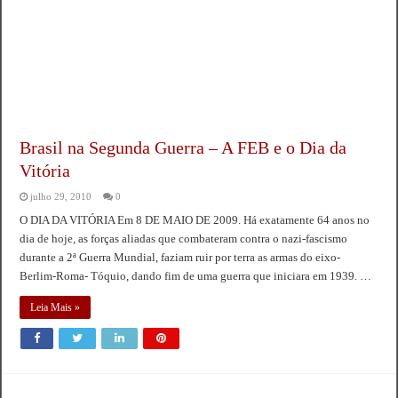
Brasil na Segunda Guerra – A FEB e o Dia da
Vitória
julho 29, 2010
0
O DIA DA VITÓRIA Em 8 DE MAIO DE 2009. Há exatamente 64 anos no
dia de hoje, as forças aliadas que combateram contra o nazi-fascismo
durante a 2ª Guerra Mundial, faziam ruir por terra as armas do eixo-
Berlim-Roma- Tóquio, dando fim de uma guerra que iniciara em 1939. …
Leia Mais »