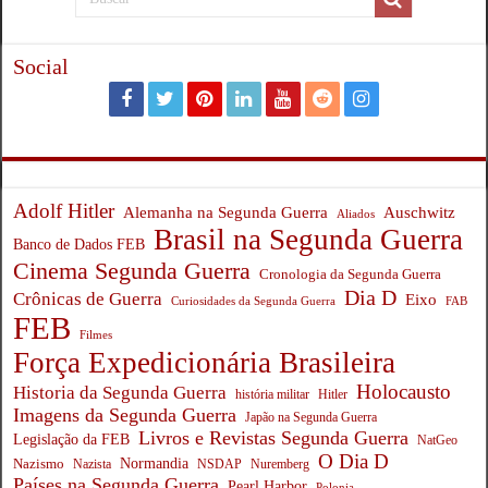
Social
Adolf Hitler
Auschwitz
Alemanha na Segunda Guerra
Aliados
Brasil na Segunda Guerra
Banco de Dados FEB
Cinema Segunda Guerra
Cronologia da Segunda Guerra
Dia D
Crônicas de Guerra
Eixo
Curiosidades da Segunda Guerra
FAB
FEB
Filmes
Força Expedicionária Brasileira
Holocausto
Historia da Segunda Guerra
história militar
Hitler
Imagens da Segunda Guerra
Japão na Segunda Guerra
Livros e Revistas Segunda Guerra
Legislação da FEB
NatGeo
O Dia D
Normandia
Nazismo
Nazista
NSDAP
Nuremberg
Países na Segunda Guerra
Pearl Harbor
Polonia