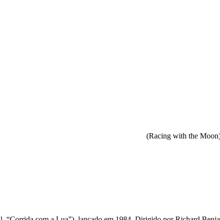
(Racing with the Moon
l, “Corrida com a Lua”), lançado em 1984. Dirigido por Richard Benja