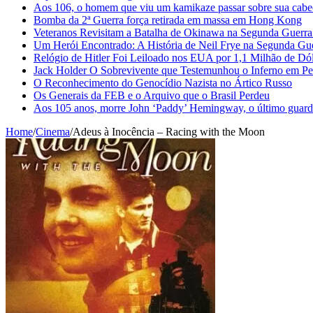
Aos 106, o homem que viu um kamikaze passar sobre sua cabe
Bomba da 2ª Guerra força retirada em massa em Hong Kong
Veteranos Revisitam a Batalha de Okinawa na Segunda Guerr
Um Herói Encontrado: A História de Neil Frye na Segunda Gu
Relógio de Hitler Foi Leiloado nos EUA por 1,1 Milhão de Dó
Jack Holder O Sobrevivente que Testemunhou o Inferno em Pe
O Reconhecimento do Genocídio Nazista no Ártico Russo
Os Generais da FEB e o Arquivo que o Brasil Perdeu
Aos 105 anos, morre John ‘Paddy’ Hemingway, o último guardi
Home
/
Cinema
/
Adeus à Inocência – Racing with the Moon