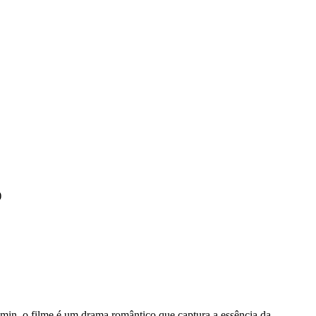
)
min, o filme é um drama romântico que captura a essência da