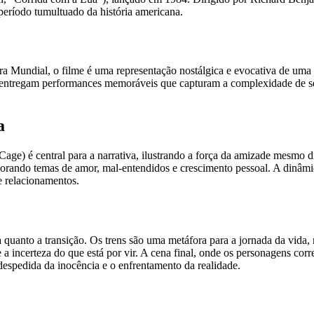
período tumultuado da história americana.
 Mundial, o filme é uma representação nostálgica e evocativa de uma 
s, entregam performances memoráveis que capturam a complexidade de s
a
ge) é central para a narrativa, ilustrando a força da amizade mesmo d
rando temas de amor, mal-entendidos e crescimento pessoal. A dinâmica
e relacionamentos.
a quanto a transição. Os trens são uma metáfora para a jornada da vida
e a incerteza do que está por vir. A cena final, onde os personagens co
 despedida da inocência e o enfrentamento da realidade.