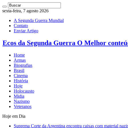
sexta-feira, 7 agosto 2026
A Segunda Guerra Mundial
Contato
Enviar Artigo
Ecos da Segunda Guerra O Melhor conteú
Home
Armas
Biografias
Brasil
Cinema
História
Hoje
Holocausto
Midia
Nazismo
Veteranos
Hoje em Dia
Suprema Corte da Argentina encontra caixas com material nazi