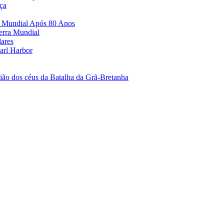
ça
a Mundial Após 80 Anos
erra Mundial
lares
arl Harbor
ão dos céus da Batalha da Grã-Bretanha