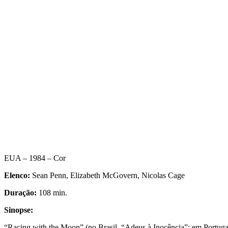
EUA – 1984 – Cor
Elenco:
Sean Penn, Elizabeth McGovern, Nicolas Cage
Duração:
108 min.
Sinopse:
“Racing with the Moon” (no Brasil, “Adeus à Inocência”; em Portuga