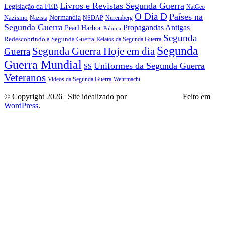
Livros e Revistas Segunda Guerra
Legislação da FEB
NatGeo
O Dia D
Países na
Normandia
Nazismo
Nazista
NSDAP
Nuremberg
Segunda Guerra
Propagandas Antigas
Pearl Harbor
Polonia
Segunda
Redescobrindo a Segunda Guerra
Relatos da Segunda Guerra
Segunda
Segunda Guerra Hoje em dia
Guerra
Guerra Mundial
Uniformes da Segunda Guerra
SS
Veteranos
Wehrmacht
Videos da Segunda Guerra
© Copyright 2026 | Site idealizado por
André Almeida
Feito em
WordPress
.