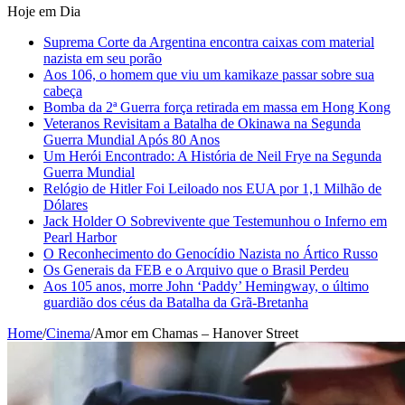
Hoje em Dia
Suprema Corte da Argentina encontra caixas com material
nazista em seu porão
Aos 106, o homem que viu um kamikaze passar sobre sua
cabeça
Bomba da 2ª Guerra força retirada em massa em Hong Kong
Veteranos Revisitam a Batalha de Okinawa na Segunda
Guerra Mundial Após 80 Anos
Um Herói Encontrado: A História de Neil Frye na Segunda
Guerra Mundial
Relógio de Hitler Foi Leiloado nos EUA por 1,1 Milhão de
Dólares
Jack Holder O Sobrevivente que Testemunhou o Inferno em
Pearl Harbor
O Reconhecimento do Genocídio Nazista no Ártico Russo
Os Generais da FEB e o Arquivo que o Brasil Perdeu
Aos 105 anos, morre John ‘Paddy’ Hemingway, o último
guardião dos céus da Batalha da Grã-Bretanha
Home
/
Cinema
/
Amor em Chamas – Hanover Street