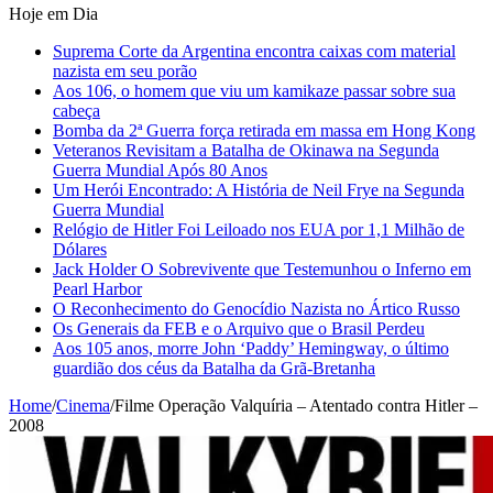
Hoje em Dia
Suprema Corte da Argentina encontra caixas com material
nazista em seu porão
Aos 106, o homem que viu um kamikaze passar sobre sua
cabeça
Bomba da 2ª Guerra força retirada em massa em Hong Kong
Veteranos Revisitam a Batalha de Okinawa na Segunda
Guerra Mundial Após 80 Anos
Um Herói Encontrado: A História de Neil Frye na Segunda
Guerra Mundial
Relógio de Hitler Foi Leiloado nos EUA por 1,1 Milhão de
Dólares
Jack Holder O Sobrevivente que Testemunhou o Inferno em
Pearl Harbor
O Reconhecimento do Genocídio Nazista no Ártico Russo
Os Generais da FEB e o Arquivo que o Brasil Perdeu
Aos 105 anos, morre John ‘Paddy’ Hemingway, o último
guardião dos céus da Batalha da Grã-Bretanha
Home
/
Cinema
/
Filme Operação Valquíria – Atentado contra Hitler –
2008