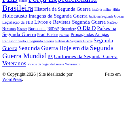
Filmes
Brasileira
Historia da Segunda Guerra
história militar
Hitler
Holocausto
Imagens da Segunda Guerra
Japão na Segunda Guerra
Livros e Revistas Segunda Guerra
Legislação da FEB
NatGeo
O Dia D
Países na
Normandia
Nazismo
Nazista
NSDAP
Nuremberg
Segunda Guerra
Propagandas Antigas
Pearl Harbor
Polonia
Segunda
Redescobrindo a Segunda Guerra
Relatos da Segunda Guerra
Segunda
Segunda Guerra Hoje em dia
Guerra
Guerra Mundial
Uniformes da Segunda Guerra
SS
Veteranos
Wehrmacht
Videos da Segunda Guerra
© Copyright 2026 | Site idealizado por
André Almeida
Feito em
WordPress
.