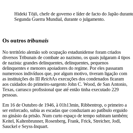
Hideki Tōjō, chefe de governo e líder de facto do Japão durante
Segunda Guerra Mundial, durante o julgamento.
Os outros
tribunais
No território alemão sob ocupação estadunidense foram criados
diversos Tribunais de combate ao nazismo, os quais julgaram 4 tipos
de nazista: grandes delinquentes, delinquentes, pequenos
delinquentes e menores apoiadores do regime. Por eles passaram
numerosos indivíduos que, por algum motivo, tiveram ligação com
as instituições do III
Reich
As execuções dos condenados ficaram
aos cuidados do primeiro-sargento John C. Wood, de San Antonio,
Texas, carrasco profissional que até então tinha executado 229
pessoas.
Em 16 de Outubro de 1946, à 01h13min, Ribbentrop, o primeiro a
ser enforcado, subia as escadas que conduziam ao patíbulo erguido
no ginásio da prisão. Num curto espaço de tempo subiram também;
Keitel, Kaltenbrunner, Rosenberg, Frank, Frick, Streicher, Jodl,
Sauckel e Seyss-Inquart.