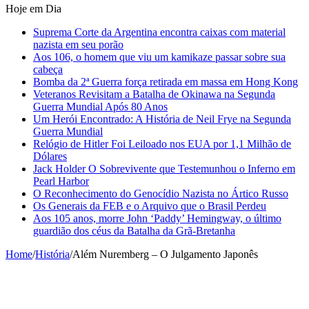
Hoje em Dia
Suprema Corte da Argentina encontra caixas com material
nazista em seu porão
Aos 106, o homem que viu um kamikaze passar sobre sua
cabeça
Bomba da 2ª Guerra força retirada em massa em Hong Kong
Veteranos Revisitam a Batalha de Okinawa na Segunda
Guerra Mundial Após 80 Anos
Um Herói Encontrado: A História de Neil Frye na Segunda
Guerra Mundial
Relógio de Hitler Foi Leiloado nos EUA por 1,1 Milhão de
Dólares
Jack Holder O Sobrevivente que Testemunhou o Inferno em
Pearl Harbor
O Reconhecimento do Genocídio Nazista no Ártico Russo
Os Generais da FEB e o Arquivo que o Brasil Perdeu
Aos 105 anos, morre John ‘Paddy’ Hemingway, o último
guardião dos céus da Batalha da Grã-Bretanha
Home
/
História
/
Além Nuremberg – O Julgamento Japonês