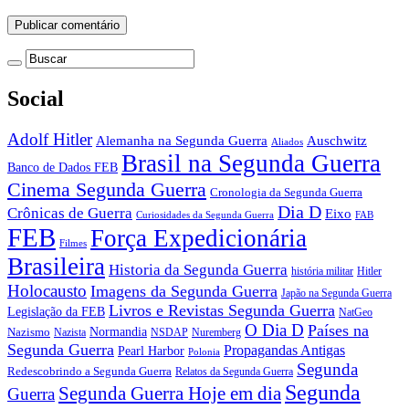
Social
Adolf Hitler
Auschwitz
Alemanha na Segunda Guerra
Aliados
Brasil na Segunda Guerra
Banco de Dados FEB
Cinema Segunda Guerra
Cronologia da Segunda Guerra
Dia D
Crônicas de Guerra
Eixo
Curiosidades da Segunda Guerra
FAB
FEB
Força Expedicionária
Filmes
Brasileira
Historia da Segunda Guerra
história militar
Hitler
Holocausto
Imagens da Segunda Guerra
Japão na Segunda Guerra
Livros e Revistas Segunda Guerra
Legislação da FEB
NatGeo
O Dia D
Países na
Normandia
Nazismo
Nazista
NSDAP
Nuremberg
Segunda Guerra
Propagandas Antigas
Pearl Harbor
Polonia
Segunda
Redescobrindo a Segunda Guerra
Relatos da Segunda Guerra
Segunda
Segunda Guerra Hoje em dia
Guerra