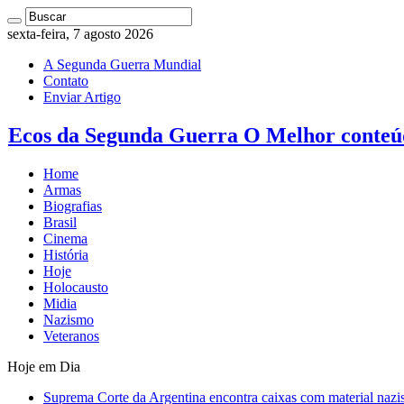
sexta-feira, 7 agosto 2026
A Segunda Guerra Mundial
Contato
Enviar Artigo
Ecos da Segunda Guerra O Melhor conteú
Home
Armas
Biografias
Brasil
Cinema
História
Hoje
Holocausto
Midia
Nazismo
Veteranos
Hoje em Dia
Suprema Corte da Argentina encontra caixas com material nazi