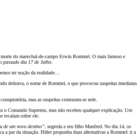
iar a morte do marechal-de-campo Erwin Rommel. O mais famoso e
no passado dia 17 de Julho
.
odemos ter noção da realidade…
quando delirava, o nome de Rommel, o que provocou suspeitas imediatas
onspiratória, mas as suspeitas centraram-se nele.
atou o Comando Supremo, mas não recebeu qualquer explicação. Um
e recaíam sobre ele.
u de um novo destino”
, segreda a seu filho Manfred. No dia 14, os
 a par da situação. Hitler propunha duas alternativas a Rommel: ir a