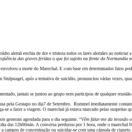
rádio alemã enchia de dor e tristeza todos os lares alemães ao notic
qüência das graves feridas a que foi sujeito na frente da Normandia 
 que envolveu a morte do Marechal. E com base em determinados fatos p
on Stulpnagel, após a tentativa de suicídio, pronunciou várias vezes, 
ntado, jamais se juntou ao grupo nem participou de qualquer reunião c
a casa pela Gestapo no dia7 de Setembro. Rommel imediatamente cont
-se a fazer a viagem. O marechal já estava marcado pelas suspeitas qu
dois generais agendada para o dia seguinte. “
Vêm falar-me da invasão o
ta das 12h00min. A conversa perdurou por 1 hora, onde o marechal fica
ue a campos de concentração ou suicidar-se com uma cápsula de cianeto.