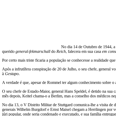
No dia 14 de Outubro de 1944, a 
querido
general-fekmarschall
do
Reich
, falecera em sua casa
em conse
Por certo mais triste ficaria a população se conhecesse a realidade
Após a infrutífera conspiração de 20 de Julho, o seu chefe, general v
à
Gestapo
.
A verdade é que, apesar de Rommel ter algum conhecimento sobre o ate
O seu chefe de Estado-Maior, general Hans Speldel, é detido na su
mês depois, Keitel chama-o a Berlim, mas a conselho dos médicos nega
No dia 13, o V Distrito Militar de Stuttgard comunica-lhe a visita de 
generais Wilhelm Burgdorf e Ernst Maisel chegam a Herrlingen por vol
júri popular, onde seria condenado e executado, e sua família entreg