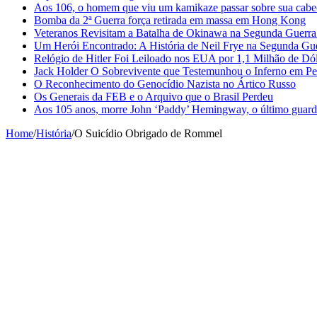
Aos 106, o homem que viu um kamikaze passar sobre sua cabe
Bomba da 2ª Guerra força retirada em massa em Hong Kong
Veteranos Revisitam a Batalha de Okinawa na Segunda Guerr
Um Herói Encontrado: A História de Neil Frye na Segunda Gu
Relógio de Hitler Foi Leiloado nos EUA por 1,1 Milhão de Dó
Jack Holder O Sobrevivente que Testemunhou o Inferno em Pe
O Reconhecimento do Genocídio Nazista no Ártico Russo
Os Generais da FEB e o Arquivo que o Brasil Perdeu
Aos 105 anos, morre John ‘Paddy’ Hemingway, o último guardi
Home
/
História
/
O Suicídio Obrigado de Rommel