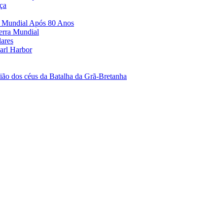
ça
a Mundial Após 80 Anos
erra Mundial
lares
arl Harbor
ão dos céus da Batalha da Grã-Bretanha