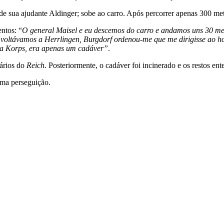
de sua ajudante Aldinger; sobe ao carro. Após percorrer apenas 300 met
ntos: “
O general Maisel e eu descemos do carro e andamos uns 30 m
voltávamos a Herrlingen, Burgdorf ordenou-me que me dirigisse ao hos
ica Korps, era apenas um cadáver”
.
tários do
Reich
. Posteriormente, o cadáver foi incinerado e os restos en
uma perseguição.