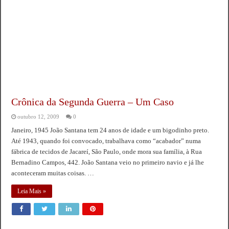
Crônica da Segunda Guerra – Um Caso
outubro 12, 2009
0
Janeiro, 1945 João Santana tem 24 anos de idade e um bigodinho preto.
Até 1943, quando foi convocado, trabalhava como “acabador” numa
fábrica de tecidos de Jacareí, São Paulo, onde mora sua família, à Rua
Bernadino Campos, 442. João Santana veio no primeiro navio e já lhe
aconteceram muitas coisas. …
Leia Mais »