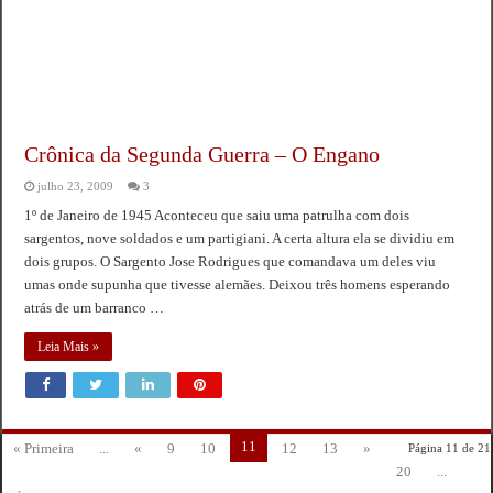
Crônica da Segunda Guerra – O Engano
julho 23, 2009
3
1º de Janeiro de 1945 Aconteceu que saiu uma patrulha com dois
sargentos, nove soldados e um partigiani. A certa altura ela se dividiu em
dois grupos. O Sargento Jose Rodrigues que comandava um deles viu
umas onde supunha que tivesse alemães. Deixou três homens esperando
atrás de um barranco …
Leia Mais »
11
« Primeira
...
«
9
10
12
13
»
Página 11 de 21
20
...